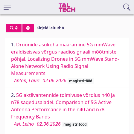
Kirjeid leitud: 8
1.
Droonide asukoha määramine 5G mmWave
eraldiseisvas võrgus raadiosignaali mõõtmiste
põhjal. Localizing Drones in 5G mmWave Stand-
Alone Network Using Radio Signal
Measurements
Anton, Lauri
02.06.2026
magistritööd
2.
5G aktiivantennide toimivuse võrdlus n40 ja
n78 sagedusaladel. Comparison of 5G Active
Antenna Performance in the n40 and n78
Frequency Bands
Avi, Leino
02.06.2026
magistritööd