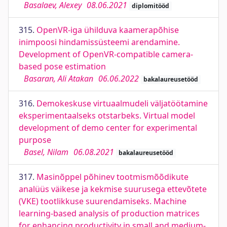
Basalaev, Alexey
08.06.2021
diplomitööd
315.
OpenVR-iga ühilduva kaamerapõhise
inimpoosi hindamissüsteemi arendamine.
Development of OpenVR-compatible camera-
based pose estimation
Basaran, Ali Atakan
06.06.2022
bakalaureusetööd
316.
Demokeskuse virtuaalmudeli väljatöötamine
eksperimentaalseks otstarbeks. Virtual model
development of demo center for experimental
purpose
Basel, Nilam
06.08.2021
bakalaureusetööd
317.
Masinõppel põhinev tootmismõõdikute
analüüs väikese ja kekmise suurusega ettevõtete
(VKE) tootlikkuse suurendamiseks. Machine
learning-based analysis of production matrices
for enhancing productivity in small and medium-