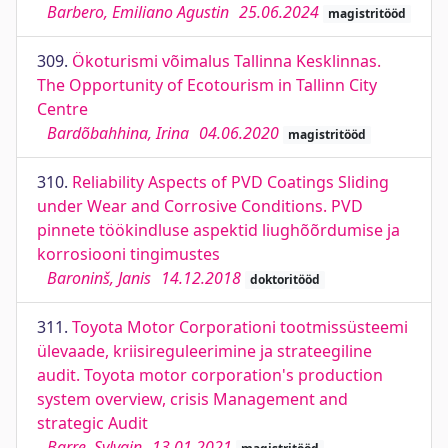
Barbero, Emiliano Agustin
25.06.2024
magistritööd
309.
Ökoturismi võimalus Tallinna Kesklinnas.
The Opportunity of Ecotourism in Tallinn City
Centre
Bardõbahhina, Irina
04.06.2020
magistritööd
310.
Reliability Aspects of PVD Coatings Sliding
under Wear and Corrosive Conditions. PVD
pinnete töökindluse aspektid liughõõrdumise ja
korrosiooni tingimustes
Baroninš, Janis
14.12.2018
doktoritööd
311.
Toyota Motor Corporationi tootmissüsteemi
ülevaade, kriisireguleerimine ja strateegiline
audit. Toyota motor corporation's production
system overview, crisis Management and
strategic Audit
Barre, Sylvain
13.01.2021