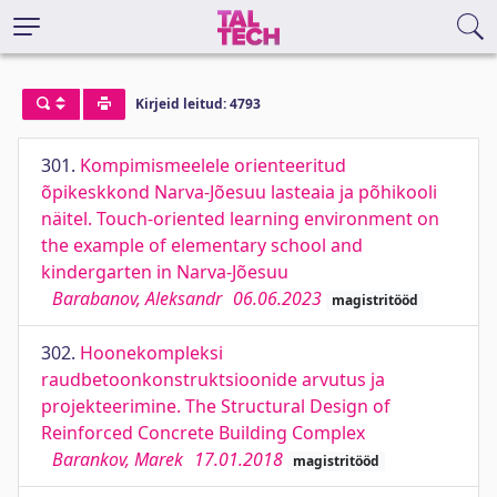
Kirjeid leitud: 4793
301.
Kompimismeelele orienteeritud
õpikeskkond Narva-Jõesuu lasteaia ja põhikooli
näitel. Touch-oriented learning environment on
the example of elementary school and
kindergarten in Narva-Jõesuu
Barabanov, Aleksandr
06.06.2023
magistritööd
302.
Hoonekompleksi
raudbetoonkonstruktsioonide arvutus ja
projekteerimine. The Structural Design of
Reinforced Concrete Building Complex
Barankov, Marek
17.01.2018
magistritööd