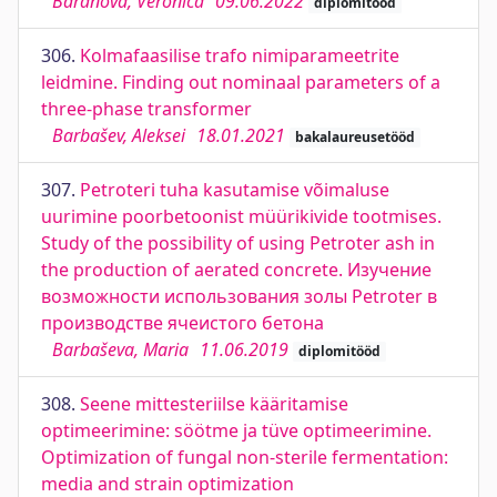
Baranova, Veronica
09.06.2022
diplomitööd
306.
Kolmafaasilise trafo nimiparameetrite
leidmine. Finding out nominaal parameters of a
three-phase transformer
Barbašev, Aleksei
18.01.2021
bakalaureusetööd
307.
Petroteri tuha kasutamise võimaluse
uurimine poorbetoonist müürikivide tootmises.
Study of the possibility of using Petroter ash in
the production of aerated concrete. Изучение
возможности использования золы Petroter в
производстве ячеистого бетона
Barbaševa, Maria
11.06.2019
diplomitööd
308.
Seene mittesteriilse kääritamise
optimeerimine: söötme ja tüve optimeerimine.
Optimization of fungal non-sterile fermentation:
media and strain optimization