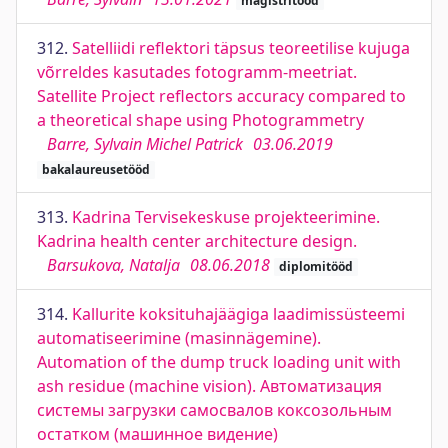
magistritööd
312.
Satelliidi reflektori täpsus teoreetilise kujuga
võrreldes kasutades fotogramm-meetriat.
Satellite Project reflectors accuracy compared to
a theoretical shape using Photogrammetry
Barre, Sylvain Michel Patrick
03.06.2019
bakalaureusetööd
313.
Kadrina Tervisekeskuse projekteerimine.
Kadrina health center architecture design.
Barsukova, Natalja
08.06.2018
diplomitööd
314.
Kallurite koksituhajäägiga laadimissüsteemi
automatiseerimine (masinnägemine).
Automation of the dump truck loading unit with
ash residue (machine vision). Автоматизация
системы загрузки самосвалов коксозольным
остатком (машинное видение)