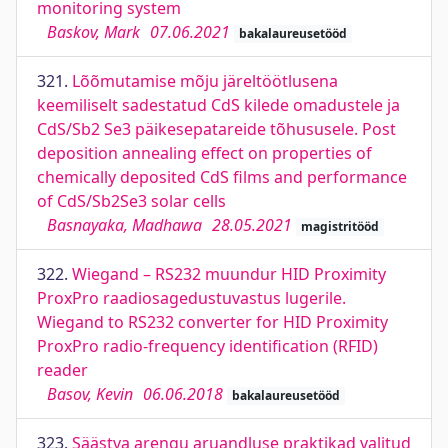
monitoring system
Baskov, Mark
07.06.2021
bakalaureusetööd
321.
Lõõmutamise mõju järeltöötlusena
keemiliselt sadestatud CdS kilede omadustele ja
CdS/Sb2 Se3 päikesepatareide tõhususele. Post
deposition annealing effect on properties of
chemically deposited CdS films and performance
of CdS/Sb2Se3 solar cells
Basnayaka, Madhawa
28.05.2021
magistritööd
322.
Wiegand – RS232 muundur HID Proximity
ProxPro raadiosagedustuvastus lugerile.
Wiegand to RS232 converter for HID Proximity
ProxPro radio-frequency identification (RFID)
reader
Basov, Kevin
06.06.2018
bakalaureusetööd
323.
Säästva arengu aruandluse praktikad valitud