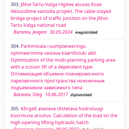
303.
Jõhvi-Tartu-Valga riigitee asuvas Kose
liiklussõlme vantsilla projekt. The cable-stayed
bridge project of traffic junction on the Jõhvi-
Tartu-Valga national road
Baranov, Jevgeni
30.05.2024
magistritööd
304.
Parkimisala ruumplaneeringu
optimeerimine vastava käärtõstuki abil.
Optimization of the multi-planning parking area
with a scissor lift of a dependent type.
Оптимизация объемно-планировочного
парковочного пространства ножничным
подъемником зависимого типа
Baranov, Oleg
10.06.2017
diplomitööd
305.
Kõrgelt avaneva tõstetava hüdroluugi
koormuse arvutus. Calculation of the load on the
high-opening lifting hydraulic hatch