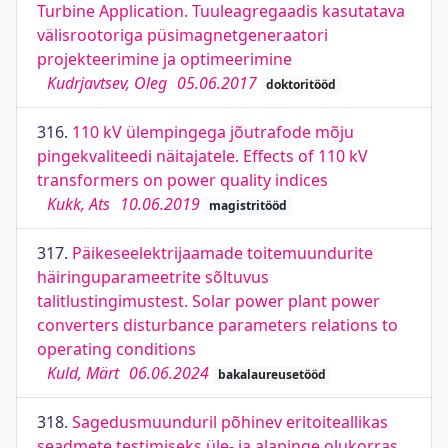
Turbine Application. Tuuleagregaadis kasutatava
välisrootoriga püsimagnetgeneraatori
projekteerimine ja optimeerimine
Kudrjavtsev, Oleg
05.06.2017
doktoritööd
316.
110 kV ülempingega jõutrafode mõju
pingekvaliteedi näitajatele. Effects of 110 kV
transformers on power quality indices
Kukk, Ats
10.06.2019
magistritööd
317.
Päikeseelektrijaamade toitemuundurite
häiringuparameetrite sõltuvus
talitlustingimustest. Solar power plant power
converters disturbance parameters relations to
operating conditions
Kuld, Märt
06.06.2024
bakalaureusetööd
318.
Sagedusmuunduril põhinev eritoiteallikas
seadmete testimiseks üle- ja alapinge olukorras