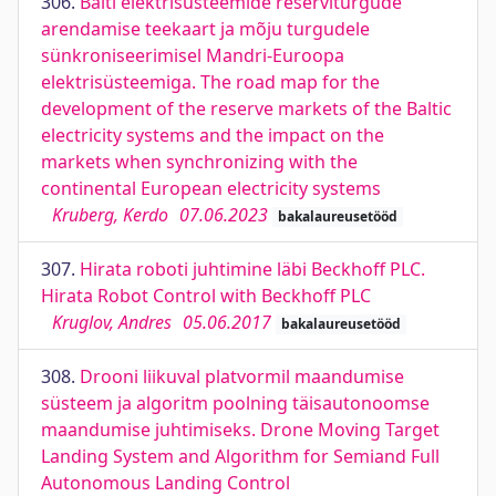
306.
Balti elektrisüsteemide reserviturgude
arendamise teekaart ja mõju turgudele
sünkroniseerimisel Mandri-Euroopa
elektrisüsteemiga. The road map for the
development of the reserve markets of the Baltic
electricity systems and the impact on the
markets when synchronizing with the
continental European electricity systems
Kruberg, Kerdo
07.06.2023
bakalaureusetööd
307.
Hirata roboti juhtimine läbi Beckhoff PLC.
Hirata Robot Control with Beckhoff PLC
Kruglov, Andres
05.06.2017
bakalaureusetööd
308.
Drooni liikuval platvormil maandumise
süsteem ja algoritm poolning täisautonoomse
maandumise juhtimiseks. Drone Moving Target
Landing System and Algorithm for Semiand Full
Autonomous Landing Control