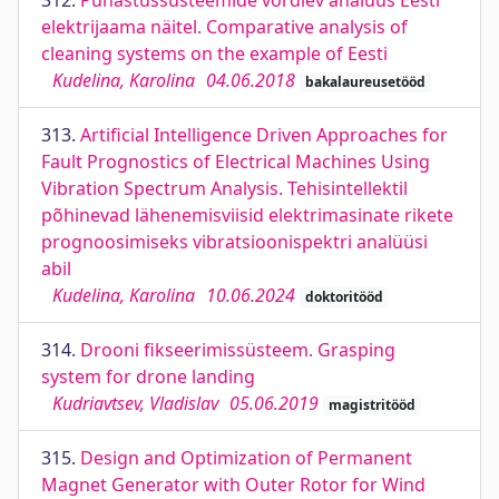
312.
Puhastussüsteemide võrdlev analüüs Eesti
elektrijaama näitel. Comparative analysis of
cleaning systems on the example of Eesti
Kudelina, Karolina
04.06.2018
bakalaureusetööd
313.
Artificial Intelligence Driven Approaches for
Fault Prognostics of Electrical Machines Using
Vibration Spectrum Analysis. Tehisintellektil
põhinevad lähenemisviisid elektrimasinate rikete
prognoosimiseks vibratsioonispektri analüüsi
abil
Kudelina, Karolina
10.06.2024
doktoritööd
314.
Drooni fikseerimissüsteem. Grasping
system for drone landing
Kudriavtsev, Vladislav
05.06.2019
magistritööd
315.
Design and Optimization of Permanent
Magnet Generator with Outer Rotor for Wind