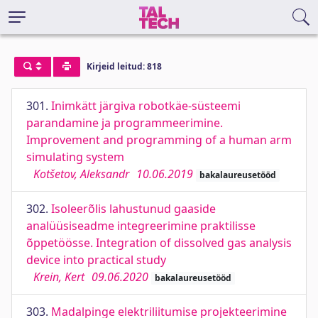
Kirjeid leitud: 818
301.
Inimkätt järgiva robotkäe-süsteemi
parandamine ja programmeerimine.
Improvement and programming of a human arm
simulating system
Kotšetov, Aleksandr
10.06.2019
bakalaureusetööd
302.
Isoleerõlis lahustunud gaaside
analüüsiseadme integreerimine praktilisse
õppetöösse. Integration of dissolved gas analysis
device into practical study
Krein, Kert
09.06.2020
bakalaureusetööd
303.
Madalpinge elektriliitumise projekteerimine