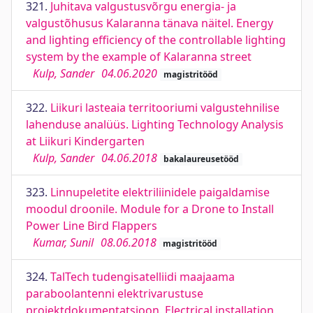
321.
Juhitava valgustusvõrgu energia- ja
valgustõhusus Kalaranna tänava näitel. Energy
and lighting efficiency of the controllable lighting
system by the example of Kalaranna street
Kulp, Sander
04.06.2020
magistritööd
322.
Liikuri lasteaia territooriumi valgustehnilise
lahenduse analüüs. Lighting Technology Analysis
at Liikuri Kindergarten
Kulp, Sander
04.06.2018
bakalaureusetööd
323.
Linnupeletite elektriliinidele paigaldamise
moodul droonile. Module for a Drone to Install
Power Line Bird Flappers
Kumar, Sunil
08.06.2018
magistritööd
324.
TalTech tudengisatelliidi maajaama
paraboolantenni elektrivarustuse
projektdokumentatsioon. Electrical installation