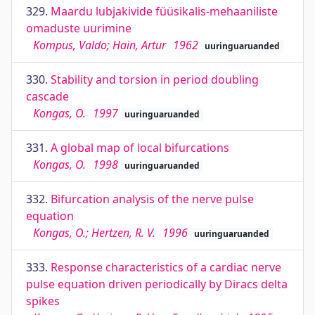
329.
Maardu lubjakivide füüsikalis-mehaaniliste
omaduste uurimine
Kompus, Valdo; Hain, Artur
1962
uuringuaruanded
330.
Stability and torsion in period doubling
cascade
Kongas, O.
1997
uuringuaruanded
331.
A global map of local bifurcations
Kongas, O.
1998
uuringuaruanded
332.
Bifurcation analysis of the nerve pulse
equation
Kongas, O.; Hertzen, R. V.
1996
uuringuaruanded
333.
Response characteristics of a cardiac nerve
pulse equation driven periodically by Diracs delta
spikes