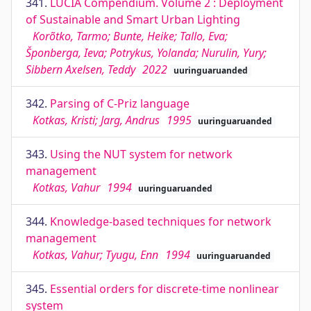
341.
LUCIA Compendium. Volume 2 : Deployment
of Sustainable and Smart Urban Lighting
Korõtko, Tarmo; Bunte, Heike; Tallo, Eva;
Šponberga, Ieva; Potrykus, Yolanda; Nurulin, Yury;
Sibbern Axelsen, Teddy
2022
uuringuaruanded
342.
Parsing of C-Priz language
Kotkas, Kristi; Jarg, Andrus
1995
uuringuaruanded
343.
Using the NUT system for network
management
Kotkas, Vahur
1994
uuringuaruanded
344.
Knowledge-based techniques for network
management
Kotkas, Vahur; Tyugu, Enn
1994
uuringuaruanded
345.
Essential orders for discrete-time nonlinear
system