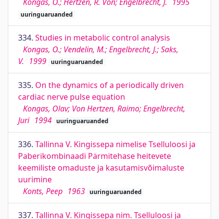
Kongas, O.; Hertzen, R. Von; Engelbrecht, J.
1995
uuringuaruanded
334.
Studies in metabolic control analysis
Kongas, O.; Vendelin, M.; Engelbrecht, J.; Saks,
V.
1999
uuringuaruanded
335.
On the dynamics of a periodically driven
cardiac nerve pulse equation
Kongas, Olav; Von Hertzen, Raimo; Engelbrecht,
Juri
1994
uuringuaruanded
336.
Tallinna V. Kingissepa nimelise Tselluloosi ja
Paberikombinaadi Pärmitehase heitevete
keemiliste omaduste ja kasutamisvõimaluste
uurimine
Konts, Peep
1963
uuringuaruanded
337.
Tallinna V. Kingissepa nim. Tselluloosi ja