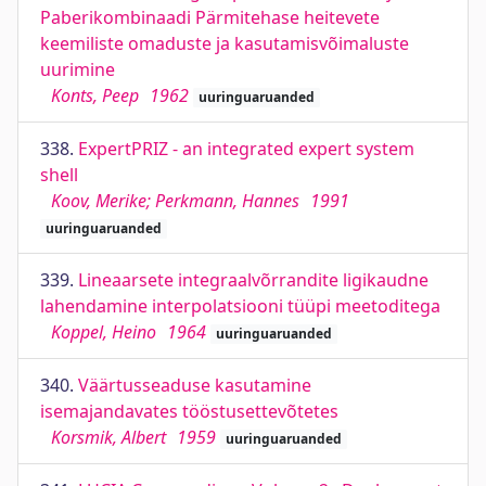
Paberikombinaadi Pärmitehase heitevete
keemiliste omaduste ja kasutamisvõimaluste
uurimine
Konts, Peep
1962
uuringuaruanded
338.
ExpertPRIZ - an integrated expert system
shell
Koov, Merike; Perkmann, Hannes
1991
uuringuaruanded
339.
Lineaarsete integraalvõrrandite ligikaudne
lahendamine interpolatsiooni tüüpi meetoditega
Koppel, Heino
1964
uuringuaruanded
340.
Väärtusseaduse kasutamine
isemajandavates tööstusettevõtetes
Korsmik, Albert
1959
uuringuaruanded