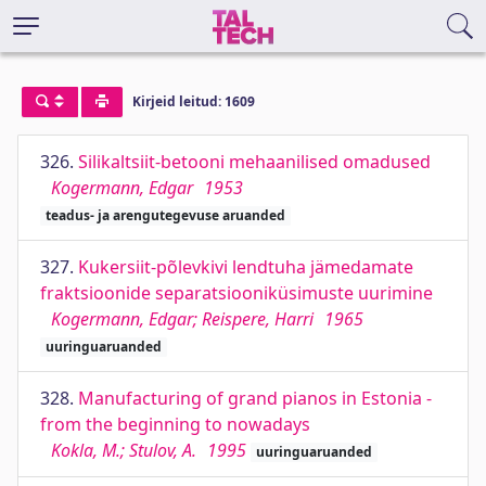
Kirjeid leitud: 1609
326.
Silikaltsiit-betooni mehaanilised omadused
Kogermann, Edgar
1953
teadus- ja arengutegevuse aruanded
327.
Kukersiit-põlevkivi lendtuha jämedamate
fraktsioonide separatsiooniküsimuste uurimine
Kogermann, Edgar; Reispere, Harri
1965
uuringuaruanded
328.
Manufacturing of grand pianos in Estonia -
from the beginning to nowadays
Kokla, M.; Stulov, A.
1995
uuringuaruanded