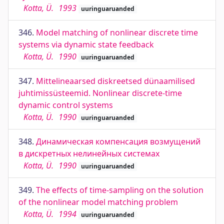
Kotta, Ü.
1993
uuringuaruanded
346.
Model matching of nonlinear discrete time
systems via dynamic state feedback
Kotta, Ü.
1990
uuringuaruanded
347.
Mittelineaarsed diskreetsed dünaamilised
juhtimissüsteemid. Nonlinear discrete-time
dynamic control systems
Kotta, Ü.
1990
uuringuaruanded
348.
Динамическая компенсация возмущений
в дискретных нелинейных системах
Kotta, Ü.
1990
uuringuaruanded
349.
The effects of time-sampling on the solution
of the nonlinear model matching problem
Kotta, Ü.
1994
uuringuaruanded