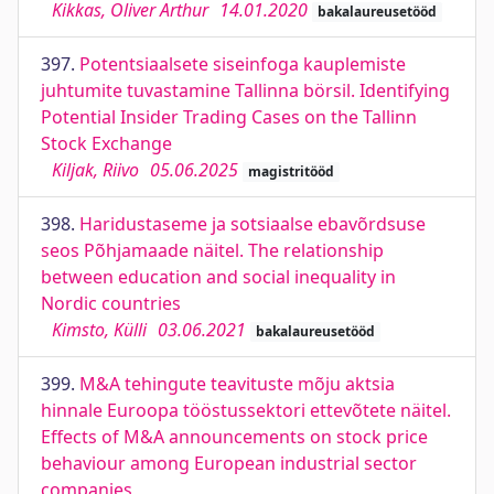
Kikkas, Oliver Arthur
14.01.2020
bakalaureusetööd
397.
Potentsiaalsete siseinfoga kauplemiste
juhtumite tuvastamine Tallinna börsil. Identifying
Potential Insider Trading Cases on the Tallinn
Stock Exchange
Kiljak, Riivo
05.06.2025
magistritööd
398.
Haridustaseme ja sotsiaalse ebavõrdsuse
seos Põhjamaade näitel. The relationship
between education and social inequality in
Nordic countries
Kimsto, Külli
03.06.2021
bakalaureusetööd
399.
M&A tehingute teavituste mõju aktsia
hinnale Euroopa tööstussektori ettevõtete näitel.
Effects of M&A announcements on stock price
behaviour among European industrial sector
companies