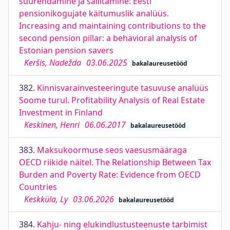
suurendamine ja säilitamine: Eesti
pensionikogujate käitumuslik analüüs.
Increasing and maintaining contributions to the
second pension pillar: a behavioral analysis of
Estonian pension savers
Keršis, Nadežda
03.06.2025
bakalaureusetööd
382.
Kinnisvarainvesteeringute tasuvuse analüüs
Soome turul. Profitability Analysis of Real Estate
Investment in Finland
Keskinen, Henri
06.06.2017
bakalaureusetööd
383.
Maksukoormuse seos vaesusmääraga
OECD riikide näitel. The Relationship Between Tax
Burden and Poverty Rate: Evidence from OECD
Countries
Keskküla, Ly
03.06.2026
bakalaureusetööd
384.
Kahju- ning elukindlustusteenuste tarbimist