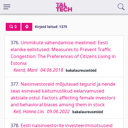
Kirjeid leitud: 1375
376.
Ummikute vähendamise meetmed: Eesti
elanike eelistused. Measures to Prevent Traffic
Congestion: The Preferences of Citizens Living in
Estonia
Keerd, Marii
04.06.2018
bakalaureusetööd
377.
Naisinvestoreid mõjutavad tegurid ja nende
seas esinevad käitumuslikud eelarvamused
aktsiate ostul. Factors affecting female investors
and behavioral biases among them in stock
Kell, Hanna Liis
09.06.2022
bakalaureusetööd
378.
Eesti naisinvestorite investeerimisotsuseid