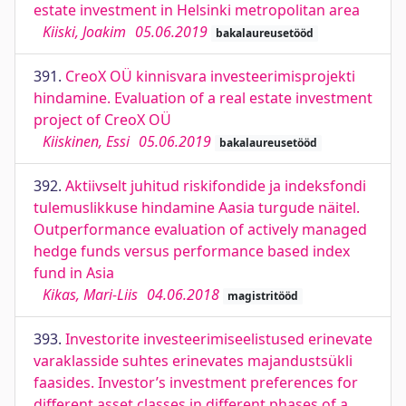
estate investment in Helsinki metropolitan area
Kiiski, Joakim
05.06.2019
bakalaureusetööd
391.
CreoX OÜ kinnisvara investeerimisprojekti
hindamine. Evaluation of a real estate investment
project of CreoX OÜ
Kiiskinen, Essi
05.06.2019
bakalaureusetööd
392.
Aktiivselt juhitud riskifondide ja indeksfondi
tulemuslikkuse hindamine Aasia turgude näitel.
Outperformance evaluation of actively managed
hedge funds versus performance based index
fund in Asia
Kikas, Mari-Liis
04.06.2018
magistritööd
393.
Investorite investeerimiseelistused erinevate
varaklasside suhtes erinevates majandustsükli
faasides. Investor’s investment preferences for
different asset classes in different phases of a