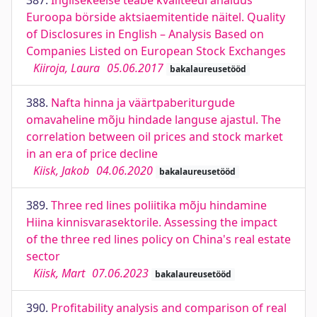
387.
Inglisekeelse teabe kvaliteedi analüüs
Euroopa börside aktsiaemitentide näitel. Quality
of Disclosures in English – Analysis Based on
Companies Listed on European Stock Exchanges
Kiiroja, Laura
05.06.2017
bakalaureusetööd
388.
Nafta hinna ja väärtpaberiturgude
omavaheline mõju hindade languse ajastul. The
correlation between oil prices and stock market
in an era of price decline
Kiisk, Jakob
04.06.2020
bakalaureusetööd
389.
Three red lines poliitika mõju hindamine
Hiina kinnisvarasektorile. Assessing the impact
of the three red lines policy on China's real estate
sector
Kiisk, Mart
07.06.2023
bakalaureusetööd
390.
Profitability analysis and comparison of real