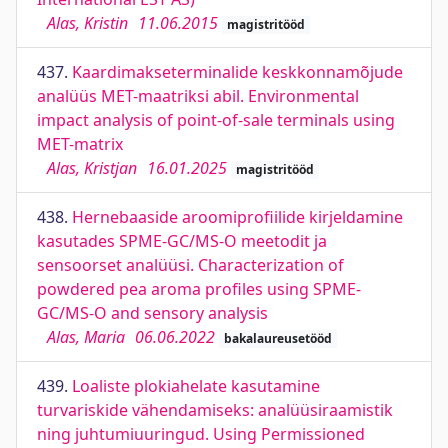
Alas, Kristin
11.06.2015
magistritööd
437.
Kaardimakseterminalide keskkonnamõjude
analüüs MET-maatriksi abil. Environmental
impact analysis of point-of-sale terminals using
MET-matrix
Alas, Kristjan
16.01.2025
magistritööd
438.
Hernebaaside aroomiprofiilide kirjeldamine
kasutades SPME-GC/MS-O meetodit ja
sensoorset analüüsi. Characterization of
powdered pea aroma profiles using SPME-
GC/MS-O and sensory analysis
Alas, Maria
06.06.2022
bakalaureusetööd
439.
Loaliste plokiahelate kasutamine
turvariskide vähendamiseks: analüüsiraamistik
ning juhtumiuuringud. Using Permissioned