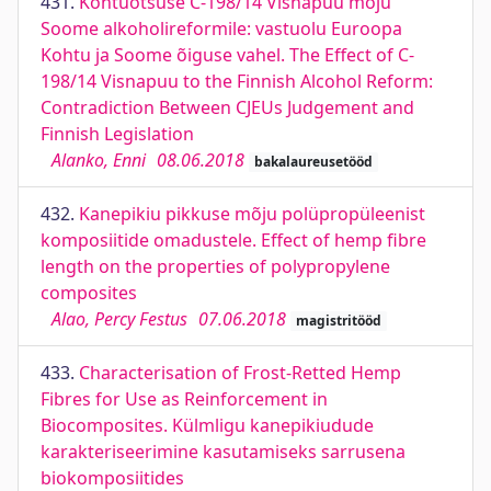
431.
Kohtuotsuse C-198/14 Visnapuu mõju
Soome alkoholireformile: vastuolu Euroopa
Kohtu ja Soome õiguse vahel. The Effect of C-
198/14 Visnapuu to the Finnish Alcohol Reform:
Contradiction Between CJEUs Judgement and
Finnish Legislation
Alanko, Enni
08.06.2018
bakalaureusetööd
432.
Kanepikiu pikkuse mõju polüpropüleenist
komposiitide omadustele. Effect of hemp fibre
length on the properties of polypropylene
composites
Alao, Percy Festus
07.06.2018
magistritööd
433.
Characterisation of Frost-Retted Hemp
Fibres for Use as Reinforcement in
Biocomposites. Külmligu kanepikiudude
karakteriseerimine kasutamiseks sarrusena
biokomposiitides