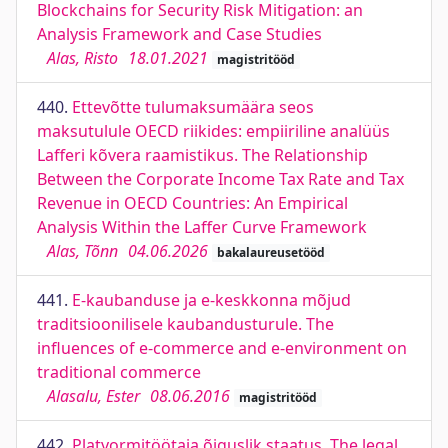
Blockchains for Security Risk Mitigation: an
Analysis Framework and Case Studies
Alas, Risto
18.01.2021
magistritööd
440.
Ettevõtte tulumaksumäära seos
maksutulule OECD riikides: empiiriline analüüs
Lafferi kõvera raamistikus. The Relationship
Between the Corporate Income Tax Rate and Tax
Revenue in OECD Countries: An Empirical
Analysis Within the Laffer Curve Framework
Alas, Tõnn
04.06.2026
bakalaureusetööd
441.
E-kaubanduse ja e-keskkonna mõjud
traditsioonilisele kaubandusturule. The
influences of e-commerce and e-environment on
traditional commerce
Alasalu, Ester
08.06.2016
magistritööd
442.
Platvormitöötaja õiguslik staatus. The legal