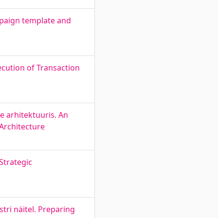
mpaign template and
ecution of Transaction
 arhitektuuris. An
 Architecture
Strategic
tri näitel. Preparing