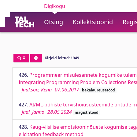
Digikogu
Otsing
Kollektsioonid
Regis
Kirjeid leitud: 1949
426.
Programmeerimisülesannete kogumike tulemus
Integrating Programming Problem Collections Res
Jaakson, Kenn
07.06.2017
bakalaureusetööd
427.
AI/ML-põhiste tervishoiusüsteemide ohtude m
Jaal, Janno
28.05.2024
magistritööd
428.
Kaug-viisilise emotsiooninõuete kogumise ta
elicitation feedback method