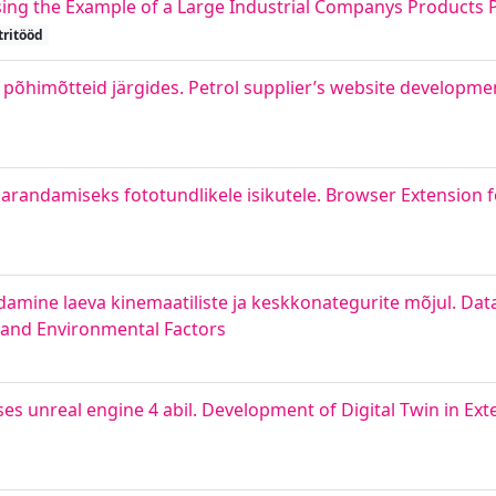
Using the Example of a Large Industrial Companys Products
ritööd
põhimõtteid järgides. Petrol supplier’s website developme
parandamiseks fototundlikele isikutele. Browser Extension
ine laeva kinemaatiliste ja keskkonategurite mõjul. Data
 and Environmental Factors
es unreal engine 4 abil. Development of Digital Twin in Ext