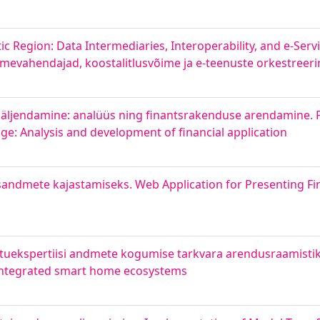
c Region: Data Intermediaries, Interoperability, and e-Serv
dmevahendajad, koostalitlusvõime ja e-teenuste orkestreer
te jäljendamine: analüüs ning finantsrakenduse arendamine. 
nge: Analysis and development of financial application
sandmete kajastamiseks. Web Application for Presenting Fin
uekspertiisi andmete kogumise tarkvara arendusraamistik.
integrated smart home ecosystems