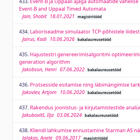
433.
Event-B ja Uppaali ajaga automaatide vahelis
Event-B and Uppaal Timed Automata
Jain, Shobit
18.01.2021
magistritööd
434.
Laboriseadme simulaator TCP-põhistele liidest
Jairus, Kadi
10.06.2026
bakalaureusetööd
435.
Hajustestri genereerimisalgoritmi optimeerim
generation algorithm
Jakobson, Henri
07.06.2022
bakalaureusetööd
436.
Protsesside esitamise ning läbimängimise tar
Jakovlev, Artjom
10.06.2020
bakalaureusetööd
437.
Rakendus joonistus- ja kirjutamistestide analü
Jakubovitš, Ilja
03.06.2024
bakalaureusetööd
438.
Kliendi lahkumise ennustamine Starman AS näi
Jalakas, Anete
09.06.2017
magistritööd