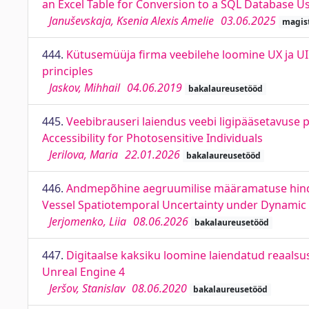
an Excel Table for Conversion to a SQL Database 
Januševskaja, Ksenia Alexis Amelie
03.06.2025
magist
444.
Kütusemüüja firma veebilehe loomine UX ja UI 
principles
Jaskov, Mihhail
04.06.2019
bakalaureusetööd
445.
Veebibrauseri laiendus veebi ligipääsetavuse 
Accessibility for Photosensitive Individuals
Jerilova, Maria
22.01.2026
bakalaureusetööd
446.
Andmepõhine aegruumilise määramatuse hindam
Vessel Spatiotemporal Uncertainty under Dynamic
Jerjomenko, Liia
08.06.2026
bakalaureusetööd
447.
Digitaalse kaksiku loomine laiendatud reaalsus
Unreal Engine 4
Jeršov, Stanislav
08.06.2020
bakalaureusetööd