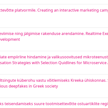
tevõtte platvormile. Creating an interactive marketing ca
eviimise ning jälgimise rakenduse arendamine. Realtime Ex
Development
te empiirline hindamine ja valikusoovitused mikroteenuste
ation Strategies with Selection Quidlines for Microservice
õltsingute küberohu vastu võitlemiseks Kreeka ühiskonnas. 
cious deepfakes in Greek society
 teisendamiseks suure tootmisettevõtte ostuartiklite regis