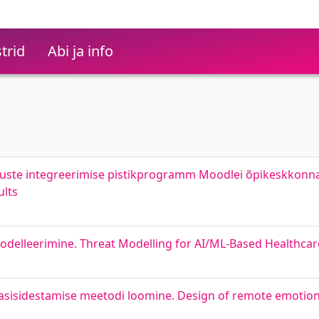
trid
Abi ja info
te integreerimise pistikprogramm Moodlei õpikeskkonnal
ults
odelleerimine. Threat Modelling for AI/ML-Based Healthca
gasisidestamise meetodi loomine. Design of remote emotio