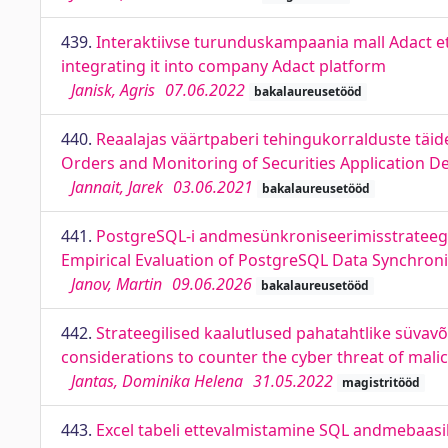
439.
Interaktiivse turunduskampaania mall Adact et
integrating it into company Adact platform
Janisk, Agris
07.06.2022
bakalaureusetööd
440.
Reaalajas väärtpaberi tehingukorralduste täid
Orders and Monitoring of Securities Application 
Jannait, Jarek
03.06.2021
bakalaureusetööd
441.
PostgreSQL-i andmesünkroniseerimisstrateegia
Empirical Evaluation of PostgreSQL Data Synchronis
Janov, Martin
09.06.2026
bakalaureusetööd
442.
Strateegilised kaalutlused pahatahtlike süvav
considerations to counter the cyber threat of mali
Jantas, Dominika Helena
31.05.2022
magistritööd
443.
Excel tabeli ettevalmistamine SQL andmebaasiks