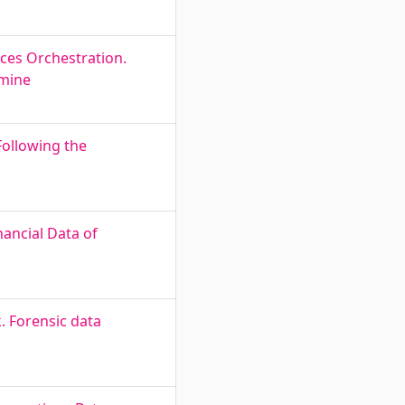
ices Orchestration.
imine
Following the
ancial Data of
 Forensic data