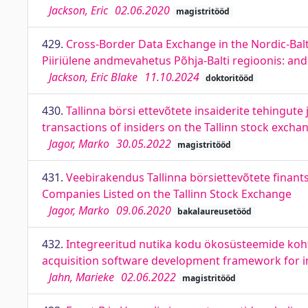
Jackson, Eric
02.06.2020
magistritööd
429.
Cross-Border Data Exchange in the Nordic-Balti
Piiriülene andmevahetus Põhja-Balti regioonis: an
Jackson, Eric Blake
11.10.2024
doktoritööd
430.
Tallinna börsi ettevõtete insaiderite tehingu
transactions of insiders on the Tallinn stock excha
Jagor, Marko
30.05.2022
magistritööd
431.
Veebirakendus Tallinna börsiettevõtete finant
Companies Listed on the Tallinn Stock Exchange
Jagor, Marko
09.06.2020
bakalaureusetööd
432.
Integreeritud nutika kodu ökosüsteemide koht
acquisition software development framework for 
Jahn, Marieke
02.06.2022
magistritööd