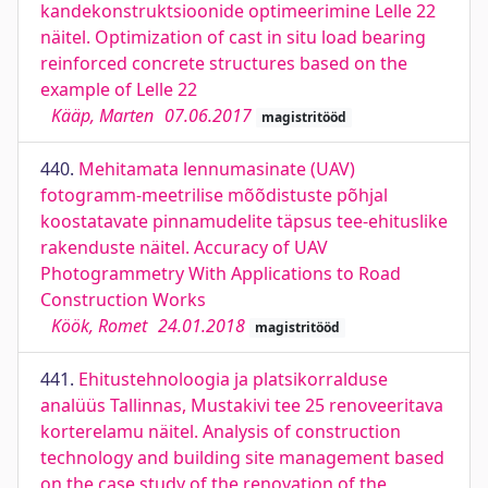
kandekonstruktsioonide optimeerimine Lelle 22
näitel. Optimization of cast in situ load bearing
reinforced concrete structures based on the
example of Lelle 22
Kääp, Marten
07.06.2017
magistritööd
440.
Mehitamata lennumasinate (UAV)
fotogramm-meetrilise mõõdistuste põhjal
koostatavate pinnamudelite täpsus tee-ehituslike
rakenduste näitel. Accuracy of UAV
Photogrammetry With Applications to Road
Construction Works
Köök, Romet
24.01.2018
magistritööd
441.
Ehitustehnoloogia ja platsikorralduse
analüüs Tallinnas, Mustakivi tee 25 renoveeritava
korterelamu näitel. Analysis of construction
technology and building site management based
on the case study of the renovation of the