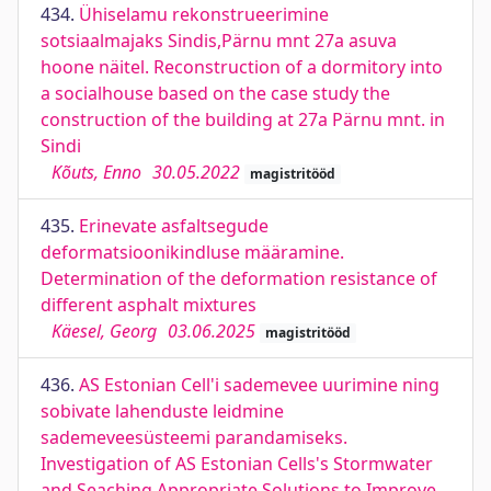
434.
Ühiselamu rekonstrueerimine
sotsiaalmajaks Sindis,Pärnu mnt 27a asuva
hoone näitel. Reconstruction of a dormitory into
a socialhouse based on the case study the
construction of the building at 27a Pärnu mnt. in
Sindi
Kõuts, Enno
30.05.2022
magistritööd
435.
Erinevate asfaltsegude
deformatsioonikindluse määramine.
Determination of the deformation resistance of
different asphalt mixtures
Käesel, Georg
03.06.2025
magistritööd
436.
AS Estonian Cell'i sademevee uurimine ning
sobivate lahenduste leidmine
sademeveesüsteemi parandamiseks.
Investigation of AS Estonian Cells's Stormwater
and Seaching Appropriate Solutions to Improve