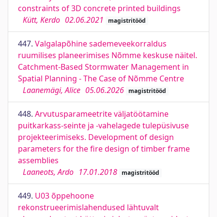
constraints of 3D concrete printed buildings
Kütt, Kerdo
02.06.2021
magistritööd
447.
Valgalapõhine sademeveekorraldus
ruumilises planeerimises Nõmme keskuse näitel.
Catchment-Based Stormwater Management in
Spatial Planning - The Case of Nõmme Centre
Laanemägi, Alice
05.06.2026
magistritööd
448.
Arvutusparameetrite väljatöötamine
puitkarkass-seinte ja -vahelagede tulepüsivuse
projekteerimiseks. Development of design
parameters for the fire design of timber frame
assemblies
Laaneots, Ardo
17.01.2018
magistritööd
449.
U03 õppehoone
rekonstrueerimislahendused lähtuvalt