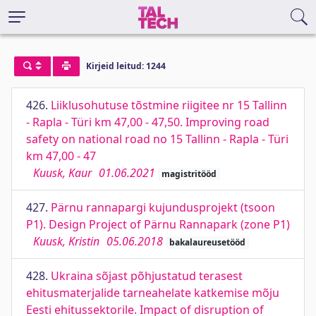
Kirjeid leitud: 1244
426.
Liiklusohutuse tõstmine riigitee nr 15 Tallinn
- Rapla - Türi km 47,00 - 47,50. Improving road
safety on national road no 15 Tallinn - Rapla - Türi
km 47,00 - 47
Kuusk, Kaur
01.06.2021
magistritööd
427.
Pärnu rannapargi kujundusprojekt (tsoon
P1). Design Project of Pärnu Rannapark (zone P1)
Kuusk, Kristin
05.06.2018
bakalaureusetööd
428.
Ukraina sõjast põhjustatud terasest
ehitusmaterjalide tarneahelate katkemise mõju
Eesti ehitussektorile. Impact of disruption of