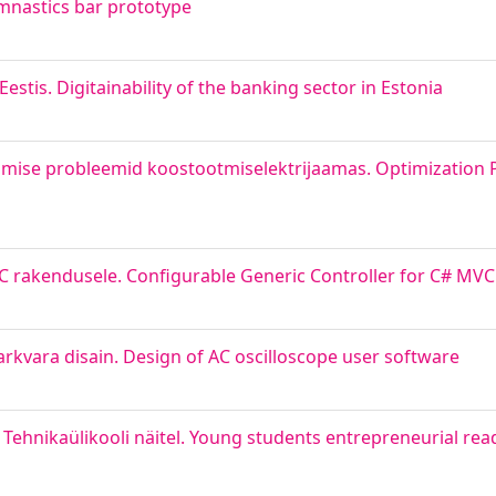
mnastics bar prototype
stis. Digitainability of the banking sector in Estonia
mise probleemid koostootmiselektrijaamas. Optimization 
C rakendusele. Configurable Generic Controller for C# MVC
arkvara disain. Design of AC oscilloscope user software
 Tehnikaülikooli näitel. Young students entrepreneurial re