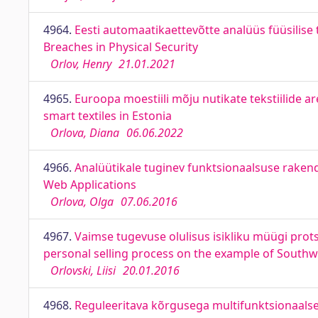
4964.
Eesti automaatikaettevõtte analüüs füüsilise
Breaches in Physical Security
Orlov, Henry
21.01.2021
4965.
Euroopa moestiili mõju nutikate tekstiilide a
smart textiles in Estonia
Orlova, Diana
06.06.2022
4966.
Analüütikale tuginev funktsionaalsuse raken
Web Applications
Orlova, Olga
07.06.2016
4967.
Vaimse tugevuse olulisus isikliku müügi pro
personal selling process on the example of South
Orlovski, Liisi
20.01.2016
4968.
Reguleeritava kõrgusega multifunktsionaals