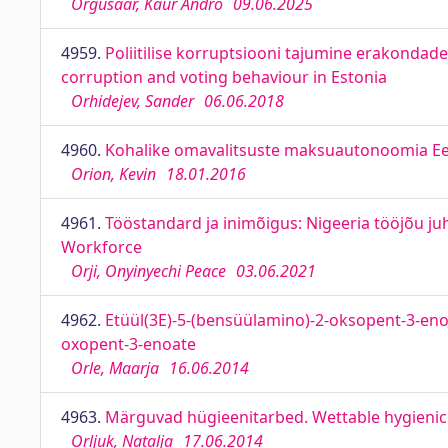
Orgusaar, Kaur Andro
09.06.2025
4959.
Poliitilise korruptsiooni tajumine erakondade 
corruption and voting behaviour in Estonia
Orhidejev, Sander
06.06.2018
4960.
Kohalike omavalitsuste maksuautonoomia Ees
Orion, Kevin
18.01.2016
4961.
Tööstandard ja inimõigus: Nigeeria tööjõu j
Workforce
Orji, Onyinyechi Peace
03.06.2021
4962.
Etüül(3E)-5-(bensüülamino)-2-oksopent-3-enoa
oxopent-3-enoate
Orle, Maarja
16.06.2014
4963.
Märguvad hügieenitarbed. Wettable hygien
Orljuk, Natalja
17.06.2014