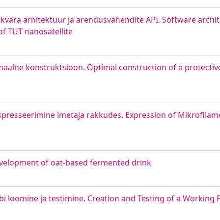
rkvara arhitektuur ja arendusvahendite API. Software archi
of TUT nanosatellite
aalne konstruktsioon. Optimal construction of a protectiv
presseerimine imetaja rakkudes. Expression of Mikrofilam
velopment of oat-based fermented drink
 loomine ja testimine. Creation and Testing of a Working 