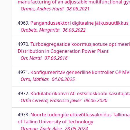
manufacturing of an adjustable multifunctional gy
Ormus, Andres-Hardi
08.06.2021
4969.
Pangandussektori digitaalne jätkusuutlikkus Ee
Orobetc, Margarita
06.06.2022
4970.
Turboagregaatide koormusjaotuse optimeeri
Distribution in Cogeneration Power Plant
Orr, Martti
07.06.2016
4971.
Konfigureeritav geneeriline kontroller C# MV
Orro, Mathias
04.06.2025
4972.
Kodulaborikohvri AC ostsilloskoobi kasutajat
Ortín Cervera, Francisco Javier
08.06.2020
4973.
Noorte tudengite ettevõtlusvalmidus Tallinna
of Tallinn University of Technology
Orumaa, Anete Alice
28.05.2024