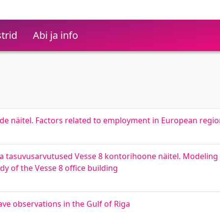
trid
Abi ja info
e näitel. Factors related to employment in European regi
 tasuvusarvutused Vesse 8 kontorihoone näitel. Modeling 
dy of the Vesse 8 office building
ave observations in the Gulf of Riga