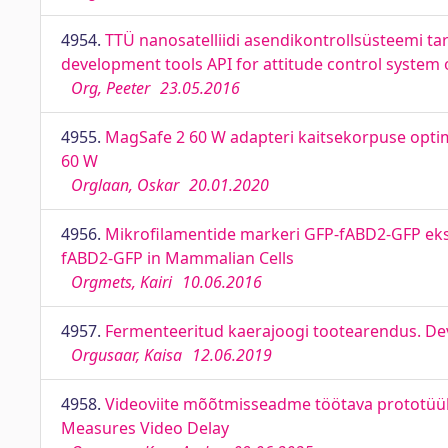
4954.
TTÜ nanosatelliidi asendikontrollsüsteemi ta
development tools API for attitude control system 
Org, Peeter
23.05.2016
4955.
MagSafe 2 60 W adapteri kaitsekorpuse optim
60 W
Orglaan, Oskar
20.01.2020
4956.
Mikrofilamentide markeri GFP-fABD2-GFP eks
fABD2-GFP in Mammalian Cells
Orgmets, Kairi
10.06.2016
4957.
Fermenteeritud kaerajoogi tootearendus. De
Orgusaar, Kaisa
12.06.2019
4958.
Videoviite mõõtmisseadme töötava prototüübi
Measures Video Delay