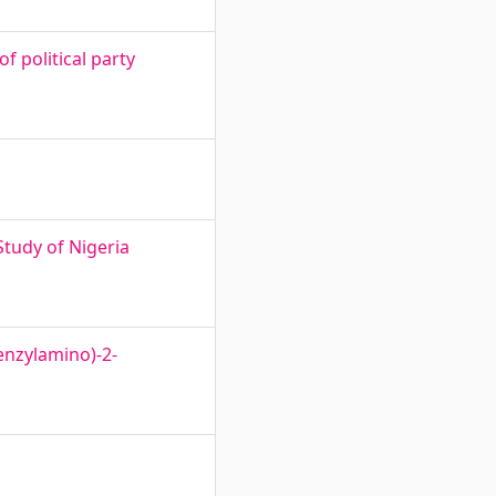
f political party
tudy of Nigeria
enzylamino)-2-