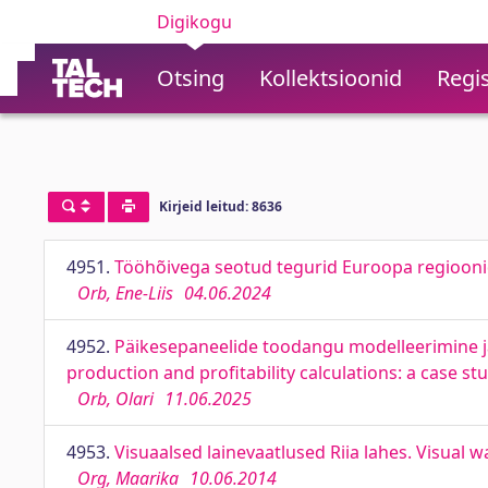
Digikogu
Otsing
Kollektsioonid
Regis
Kirjeid leitud: 8636
4951.
Tööhõivega seotud tegurid Euroopa regioonid
Orb, Ene-Liis
04.06.2024
4952.
Päikesepaneelide toodangu modelleerimine ja
production and profitability calculations: a case stu
Orb, Olari
11.06.2025
4953.
Visuaalsed lainevaatlused Riia lahes. Visual w
Org, Maarika
10.06.2014