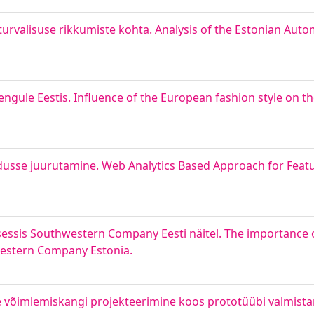
 turvalisuse rikkumiste kohta. Analysis of the Estonian Au
rengule Eestis. Influence of the European fashion style on 
dusse juurutamine. Web Analytics Based Approach for Featu
tsessis Southwestern Company Eesti näitel. The importance 
western Company Estonia.
e võimlemiskangi projekteerimine koos prototüübi valmist