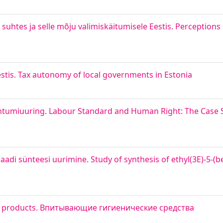
suhtes ja selle mõju valimiskäitumisele Eestis. Perceptions o
tis. Tax autonomy of local governments in Estonia
uhtumiuuring. Labour Standard and Human Right: The Case S
adi sünteesi uurimine. Study of synthesis of ethyl(3E)-5-(b
ic products. Впитывающие гигиенические средства