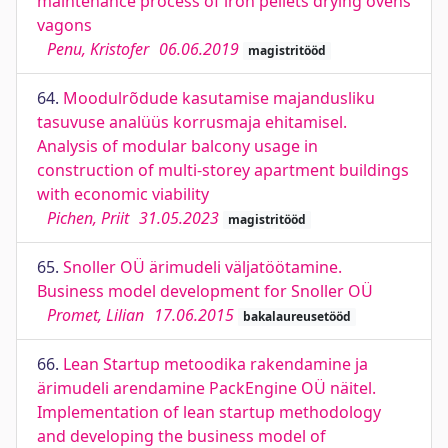
maintenance process of iron pellets drying ovens
vagons
Penu, Kristofer
06.06.2019
magistritööd
64.
Moodulrõdude kasutamise majandusliku
tasuvuse analüüs korrusmaja ehitamisel.
Analysis of modular balcony usage in
construction of multi-storey apartment buildings
with economic viability
Pichen, Priit
31.05.2023
magistritööd
65.
Snoller OÜ ärimudeli väljatöötamine.
Business model development for Snoller OÜ
Promet, Lilian
17.06.2015
bakalaureusetööd
66.
Lean Startup metoodika rakendamine ja
ärimudeli arendamine PackEngine OÜ näitel.
Implementation of lean startup methodology
and developing the business model of