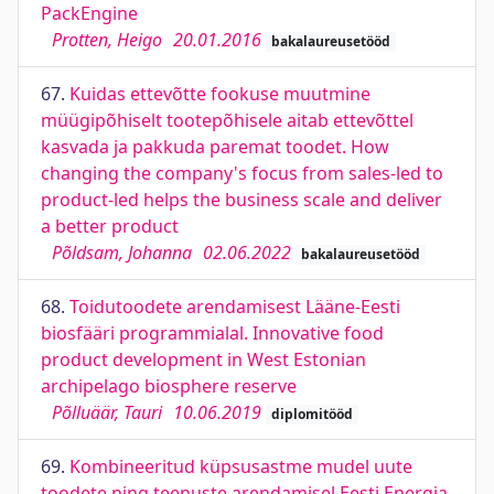
PackEngine
Protten, Heigo
20.01.2016
bakalaureusetööd
67.
Kuidas ettevõtte fookuse muutmine
müügipõhiselt tootepõhisele aitab ettevõttel
kasvada ja pakkuda paremat toodet. How
changing the company's focus from sales-led to
product-led helps the business scale and deliver
a better product
Põldsam, Johanna
02.06.2022
bakalaureusetööd
68.
Toidutoodete arendamisest Lääne-Eesti
biosfääri programmialal. Innovative food
product development in West Estonian
archipelago biosphere reserve
Põlluäär, Tauri
10.06.2019
diplomitööd
69.
Kombineeritud küpsusastme mudel uute
toodete ning teenuste arendamisel Eesti Energia