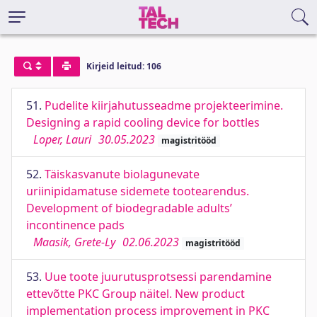
Kirjeid leitud: 106
51.
Pudelite kiirjahutusseadme projekteerimine.
Designing a rapid cooling device for bottles
Loper, Lauri
30.05.2023
magistritööd
52.
Täiskasvanute biolagunevate
uriinipidamatuse sidemete tootearendus.
Development of biodegradable adults’
incontinence pads
Maasik, Grete-Ly
02.06.2023
magistritööd
53.
Uue toote juurutusprotsessi parendamine
ettevõtte PKC Group näitel. New product
implementation process improvement in PKC