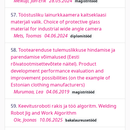
Meikup, Jan-Erik
28.05.2024
magistritööd
57.
Tööstusliku lainurkkaamera kaitseklaasi
materjali valik. Choice of protective glass
material for industrial wide angle camera
Mets, Toomas
04.06.2024
diplomitööd
58.
Tootearenduse tulemuslikkuse hindamise ja
parendamise võimalused (Eesti
rõivatootmisettevõtete näitel). Product
development performance evaluation and
improvement possibilities (on the example of
Estonian clothing manufacturers)
Murumaa, Lea
04.06.2019
magistritööd
59.
Keevitusroboti rakis ja töö algoritm. Welding
Robot Jig and Work Algorithm
Ole, Joonas
10.06.2025
bakalaureusetööd