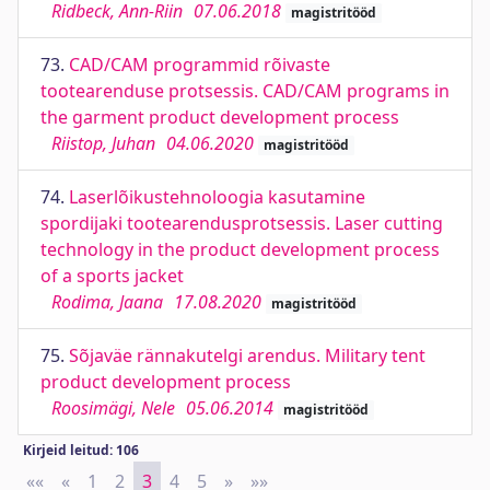
Ridbeck, Ann-Riin
07.06.2018
magistritööd
73.
CAD/CAM programmid rõivaste
tootearenduse protsessis. CAD/CAM programs in
the garment product development process
Riistop, Juhan
04.06.2020
magistritööd
74.
Laserlõikustehnoloogia kasutamine
spordijaki tootearendusprotsessis. Laser cutting
technology in the product development process
of a sports jacket
Rodima, Jaana
17.08.2020
magistritööd
75.
Sõjaväe rännakutelgi arendus. Military tent
product development process
Roosimägi, Nele
05.06.2014
magistritööd
Kirjeid leitud: 106
««
First
«
Previous
1
2
3
4
5
»
Next
»»
Last