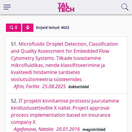
Kirjeid leitud: 4022
51.
Microﬂuidic Droplet Detection, Classiﬁcation
and Quality Assessment for Embedded Flow
Cytometry Systems. Tilkade tuvastamine
mikroﬂuidikas, nende klassiﬁtseerimine ja
kvaliteedi hindamine sardsetes
voolutsütomeetria süsteemides
Afrin, Fariha
25.08.2025
doktoritööd
52.
IT projekti kinnitamise protsessi juurutamine
kindlustusettevõte X näitel. Project approval
process implementation based on insurance
company X
Agafonova, Natalia
20.01.2016
magistritööd