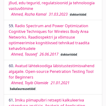
jõud, edu tegurid, regulatsioonid ja tehnoloogia
vastuvõtmine
Ahmed, Rozha Kamal
31.03.2023
doktoritööd
59.
Radio Spectrum and Power Optimization
Cognitive Techniques for Wireless Body Area
Networks. Raadiospektri ja võimsuse
optimeerimise kognitiivsed tehnikad traadita
kehavõrkudele
Ahmed, Tauseef
26.06.2017
doktoritööd
60.
Avatud lähtekoodiga läbistustestimisvahend
algajaile. Open-source Penetration Testing Tool
for Beginners
Ahmed, Toyib Olamide
21.01.2021
bakalaureusetööd
61.
Imiku piimapulbri retsepti kalkuleeriva
rakenduse analüüs. Analysis of Application