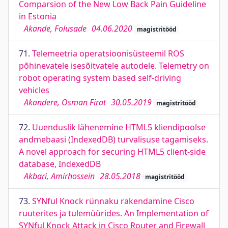
Comparsion of the New Low Back Pain Guideline
in Estonia
Akande, Folusade
04.06.2020
magistritööd
71.
Telemeetria operatsioonisüsteemil ROS
põhinevatele isesõitvatele autodele. Telemetry on
robot operating system based self-driving
vehicles
Akandere, Osman Firat
30.05.2019
magistritööd
72.
Uuenduslik lähenemine HTML5 kliendipoolse
andmebaasi (IndexedDB) turvalisuse tagamiseks.
A novel approach for securing HTML5 client-side
database, IndexedDB
Akbari, Amirhossein
28.05.2018
magistritööd
73.
SYNful Knock rünnaku rakendamine Cisco
ruuterites ja tulemüürides. An Implementation of
SYNful Knock Attack in Cisco Router and Firewall