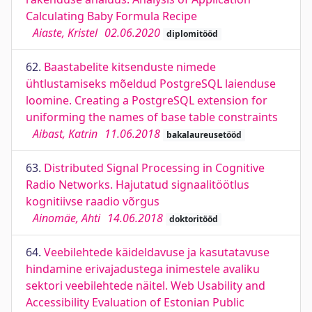
Calculating Baby Formula Recipe
Aiaste, Kristel
02.06.2020
diplomitööd
62.
Baastabelite kitsenduste nimede
ühtlustamiseks mõeldud PostgreSQL laienduse
loomine. Creating a PostgreSQL extension for
uniforming the names of base table constraints
Aibast, Katrin
11.06.2018
bakalaureusetööd
63.
Distributed Signal Processing in Cognitive
Radio Networks. Hajutatud signaalitöötlus
kognitiivse raadio võrgus
Ainomäe, Ahti
14.06.2018
doktoritööd
64.
Veebilehtede käideldavuse ja kasutatavuse
hindamine erivajadustega inimestele avaliku
sektori veebilehtede näitel. Web Usability and
Accessibility Evaluation of Estonian Public