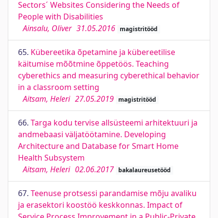
Sectors´ Websites Considering the Needs of
People with Disabilities
Ainsalu, Oliver
31.05.2016
magistritööd
65.
Kübereetika õpetamine ja kübereetilise
käitumise mõõtmine õppetöös. Teaching
cyberethics and measuring cyberethical behavior
in a classroom setting
Aitsam, Heleri
27.05.2019
magistritööd
66.
Targa kodu tervise allsüsteemi arhitektuuri ja
andmebaasi väljatöötamine. Developing
Architecture and Database for Smart Home
Health Subsystem
Aitsam, Heleri
02.06.2017
bakalaureusetööd
67.
Teenuse protsessi parandamise mõju avaliku
ja erasektori koostöö keskkonnas. Impact of
Service Process Improvement in a Public-Private