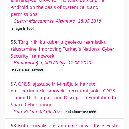
learning workflow for malware detection in
Android on the basis of system calls and
permissions
Guerra Manzanares, Alejandro
28.05.2018
magistritööd
56.
Türgi riikliku küberjulgeoleku raamistiku
täiustamine. Improving Turkey's National Cyber
Security Framework
Hamamcıoğlu, Adil Atalay
12.06.2023
bakalaureusetööd
57.
GNSSi ajastuse triivi mõju ja häirete
emuleerimine kosmoseküberruumi jaoks. GNSS
Timing Drift Impact and Disruption Emulation for
Space Cyber Range
Han, Polina
02.06.2025
bakalaureusetööd
58.
Küberturvalisuse tagamine laevanduses Eesti