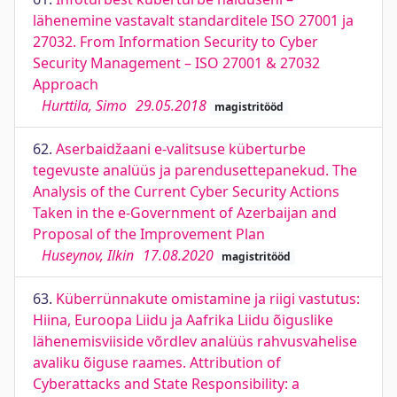
lähenemine vastavalt standarditele ISO 27001 ja
27032. From Information Security to Cyber
Security Management – ISO 27001 & 27032
Approach
Hurttila, Simo
29.05.2018
magistritööd
62.
Aserbaidžaani e-valitsuse küberturbe
tegevuste analüüs ja parendusettepanekud. The
Analysis of the Current Cyber Security Actions
Taken in the e-Government of Azerbaijan and
Proposal of the Improvement Plan
Huseynov, Ilkin
17.08.2020
magistritööd
63.
Küberrünnakute omistamine ja riigi vastutus:
Hiina, Euroopa Liidu ja Aafrika Liidu õiguslike
lähenemisviiside võrdlev analüüs rahvusvahelise
avaliku õiguse raames. Attribution of
Cyberattacks and State Responsibility: a