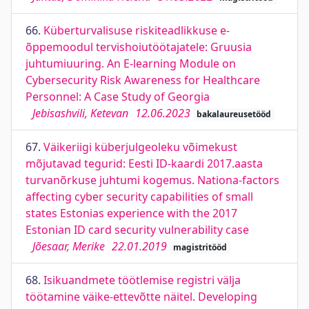
66.
Küberturvalisuse riskiteadlikkuse e-
õppemoodul tervishoiutöötajatele: Gruusia
juhtumiuuring. An E-learning Module on
Cybersecurity Risk Awareness for Healthcare
Personnel: A Case Study of Georgia
Jebisashvili, Ketevan
12.06.2023
bakalaureusetööd
67.
Väikeriigi küberjulgeoleku võimekust
mõjutavad tegurid: Eesti ID-kaardi 2017.aasta
turvanõrkuse juhtumi kogemus. Nationa-factors
affecting cyber security capabilities of small
states Estonias experience with the 2017
Estonian ID card security vulnerability case
Jõesaar, Merike
22.01.2019
magistritööd
68.
Isikuandmete töötlemise registri välja
töötamine väike-ettevõtte näitel. Developing