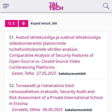
Kirjeid leitud: 260
51.
Avatud lähtekoodiga ja suletud lähtekoodiga
videokonverentsi platvormide
turbefunktsioonide võrdlev analüüs.
Comparative Analysis of Security Features of
Open-Source vs. Closed-Source Video
Conferencing Platforms
Gesen, Talha
27.05.2025
bakalaureusetööd
52.
Turvaaudit ja riskianalüüs Eesti
rahvusvahelises erakoolis. Security Audit and
Risk Assessment of a Private International School
in Estonia
Gorobets, Elliina
06.06.2025
bakalaureusetööd