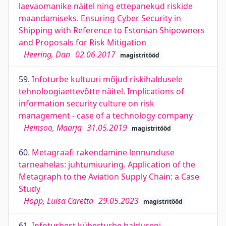
laevaomanike näitel ning ettepanekud riskide
maandamiseks. Ensuring Cyber Security in
Shipping with Reference to Estonian Shipowners
and Proposals for Risk Mitigation
Heering, Dan
02.06.2017
magistritööd
59.
Infoturbe kultuuri mõjud riskihaldusele
tehnoloogiaettevõtte näitel. Implications of
information security culture on risk
management - case of a technology company
Heinsoo, Maarja
31.05.2019
magistritööd
60.
Metagraafi rakendamine lennunduse
tarneahelas: juhtumiuuring. Application of the
Metagraph to the Aviation Supply Chain: a Case
Study
Hopp, Luisa Caretta
29.05.2023
magistritööd
61.
Infoturbest küberturbe halduseni –