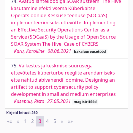
74.
Avatud lähtekoodiga SOAR süsteemi The Hive
kasutamine efektiivsema Küberkaitse
Operatsioonide Keskuse teenuse (SOCaaS)
implementeerimiseks ettevõtte. Implementing
an Effective Security Operations Center as a
Service (SOCaaS) by the Usage of Open Source
SOAR System The Hive, Case of CYBERS
Karu, Karoliine
08.06.2021
bakalaureusetööd
75.
Väikestes ja keskmise suurusega
ettevõtetes küberturbe reeglite arendamiseks
ette nähtud abivahendi loomine. Designing an
artifact to support cybersecurity policy
development in small and medium enterprises
Kasepuu, Risto
27.05.2021
magistritööd
Kirjeid leitud: 260
««
First
«
Previous
1
2
3
4
5
»
Next
»»
Last