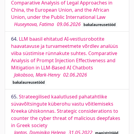
Comparative Analysis of Legal Approaches in
China, the European Union, and the African
Union, under the Public International Law
Huseynova, Fatima
09.06.2026
bakalaureusetööd
64.
LLM baasil ehitatud AI-vestlusrobotite
haavatavuse ja turvameetmete võrdlev analüüs
viiba süstimise rünnakute suhtes. Comparative
Analysis of Prompt Injection Effectiveness and
Mitigation in LLM-Based AI Chatbots
Jakobsoo, Mark-Henry
02.06.2026
bakalaureusetööd
65.
Strateegilised kaalutlused pahatahtlike
süvavõltsingute küberohu vastu võitlemiseks
Kreeka ühiskonnas. Strategic considerations to
counter the cyber threat of malicious deepfakes
in Greek society
Jantas, Dominika Helena
31.05.2022
magistritööd