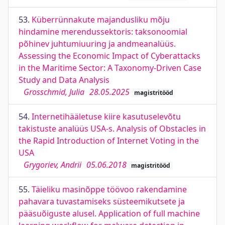
53.
Küberrünnakute majandusliku mõju
hindamine merendussektoris: taksonoomial
põhinev juhtumiuuring ja andmeanalüüs.
Assessing the Economic Impact of Cyberattacks
in the Maritime Sector: A Taxonomy-Driven Case
Study and Data Analysis
Grosschmid, Julia
28.05.2025
magistritööd
54.
Internetihääletuse kiire kasutuselevõtu
takistuste analüüs USA-s. Analysis of Obstacles in
the Rapid Introduction of Internet Voting in the
USA
Grygoriev, Andrii
05.06.2018
magistritööd
55.
Täieliku masinõppe töövoo rakendamine
pahavara tuvastamiseks süsteemikutsete ja
pääsuõiguste alusel. Application of full machine