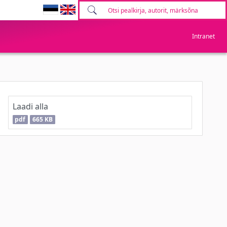
Intranet
Laadi alla
pdf
665 KB