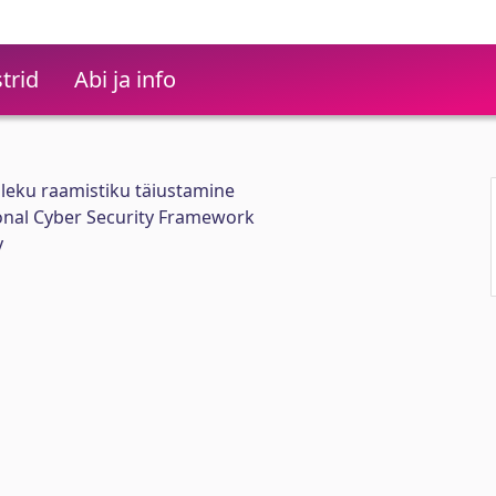
trid
Abi ja info
oleku raamistiku täiustamine
onal Cyber Security Framework
y