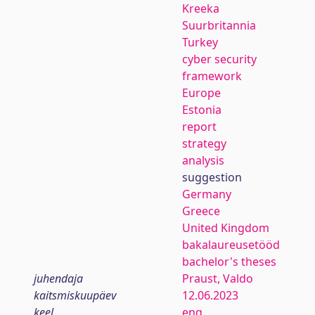
Kreeka
Suurbritannia
Turkey
cyber security
framework
Europe
Estonia
report
strategy
analysis
suggestion
Germany
Greece
United Kingdom
bakalaureusetööd
bachelor's theses
juhendaja
Praust, Valdo
kaitsmiskuupäev
12.06.2023
keel
eng