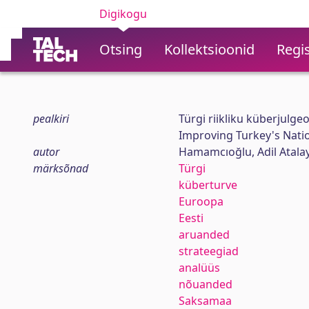
Digikogu
Otsing
Kollektsioonid
Regis
pealkiri
Türgi riikliku küberjulge
Improving Turkey's Nati
autor
Hamamcıoğlu, Adil Atala
märksõnad
Türgi
küberturve
Euroopa
Eesti
aruanded
strateegiad
analüüs
nõuanded
Saksamaa