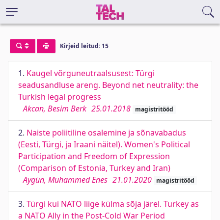
Kirjeid leitud: 15
1.
Kaugel võrguneutraalsusest: Türgi
seadusandluse areng. Beyond net neutrality: the
Turkish legal progress
Akcan, Besim Berk
25.01.2018
magistritööd
2.
Naiste poliitiline osalemine ja sõnavabadus
(Eesti, Türgi, ja Iraani näitel). Women's Political
Participation and Freedom of Expression
(Comparison of Estonia, Turkey and Iran)
Aygün, Muhammed Enes
21.01.2020
magistritööd
3.
Türgi kui NATO liige külma sõja järel. Turkey as
a NATO Ally in the Post-Cold War Period