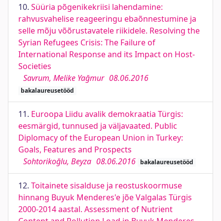
10.
Süüria põgenikekriisi lahendamine:
rahvusvahelise reageeringu ebaõnnestumine ja
selle mõju võõrustavatele riikidele. Resolving the
Syrian Refugees Crisis: The Failure of
International Response and its Impact on Host-
Societies
Savrum, Melike Yağmur
08.06.2016
bakalaureusetööd
11.
Euroopa Liidu avalik demokraatia Türgis:
eesmärgid, tunnused ja väljavaated. Public
Diplomacy of the European Union in Turkey:
Goals, Features and Prospects
Sohtorikoğlu, Beyza
08.06.2016
bakalaureusetööd
12.
Toitainete sisalduse ja reostuskoormuse
hinnang Buyuk Menderes'e jõe Valgalas Türgis
2000-2014 aastal. Assessment of Nutrient