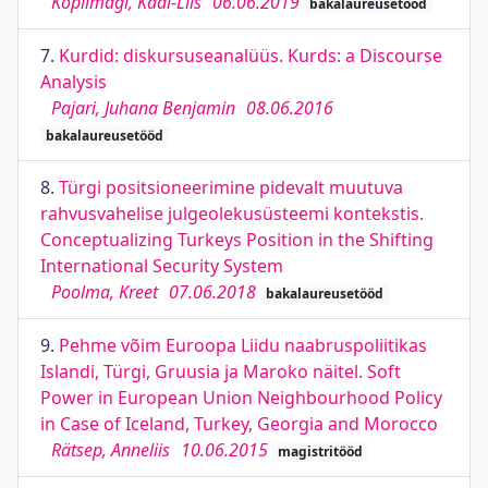
Koplimägi, Kadi-Liis
06.06.2019
bakalaureusetööd
7.
Kurdid: diskursuseanalüüs. Kurds: a Discourse
Analysis
Pajari, Juhana Benjamin
08.06.2016
bakalaureusetööd
8.
Türgi positsioneerimine pidevalt muutuva
rahvusvahelise julgeolekusüsteemi kontekstis.
Conceptualizing Turkeys Position in the Shifting
International Security System
Poolma, Kreet
07.06.2018
bakalaureusetööd
9.
Pehme võim Euroopa Liidu naabruspoliitikas
Islandi, Türgi, Gruusia ja Maroko näitel. Soft
Power in European Union Neighbourhood Policy
in Case of Iceland, Turkey, Georgia and Morocco
Rätsep, Anneliis
10.06.2015
magistritööd