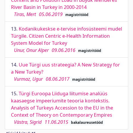
Content and Pollution Load in Buyuk Menderes
River Basin in Turkey in 2000-2014
Tiras, Mert
05.06.2019
magistritööd
13.
Kodanikukeskse e-tervise infosüsteemi mudel
Türgile. Citizen Centric e-Health Information
System Model for Turkey
Unur, Onur Alper
09.06.2016
magistritööd
14.
Uue Türgi uus strateegia? A New Strategy for
a New Turkey?
Vurmaz, Ugur
08.06.2017
magistritööd
15.
Türgi Euroopa Liiduga liitumise analüüs
kaasaegse impeeriumite teooria kontekstis.
Analysis of Turkeys Accession to the EU in the
Context of Theory on Contemporary Empires
Västra, Sigrid
11.06.2015
bakalaureusetööd