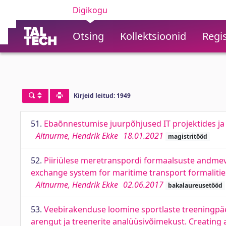
Digikogu
Otsing
Kollektsioonid
Regis
Kirjeid leitud: 1949
51.
Ebaõnnestumise juurpõhjused IT projektides ja n
Altnurme, Hendrik Ekke
18.01.2021
magistritööd
52.
Piiriülese meretranspordi formaalsuste andmev
exchange system for maritime transport formalitie
Altnurme, Hendrik Ekke
02.06.2017
bakalaureusetööd
53.
Veebirakenduse loomine sportlaste treeningpäev
arengut ja treenerite analüüsivõimekust. Creating