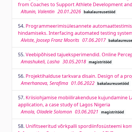
from Coaches to Support Athlete Development and 
Altunin, Valentin
20.01.2026
bakalaureusetööd
54.
Programmeerimisülesannete automaattestimissü
hindamiseks. Interfacing automated testing system
Alviste, Joosep Franz Moorits
07.06.2017
bakalaureus
55.
Veebipõhised tajueksperimendid. Online Perce
Amashukeli, Lasha
30.05.2018
magistritööd
56.
Projektihalduse tarkvara disain. Design of a 
Amerhanova, Serafima
01.06.2022
bakalaureusetööd
57.
Kriisiohjamise mobiilirakenduse kujundamine L
application, a case study of Lagos Nigeria
Amola, Oladele Solomon
03.06.2021
magistritööd
58.
Unifitseeritud võrkpalli spordiinfosüsteemi kon