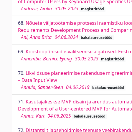
of Computer Users by Keyboard Usage Specifics 
Andruse, Airika
30.05.2023
magistritööd
68.
Nõuete väljatöötamise protsessi raamistiku loo
Requirements Development Process and Comparing i
Ani, Anna Brita
04.06.2024
bakalaureusetööd
69.
Koostööpõhised e-valitsemise algatused: Eesti d
Annemba, Bernice Eyong
30.05.2023
magistritööd
70.
Likviidsuse planeerimise rakenduse migreerimin
– Data Input View
Annula, Sander-Sven
04.06.2019
bakalaureusetööd
71.
Kasutajakeskse MVP disain ja arendus automatis
Development of a User-centered MVP for Automated
Annus, Kärt
04.06.2025
bakalaureusetööd
72.
Distantsilt lapsehoidmise teenuse veebirakend