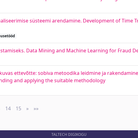
sualiseerimise süsteemi arendamine. Development of Time T
eusetööd
stamiseks. Data Mining and Machine Learning for Fraud De
uvas ettevõtte: sobiva metoodika leidmine ja rakendamine
inding and applying the suitable methodology
3
14
15
»
Next
»»
Last
TALTECH DIGIKOGU