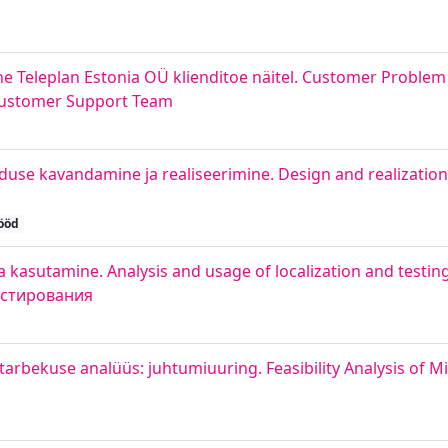
ne Teleplan Estonia OÜ klienditoe näitel. Customer Proble
 Customer Support Team
se kavandamine ja realiseerimine. Design and realization
ööd
a kasutamine. Analysis and usage of localization and testin
естирования
arbekuse analüüs: juhtumiuuring. Feasibility Analysis of M