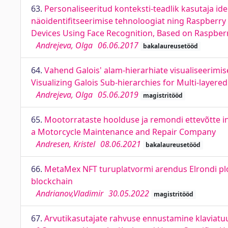
63.
Personaliseeritud konteksti-teadlik kasutaja i
näoidentifitseerimise tehnoloogiat ning Raspberry 
Devices Using Face Recognition, Based on Raspberr
Andrejeva, Olga
06.06.2017
bakalaureusetööd
64.
Vahend Galois' alam-hierarhiate visualiseerimis
Visualizing Galois Sub-hierarchies for Multi-layere
Andrejeva, Olga
05.06.2019
magistritööd
65.
Mootorrataste hoolduse ja remondi ettevõtte i
a Motorcycle Maintenance and Repair Company
Andresen, Kristel
08.06.2021
bakalaureusetööd
66.
MetaMex NFT turuplatvormi arendus Elrondi pl
blockchain
Andrianov,Vladimir
30.05.2022
magistritööd
67.
Arvutikasutajate rahvuse ennustamine klaviatuu