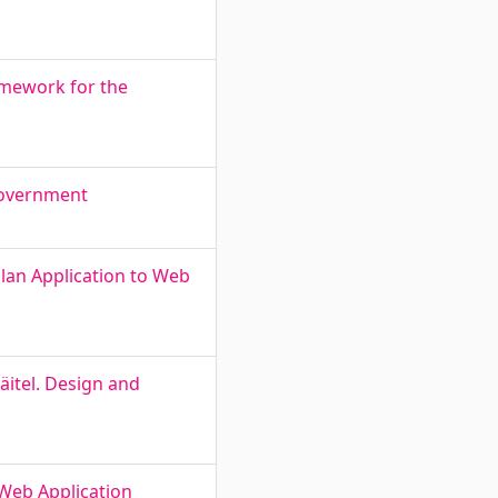
amework for the
-Government
lan Application to Web
äitel. Design and
 Web Application