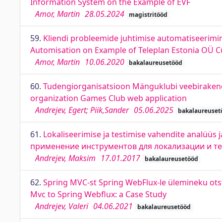
Information System on the Example of EVF
Amor, Martin
28.05.2024
magistritööd
59.
Kliendi probleemide juhtimise automatiseerimi
Automisation on Example of Teleplan Estonia OÜ
Amor, Martin
10.06.2020
bakalaureusetööd
60.
Tudengiorganisatsioon Mänguklubi veebirakendu
organization Games Club web application
Andrejev, Egert; Piik,Sander
05.06.2025
bakalaureuset
61.
Lokaliseerimise ja testimise vahendite analüüs j
применение инструментов для локализации и т
Andrejev, Maksim
17.01.2017
bakalaureusetööd
62.
Spring MVC-st Spring WebFlux-le ülemineku otst
Mvc to Spring Webflux: a Case Study
Andrejev, Valeri
04.06.2021
bakalaureusetööd