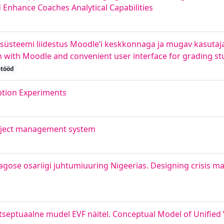
Enhance Coaches Analytical Capabilities
steemi liidestus Moodle’i keskkonnaga ja mugav kasutajal
 with Moodle and convenient user interface for grading s
etööd
ption Experiments
project management system
agose osariigi juhtumiuuring Nigeerias. Designing crisis
tseptuaalne mudel EVF näitel. Conceptual Model of Unified 