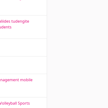
iides tudengite
tudents
 management mobile
Volleyball Sports