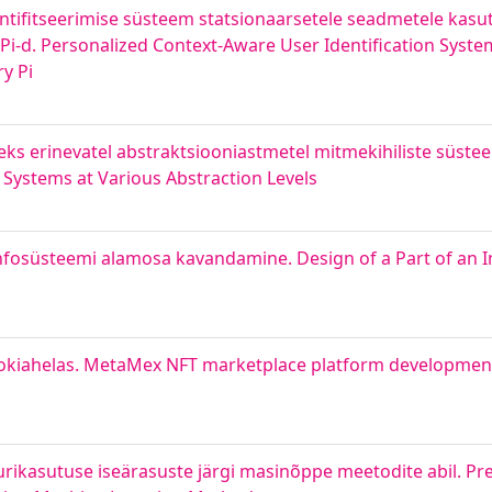
dentifitseerimise süsteem statsionaarsetele seadmetele kasu
Pi-d. Personalized Context-Aware User Identification Syste
y Pi
eks erinevatel abstraktsiooniastmetel mitmekihiliste süstee
d Systems at Various Abstraction Levels
nfosüsteemi alamosa kavandamine. Design of a Part of an 
okiahelas. MetaMex NFT marketplace platform development
rikasutuse iseärasuste järgi masinõppe meetodite abil. Pred