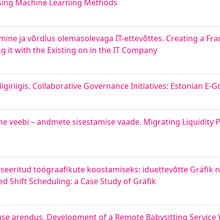
Using Machine Learning Methods
mine ja võrdlus olemasolevaga IT-ettevõttes. Creating a Fr
t with the Existing on in the IT Company
igiriigis. Collaborative Governance Initiatives: Estonian E
e veebi – andmete sisestamise vaade. Migrating Liquidity P
eeritud töögraafikute koostamiseks: iduettevõtte Gräfik n
 Shift Scheduling: a Case Study of Gräfik
use arendus. Development of a Remote Babysitting Service