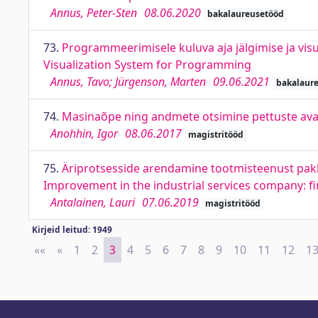
Annus, Peter-Sten
08.06.2020
bakalaureusetööd
73.
Programmeerimisele kuluva aja jälgimise ja vi
Visualization System for Programming
Annus, Tavo; Jürgenson, Marten
09.06.2021
bakalaur
74.
Masinaõpe ning andmete otsimine pettuste ava
Anohhin, Igor
08.06.2017
magistritööd
75.
Äriprotsesside arendamine tootmisteenust pakk
Improvement in the industrial services company: f
Antalainen, Lauri
07.06.2019
magistritööd
Kirjeid leitud: 1949
««
First
«
Previous
1
2
3
4
5
6
7
8
9
10
11
12
1