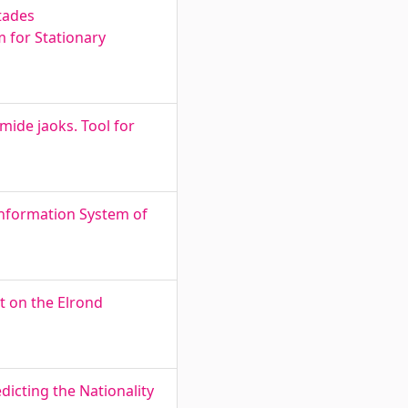
tades
m for Stationary
mide jaoks. Tool for
Information System of
 on the Elrond
icting the Nationality