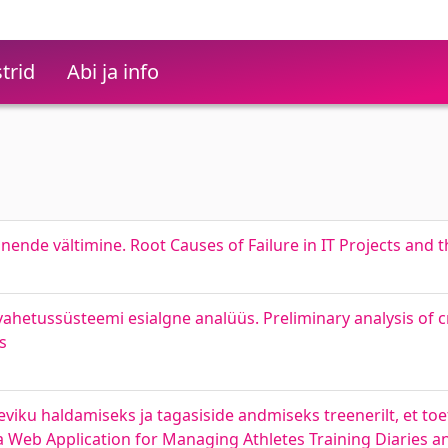
trid
Abi ja info
ende vältimine. Root Causes of Failure in IT Projects and t
ahetussüsteemi esialgne analüüs. Preliminary analysis of 
s
iku haldamiseks ja tagasiside andmiseks treenerilt, et toe
 a Web Application for Managing Athletes Training Diaries 