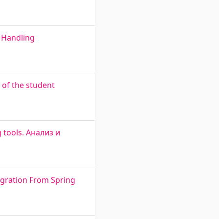
m Handling
 of the student
g tools. Анализ и
igration From Spring