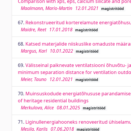
Comparison with xps, eps, calcium silicate and pore
Maalmann, Mario-Martin
12.01.2021
magistritööd
67.
Rekonstrueeritud korterelamute energiatõhusu
Maidre, Reet
17.01.2018
magistritööd
68.
Katsed materjalide niiskuslike omaduste määra
Margus, Karl
10.01.2022
magistritööd
69.
Välisseinal paiknevate ventilatsiooni õhuvõtu
minimum separation distance for ventilation outdoo
Meier, Tauno
12.01.2021
magistritööd
70.
Muinsuskodude energiatõhususe parandamise pra
of heritage residential buildings
Merkulova, Alice
08.01.2025
magistritööd
71.
Liginullenergiahooneks renoveeritud ühiselam
Mesila, Karlis
07.06.2018
magistritööd