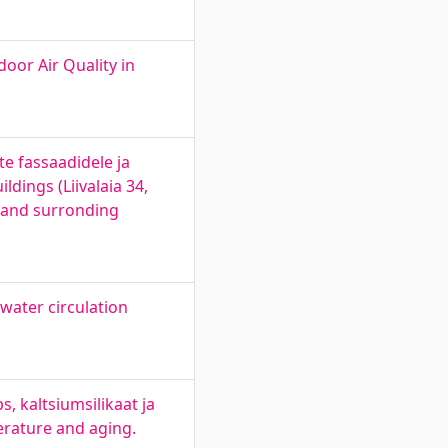
oor Air Quality in
e fassaadidele ja
ildings (Liivalaia 34,
s and surronding
water circulation
, kaltsiumsilikaat ja
erature and aging.