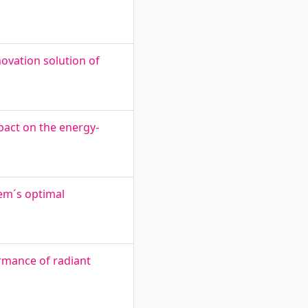
ovation solution of
pact on the energy-
em´s optimal
rmance of radiant