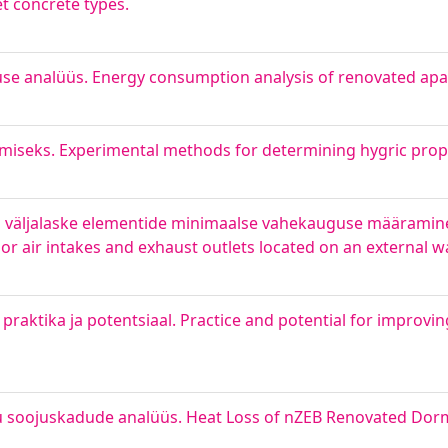
t concrete types.
se analüüs. Energy consumption analysis of renovated apa
miseks. Experimental methods for determining hygric prope
- ja väljalaske elementide minimaalse vahekauguse määrami
r air intakes and exhaust outlets located on an external wa
ktika ja potentsiaal. Practice and potential for improvi
u soojuskadude analüüs. Heat Loss of nZEB Renovated Dorm