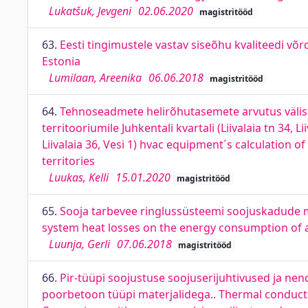
Lukatšuk, Jevgeni
02.06.2020
magistritööd
63.
Eesti tingimustele vastav siseõhu kvaliteedi võ
Estonia
Lumilaan, Areenika
06.06.2018
magistritööd
64.
Tehnoseadmete helirõhutasemete arvutus välis
territooriumile Juhkentali kvartali (Liivalaia tn 34, L
Liivalaia 36, Vesi 1) hvac equipment´s calculation 
territories
Luukas, Kelli
15.01.2020
magistritööd
65.
Sooja tarbevee ringlussüsteemi soojuskadude mõ
system heat losses on the energy consumption of 
Luunja, Gerli
07.06.2018
magistritööd
66.
Pir-tüüpi soojustuse soojuserijuhtivused ja nen
poorbetoon tüüpi materjalidega.. Thermal conducti