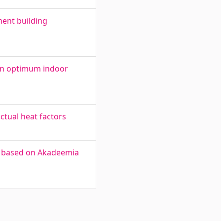
ent building
 an optimum indoor
ctual heat factors
e based on Akadeemia