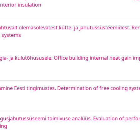
nterior insulation
uvalt olemasolevatest kütte- ja jahutussüsteemidest. Ren
g systems
- ja kulutõhususele. Office building internal heat gain im
ine Eesti tingimustes. Determination of free cooling syst
rgusjahutussüseemi toimivuse analüüs. Evaluation of perfo
ding