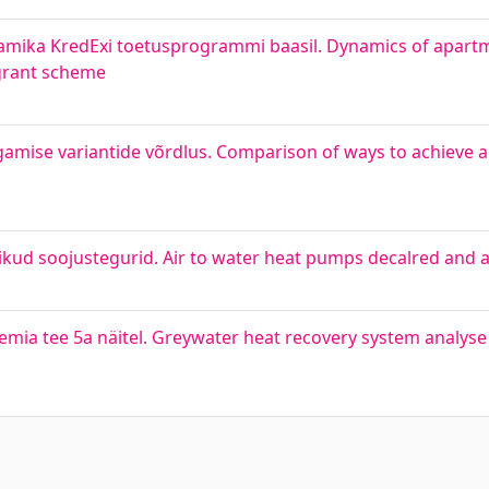
ika KredExi toetusprogrammi baasil. Dynamics of apartm
 grant scheme
agamise variantide võrdlus. Comparison of ways to achieve
kud soojustegurid. Air to water heat pumps decalred and a
mia tee 5a näitel. Greywater heat recovery system analys