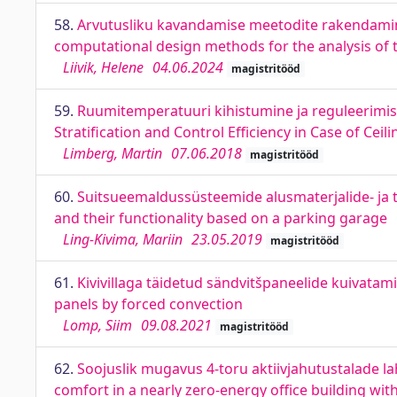
58.
Arvutusliku kavandamise meetodite rakendamin
computational design methods for the analysis of
Liivik, Helene
04.06.2024
magistritööd
59.
Ruumitemperatuuri kihistumine ja reguleerimise
Stratification and Control Efficiency in Case of Cei
Limberg, Martin
07.06.2018
magistritööd
60.
Suitsueemaldussüsteemide alusmaterjalide- ja 
and their functionality based on a parking garage
Ling-Kivima, Mariin
23.05.2019
magistritööd
61.
Kivivillaga täidetud sändvitšpaneelide kuivatam
panels by forced convection
Lomp, Siim
09.08.2021
magistritööd
62.
Soojuslik mugavus 4-toru aktiivjahutustalade l
comfort in a nearly zero-energy office building wit