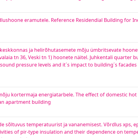
rdlushoone eramutele. Reference Residendial Building for Ind
keskkonnas ja helirõhutasemete mõju ümbritsevate hoonet
iivalaia tn 36, Veski tn 1) hoonete näitel. Juhkentali quarter bu
of sound pressure levels and it´s impact to building´s facade
ju kortermaja energiatarbele. The effect of domestic hot 
an apartment building
de sõltuvus temperatuurist ja vananemisest. Võrdlus xps, eps
vities of pir-type insulation and their dependence on temp