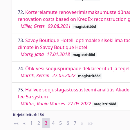
72.
Korterelamute renoveerimismaksumuste dünaam
renovation costs based on KredEx reconstruction
Miller, Grete
09.08.2021
magistritööd
73.
Savoy Boutique Hotelli optimaalse sisekliima t
climate in Savoy Boutique Hotel
Morsy, Jana
17.01.2018
magistritööd
74.
Õhk-vesi soojuspumpade deklareeritud ja tegeli
Murrik, Ketriin
27.05.2022
magistritööd
75.
Hallvee soojustagastussüsteemi analüüs Akadee
tee 5a system
Mõttus, Robin Mooses
27.05.2022
magistritööd
Kirjeid leitud: 154
««
First
«
Previous
1
2
3
4
5
6
7
»
Next
»»
Last