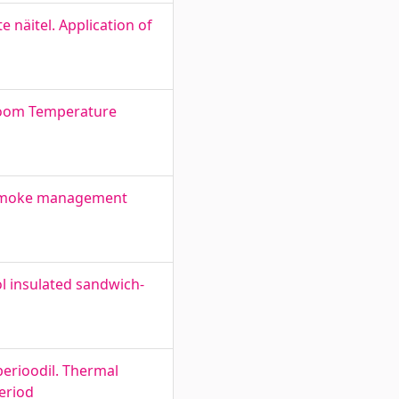
näitel. Application of
. Room Temperature
or smoke management
ol insulated sandwich-
perioodil. Thermal
period