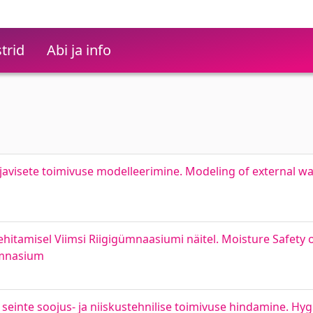
trid
Abi ja info
äljavisete toimivuse modelleerimine. Modeling of external w
hitamisel Viimsi Riigigümnaasiumi näitel. Moisture Safety
ymnasium
 seinte soojus- ja niiskustehnilise toimivuse hindamine. Hy