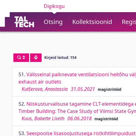
Digikogu
Otsing
Kollektsioonid
Regis
Kirjeid leitud: 154
51.
Välisseinal paiknevate ventilatsiooni heitõhu v
exhaust air outlets
Kutšerova, Anastassia
31.05.2021
magistritööd
52.
Niiskusturvalisuse tagamine CLT-elementidega e
Timber Building: The Case Study of Viimsi State G
Kuus, Babette Liseth
06.06.2018
magistritööd
53.
Seespoolse lisasoojustusega ristkihtliimpuidust