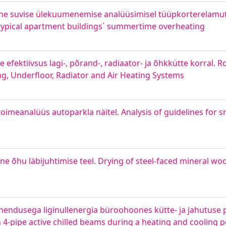
e suvise ülekuumenemise analüüsimisel tüüpkorterelamute 
 typical apartment buildings´ summertime overheating
 efektiivsus lagi-, põrand-, radiaator- ja õhkkütte korral
ling, Underfloor, Radiator and Air Heating Systems
toimeanalüüs autoparkla näitel. Analysis of guidelines f
ine õhu läbijuhtimise teel. Drying of steel-faced mineral wo
ahendusega liginullenergia büroohoones kütte- ja jahutuse 
h 4-pipe active chilled beams during a heating and cooling 