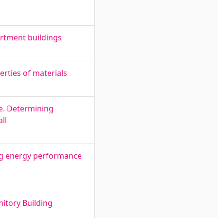
rtment buildings
rties of materials
ne. Determining
ll
ng energy performance
itory Building