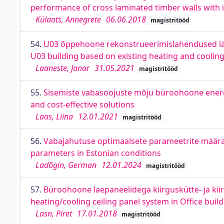
performance of cross laminated timber walls with i
Külaots, Annegrete
06.06.2018
magistritööd
54.
U03 õppehoone rekonstrueerimislahendused läht
U03 building based on existing heating and coolin
Laaneste, Janar
31.05.2021
magistritööd
55.
Sisemiste vabasoojuste mõju büroohoone energia
and cost-effective solutions
Laas, Liina
12.01.2021
magistritööd
56.
Vabajahutuse optimaalsete parameetrite määram
parameters in Estonian conditions
Ladõgin, German
12.01.2024
magistritööd
57.
Büroohoone laepaneelidega kiirguskütte- ja kii
heating/cooling ceiling panel system in Office buil
Lasn, Piret
17.01.2018
magistritööd