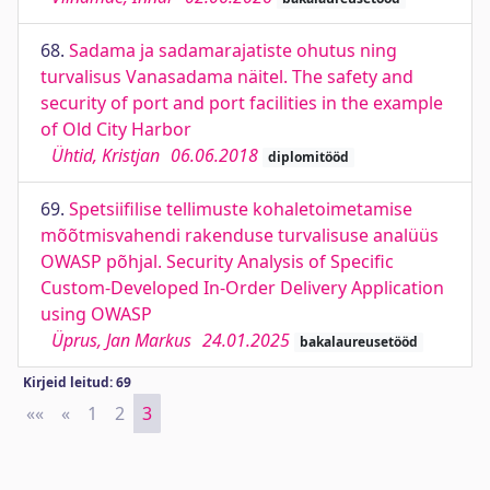
68.
Sadama ja sadamarajatiste ohutus ning
turvalisus Vanasadama näitel. The safety and
security of port and port facilities in the example
of Old City Harbor
Ühtid, Kristjan
06.06.2018
diplomitööd
69.
Spetsiifilise tellimuste kohaletoimetamise
mõõtmisvahendi rakenduse turvalisuse analüüs
OWASP põhjal. Security Analysis of Specific
Custom-Developed In-Order Delivery Application
using OWASP
Üprus, Jan Markus
24.01.2025
bakalaureusetööd
Kirjeid leitud: 69
««
First
«
Previous
1
2
3