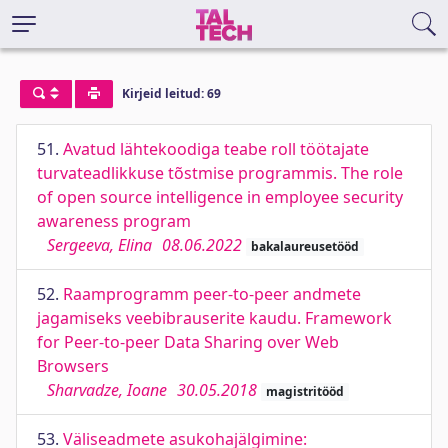
Kirjeid leitud: 69
51.
Avatud lähtekoodiga teabe roll töötajate
turvateadlikkuse tõstmise programmis. The role
of open source intelligence in employee security
awareness program
Sergeeva, Elina
08.06.2022
bakalaureusetööd
52.
Raamprogramm peer-to-peer andmete
jagamiseks veebibrauserite kaudu. Framework
for Peer-to-peer Data Sharing over Web
Browsers
Sharvadze, Ioane
30.05.2018
magistritööd
53.
Väliseadmete asukohajälgimine: