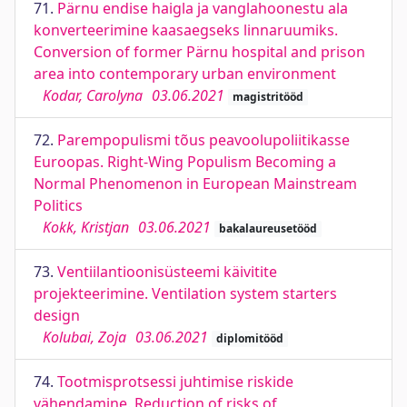
71.
Pärnu endise haigla ja vanglahoonestu ala
konverteerimine kaasaegseks linnaruumiks.
Conversion of former Pärnu hospital and prison
area into contemporary urban environment
Kodar, Carolyna
03.06.2021
magistritööd
72.
Parempopulismi tõus peavoolupoliitikasse
Euroopas. Right-Wing Populism Becoming a
Normal Phenomenon in European Mainstream
Politics
Kokk, Kristjan
03.06.2021
bakalaureusetööd
73.
Ventiilantioonisüsteemi käivitite
projekteerimine. Ventilation system starters
design
Kolubai, Zoja
03.06.2021
diplomitööd
74.
Tootmisprotsessi juhtimise riskide
vähendamine. Reduction of risks of