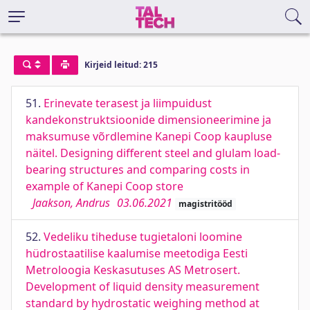
Kirjeid leitud: 215
51.
Erinevate terasest ja liimpuidust
kandekonstruktsioonide dimensioneerimine ja
maksumuse võrdlemine Kanepi Coop kaupluse
näitel. Designing different steel and glulam load-
bearing structures and comparing costs in
example of Kanepi Coop store
Jaakson, Andrus
03.06.2021
magistritööd
52.
Vedeliku tiheduse tugietaloni loomine
hüdrostaatilise kaalumise meetodiga Eesti
Metroloogia Keskasutuses AS Metrosert.
Development of liquid density measurement
standard by hydrostatic weighing method at