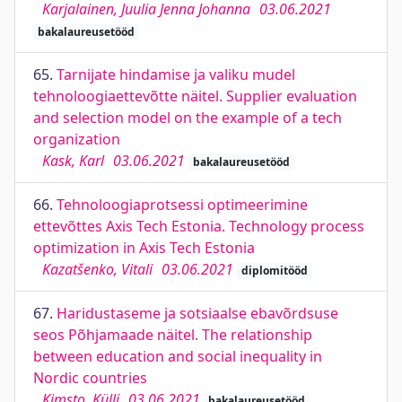
Karjalainen, Juulia Jenna Johanna
03.06.2021
bakalaureusetööd
65.
Tarnijate hindamise ja valiku mudel
tehnoloogiaettevõtte näitel. Supplier evaluation
and selection model on the example of a tech
organization
Kask, Karl
03.06.2021
bakalaureusetööd
66.
Tehnoloogiaprotsessi optimeerimine
ettevõttes Axis Tech Estonia. Technology process
optimization in Axis Tech Estonia
Kazatšenko, Vitali
03.06.2021
diplomitööd
67.
Haridustaseme ja sotsiaalse ebavõrdsuse
seos Põhjamaade näitel. The relationship
between education and social inequality in
Nordic countries
Kimsto, Külli
03.06.2021
bakalaureusetööd