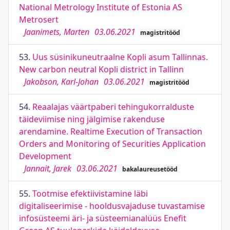
National Metrology Institute of Estonia AS
Metrosert
Jaanimets, Marten
03.06.2021
magistritööd
53.
Uus süsinikuneutraalne Kopli asum Tallinnas.
New carbon neutral Kopli district in Tallinn
Jakobson, Karl-Johan
03.06.2021
magistritööd
54.
Reaalajas väärtpaberi tehingukorralduste
täideviimise ning jälgimise rakenduse
arendamine. Realtime Execution of Transaction
Orders and Monitoring of Securities Application
Development
Jannait, Jarek
03.06.2021
bakalaureusetööd
55.
Tootmise efektiivistamine läbi
digitaliseerimise - hooldusvajaduse tuvastamise
infosüsteemi äri- ja süsteemianalüüs Enefit