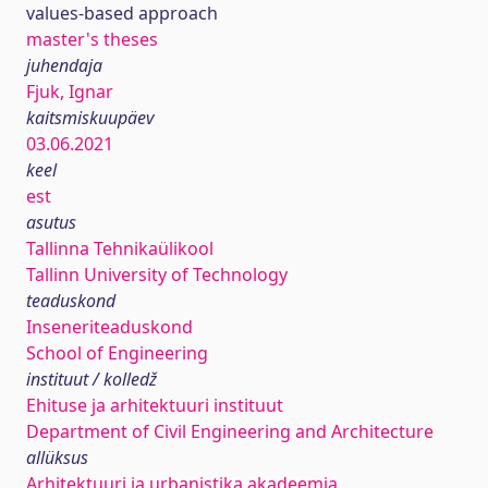
values-based approach
master's theses
juhendaja
Fjuk, Ignar
kaitsmiskuupäev
03.06.2021
keel
est
asutus
Tallinna Tehnikaülikool
Tallinn University of Technology
teaduskond
Inseneriteaduskond
School of Engineering
instituut / kolledž
Ehituse ja arhitektuuri instituut
Department of Civil Engineering and Architecture
allüksus
Arhitektuuri ja urbanistika akadeemia