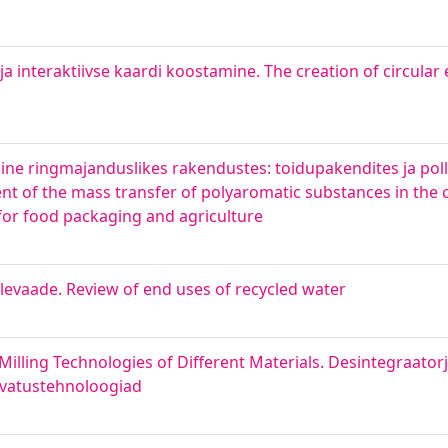
a interaktiivse kaardi koostamine. The creation of circula
ne ringmajanduslikes rakendustes: toidupakendites ja po
ent of the mass transfer of polyaromatic substances in the 
d for food packaging and agriculture
evaade. Review of end uses of recycled water
illing Technologies of Different Materials. Desintegraato
hvatustehnoloogiad