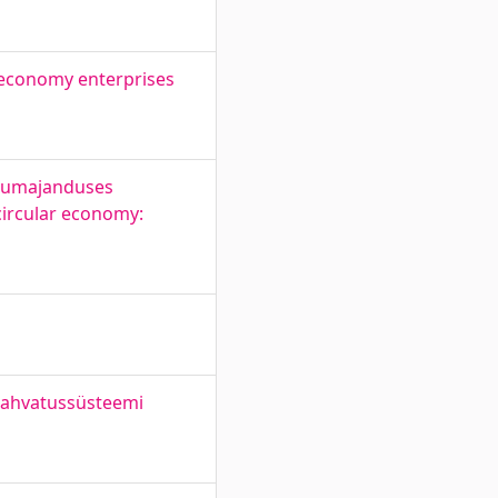
r economy enterprises
llumajanduses
circular economy:
rjahvatussüsteemi