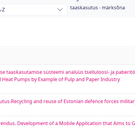
taaskasutus - märksõna
 taaskasutamise süsteemi analüüs tselluloosi- ja paberitöö
l Heat Pumps by Example of Pulp and Paper Industry
tus.Recycling and reuse of Estonian defence forces milita
ndus. Development of a Mobile Application that Aims to 