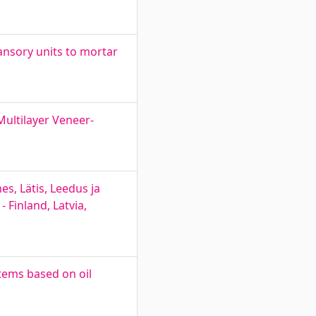
ansory units to mortar
Multilayer Veneer-
s, Lätis, Leedus ja
 Finland, Latvia,
tems based on oil