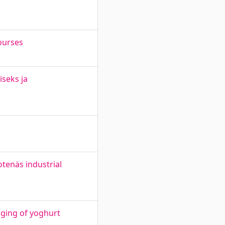
ourses
seks ja
otenäs industrial
aging of yoghurt