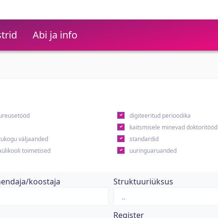
trid
Abi ja info
ureusetööd
digiteeritud perioodika
kaitsmisele minevad doktoritööd
ukogu väljaanded
standardid
ülikooli toimetised
uuringuaruanded
hendaja/koostaja
Struktuuriüksus
Register