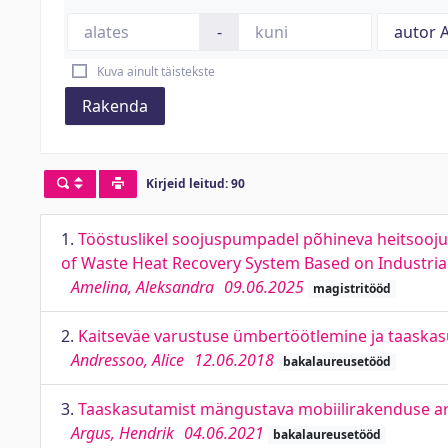
-
Kuva ainult täistekste
Rakenda
Kirjeid leitud: 90
1.
Tööstuslikel soojuspumpadel põhineva heitsoojuse
of Waste Heat Recovery System Based on Industria
Amelina, Aleksandra
09.06.2025
magistritööd
2.
Kaitseväe varustuse ümbertöötlemine ja taaskasu
Andressoo, Alice
12.06.2018
bakalaureusetööd
3.
Taaskasutamist mängustava mobiilirakenduse are
Argus, Hendrik
04.06.2021
bakalaureusetööd