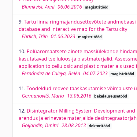
Blumkvist, Anni
06.06.2016
magistritööd
9.
Tartu linna ringmajandusettevõtete andmebaasi j
database and interactive map for the Tartu city
Ehrlich, Triin
01.06.2023
magistritööd
10.
Polüaromaatsete ainete massiülekande hindami
kasutatavad tselluloos-ja plastmaterjalid. Assessm
application to cellulosic and plastic materials use
Fernández de Caleya, Belén
04.07.2023
magistritööd
11.
Töödeldud reovee taaskasutamise võimaluste ül
Germanovitš, Maria
13.06.2016
bakalaureusetööd
12.
Disintegrator Milling System Development and M
arendus ja erinevate materjalide desintegraatorja
Goljandin, Dmitri
28.08.2013
doktoritööd