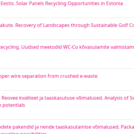
stis. Solar Panels Recycling Opportunities in Estonia
äljakute. Recovery of Landscapes through Sustainable Golf C
ecycling. Uudsed meetodid WC-Co kõvasulamite valmistami
opper wire separation from crushed e-waste
Reovee kvaliteet ja taaskasutuse võimalused. Analysis of S
 potentials
oodete pakendid ja nende taaskasutamise võimalused. Pack