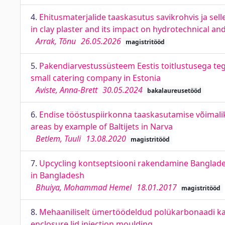
4.
Ehitusmaterjalide taaskasutus savikrohvis ja sell
in clay plaster and its impact on hydrotechnical an
Arrak, Tõnu
26.05.2026
magistritööd
5.
Pakendiarvestussüsteem Eestis toitlustusega teg
small catering company in Estonia
Aviste, Anna-Brett
30.05.2024
bakalaureusetööd
6.
Endise tööstuspiirkonna taaskasutamise võimalikku
areas by example of Baltijets in Narva
Betlem, Tuuli
13.08.2020
magistritööd
7.
Upcycling kontseptsiooni rakendamine Banglades
in Bangladesh
Bhuiya, Mohammad Hemel
18.01.2017
magistritööd
8.
Mehaaniliselt ümertöödeldud polükarbonaadi kas
enclosure lid injection moulding