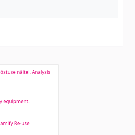
stuse näitel. Analysis
ry equipment.
Gamify Re-use