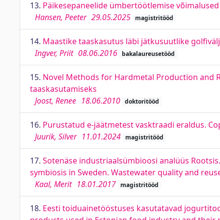
13.
Päikesepaneelide ümbertöötlemise võimalused Ee
Hansen, Peeter
29.05.2025
magistritööd
14.
Maastike taaskasutus läbi jätkusuutlike golfiv
Ingver, Priit
08.06.2016
bakalaureusetööd
15.
Novel Methods for Hardmetal Production and R
taaskasutamiseks
Joost, Renee
18.06.2010
doktoritööd
16.
Purustatud e‐jäätmetest vasktraadi eraldus. C
Juurik, Silver
11.01.2024
magistritööd
17.
Sotenäse industriaalsümbioosi analüüs Rootsis. 
symbiosis in Sweden. Wastewater quality and reuse
Kaal, Merit
18.01.2017
magistritööd
18.
Eesti toiduainetööstuses kasutatavad jogurtit