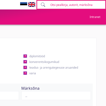
Intranet
diplomitööd
konverentsikogumikud
teadus- ja arengutegevuse aruanded
varia
Märksõna