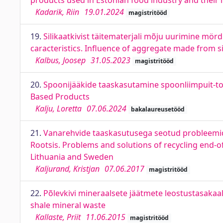
products used in Estonian food industry and their re
Kadarik, Riin
19.01.2024
magistritööd
19.
Silikaatkivist täitematerjali mõju uurimine mö
caracteristics. Influence of aggregate made from si
Kalbus, Joosep
31.05.2023
magistritööd
20.
Spoonijääkide taaskasutamine spoonliimpuit-too
Based Products
Kalju, Loretta
07.06.2024
bakalaureusetööd
21.
Vanarehvide taaskasutusega seotud probleemid j
Rootsis. Problems and solutions of recycling end-of-l
Lithuania and Sweden
Kaljurand, Kristjan
07.06.2017
magistritööd
22.
Põlevkivi mineraalsete jäätmete leostustasaka
shale mineral waste
Kallaste, Priit
11.06.2015
magistritööd