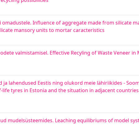
cycling possibilities
rdi omadustele. Influence of aggregate made from silicate m
licate mansory units to mortar caracteristics
dete valmistamisel. Effective Recyling of Waste Veneer in 
a lahendused Eestis ning olukord meie lähiriikides - Soome
ife tyres in Estonia and the situation in adjacent countries -
alud mudelsüsteemides. Leaching equilibriums of model sys