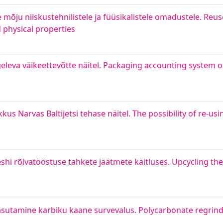
e mõju niiskustehnilistele ja füüsikalistele omadustele. Reus
d physical properties
eleva väikeettevõtte näitel. Packaging accounting system o
s Narvas Baltijetsi tehase näitel. The possibility of re-us
hi rõivatööstuse tahkete jäätmete käitluses. Upcycling th
utamine karbiku kaane survevalus. Polycarbonate regrind u