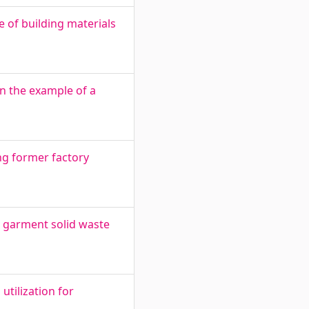
e of building materials
n the example of a
ing former factory
e garment solid waste
tilization for