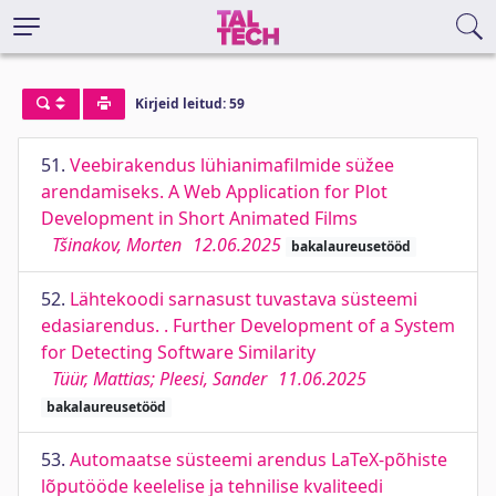
Kirjeid leitud: 59
51.
Veebirakendus lühianimafilmide süžee
arendamiseks. A Web Application for Plot
Development in Short Animated Films
Tšinakov, Morten
12.06.2025
bakalaureusetööd
52.
Lähtekoodi sarnasust tuvastava süsteemi
edasiarendus. . Further Development of a System
for Detecting Software Similarity
Tüür, Mattias; Pleesi, Sander
11.06.2025
bakalaureusetööd
53.
Automaatse süsteemi arendus LaTeX-põhiste
lõputööde keelelise ja tehnilise kvaliteedi