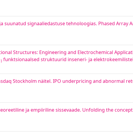
ja suunatud signaaliedastuse tehnoloogias. Phased Array 
ional Structures: Engineering and Electrochemical Applicat
funktsionaalsed struktuurid inseneri- ja elektrokeemilist
1)
 Nasdaq Stockholm näitel. IPO underpricing and abnormal r
eoreetiline ja empiiriline sissevaade. Unfolding the concep