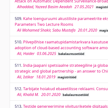
Attack on Automatic Dependent Surveillance-Bro
Alhaddad, Yazeed Basim Aeadah
27.05.2021
magistr
509.
Kahe loenguruumi akustiliste parameetrite ek
Parameters Two Lecture Rooms
Ali Mohamed Shakir, Sabu Mustafa
20.01.2020
magis
510.
Pilvepõhise raamatupidamistarkvara kasutusele
adoption of cloud-based accounting software amon
Ali, Haider
03.06.2025
bakalaureusetööd
511.
India-Jaapani spetsiaalne strateegiline ja glob
strategic and global partnership - an answer to Ch
Ali, Istikar
18.01.2019
magistritööd
512.
Tarbijate hoiakud ebaeetilisse reklaami. Cons
Ali, Khalid M.
20.01.2020
bakalaureusetööd
513.
Testide genereerimine viivitusriketele digitaa