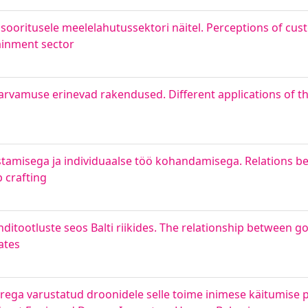
 sooritusele meelelahutussektori näitel. Perceptions of c
tainment sector
rvamuse erinevad rakendused. Different applications of th
tamisega ja individuaalse töö kohandamisega. Relations be
 crafting
renditootluste seos Balti riikides. The relationship between
ates
ega varustatud droonidele selle toime inimese käitumise p