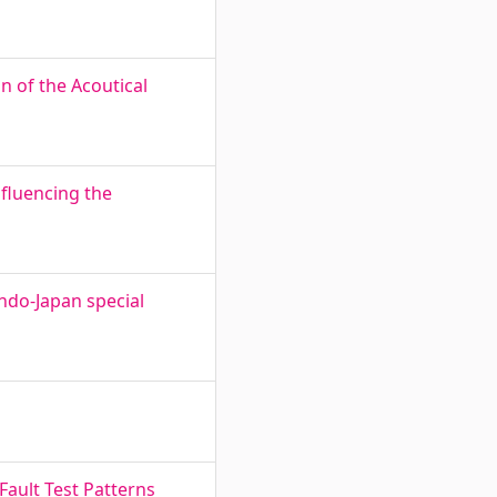
 of the Acoutical
nfluencing the
Indo-Japan special
Fault Test Patterns