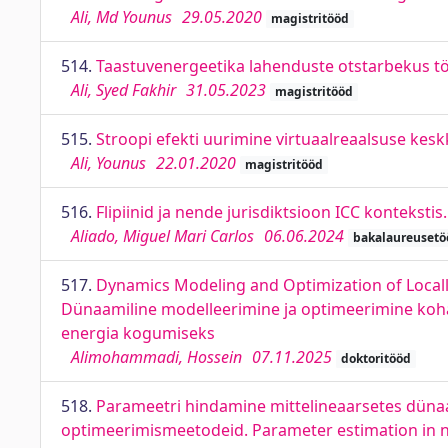
Ali, Md Younus
29.05.2020
magistritööd
514.
Taastuvenergeetika lahenduste otstarbekus töös
Ali, Syed Fakhir
31.05.2023
magistritööd
515.
Stroopi efekti uurimine virtuaalreaalsuse keskk
Ali, Younus
22.01.2020
magistritööd
516.
Flipiinid ja nende jurisdiktsioon ICC kontekstis
Aliado, Miguel Mari Carlos
06.06.2024
bakalaureusetö
517.
Dynamics Modeling and Optimization of Locall
Dünaamiline modelleerimine ja optimeerimine koha
energia kogumiseks
Alimohammadi, Hossein
07.11.2025
doktoritööd
518.
Parameetri hindamine mittelineaarsetes düna
optimeerimismeetodeid. Parameter estimation in 