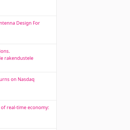
Antenna Design For
ions.
ele rakendustele
eturns on Nasdaq
t of real-time economy: