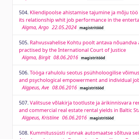
504.
Kliendipoolse ahistamise tajumine ja mõju töö
its relationship whit job performance in the enter
Algma, Argo
22.05.2024
magistritööd
505.
Rahvusvahelise Kohtu poolt antava nõuandva a
practised by the International Court of Justice
Algma, Birgit
08.06.2016
magistritööd
506.
Tööga rahulolu seotus psühholoogilise võimus
and psychological empowerment and individual job
Algpeus, Ave
08.06.2016
magistritööd
507.
Valitsuse võlakirja tootluste ja ärikinnisvara 
and commercial real estate rental yields in Baltic St
Algpeus, Kristiine
06.06.2016
magistritööd
508.
Kummitussüsti rünnak automaatse sõltuva seir