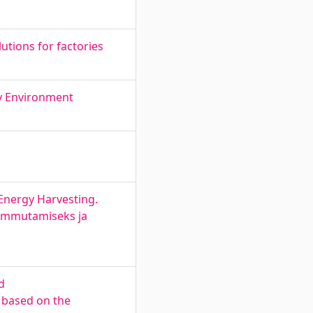
utions for factories
ity Environment
Energy Harvesting.
summutamiseks ja
d
 based on the