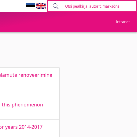
Intranet
elamute renoveerimine
ng this phenomenon
or years 2014-2017