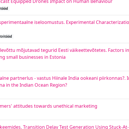
adcast Equipped Drones Impact on Human Behaviour
itööd
sperimentaalne iseloomustus. Experimental Characterization
tritööd
võttu mõjutavad tegurid Eesti väikeettevõtetes. Factors i
g small businesses in Estonia
aalne partnerlus - vastus Hiinale India ookeani piirkonnas?. 
ina in the Indian Ocean Region?
umers' attitudes towards unethical marketing
lskeemides. Transition Delay Test Generation Using Stuck-At-