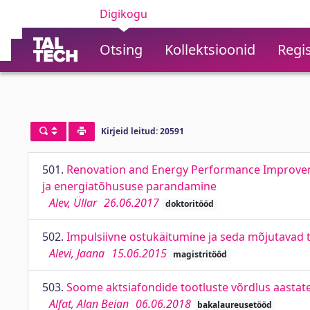
Digikogu
Otsing
Kollektsioonid
Regis
Kirjeid leitud: 20591
501.
Renovation and Energy Performance Improvem
ja energiatõhususe parandamine
Alev, Üllar
26.06.2017
doktoritööd
502.
Impulsiivne ostukäitumine ja seda mõjutavad 
Alevi, Jaana
15.06.2015
magistritööd
503.
Soome aktsiafondide tootluste võrdlus aastat
Alfat, Alan Beian
06.06.2018
bakalaureusetööd