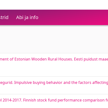
trid
Abi ja info
ent of Estonian Wooden Rural Houses. Eesti puidust maa
tegurid. Impulsive buying behavior and the factors affecti
el 2014-2017. Finnish stock fund performance comparison f