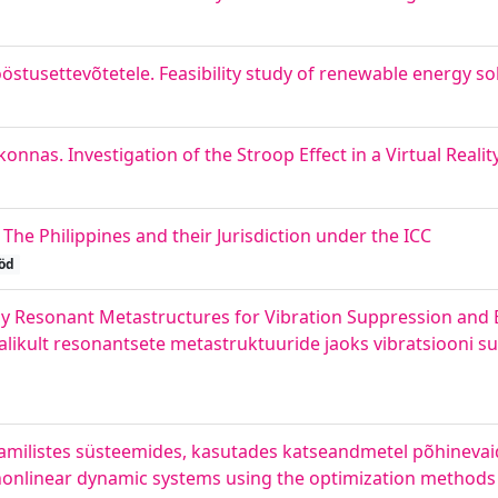
tusettevõtetele. Feasibility study of renewable energy sol
onnas. Investigation of the Stroop Effect in a Virtual Real
. The Philippines and their Jurisdiction under the ICC
öd
y Resonant Metastructures for Vibration Suppression and 
likult resonantsete metastruktuuride jaoks vibratsiooni 
amilistes süsteemides, kasutades katseandmetel põhinevai
nonlinear dynamic systems using the optimization methods