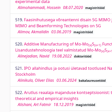
experimental data
Alimohammadi, Hossein
08.07.2020
magistritööd
519.
Faasinihutusega võreantenni disain 5G MIMO 
MIMO and Beamforming Technologies on 5G
Alimov, Akmalidin
03.06.2019
magistritööd
520.
Additive Manufacturing of Mo-Mo
S
Funct
(x)
(x+1)
Lisandustehnoloogia teel valmistatud
Mo-Mo
S
(x)
(x+
Alinejadian, Navid
19.08.2022
doktoritööd
521.
IPO allahindlus ja ootusi ületavad tootlused
Stockholm
Alinikula, Oliver Elias
03.06.2024
bakalaureusetööd
522.
Arutlus reaalaja majanduse kontseptsioonist: t
theoretical and empirical insights
Alishani, Art Fatmir
18.12.2019
magistritööd