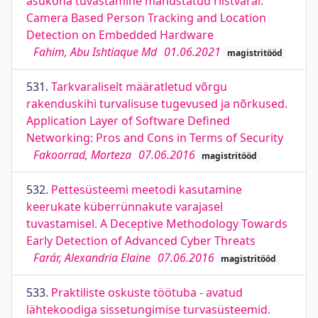
asukoha tuvastamine manustatud riistvaral.
Camera Based Person Tracking and Location
Detection on Embedded Hardware
Fahim, Abu Ishtiaque Md
01.06.2021
magistritööd
531.
Tarkvaraliselt määratletud võrgu
rakenduskihi turvalisuse tugevused ja nõrkused.
Application Layer of Software Defined
Networking: Pros and Cons in Terms of Security
Fakoorrad, Morteza
07.06.2016
magistritööd
532.
Pettesüsteemi meetodi kasutamine
keerukate küberrünnakute varajasel
tuvastamisel. A Deceptive Methodology Towards
Early Detection of Advanced Cyber Threats
Farár, Alexandria Elaine
07.06.2016
magistritööd
533.
Praktiliste oskuste töötuba - avatud
lähtekoodiga sissetungimise turvasüsteemid.