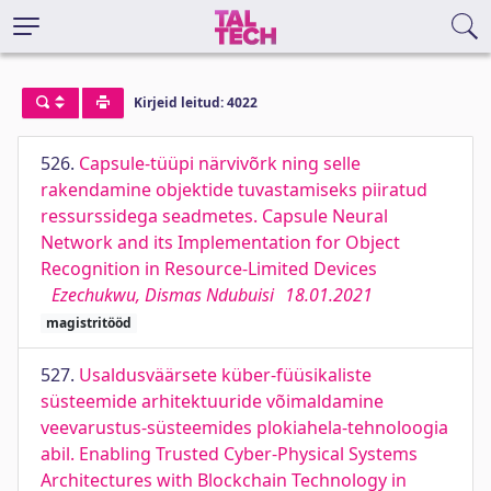
Kirjeid leitud: 4022
526.
Capsule-tüüpi närvivõrk ning selle
rakendamine objektide tuvastamiseks piiratud
ressurssidega seadmetes. Capsule Neural
Network and its Implementation for Object
Recognition in Resource-Limited Devices
Ezechukwu, Dismas Ndubuisi
18.01.2021
magistritööd
527.
Usaldusväärsete küber-füüsikaliste
süsteemide arhitektuuride võimaldamine
veevarustus-süsteemides plokiahela-tehnoloogia
abil. Enabling Trusted Cyber-Physical Systems
Architectures with Blockchain Technology in