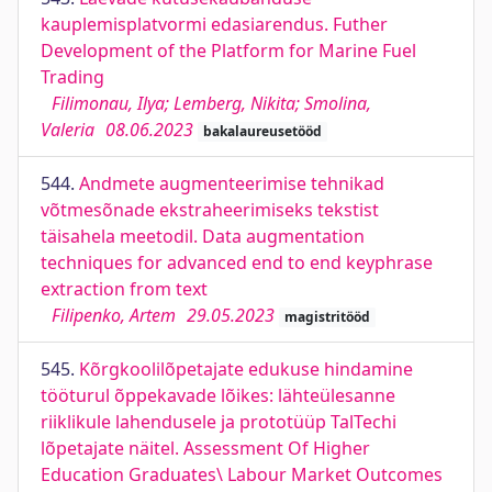
kauplemisplatvormi edasiarendus. Futher
Development of the Platform for Marine Fuel
Trading
Filimonau, Ilya; Lemberg, Nikita; Smolina,
Valeria
08.06.2023
bakalaureusetööd
544.
Andmete augmenteerimise tehnikad
võtmesõnade ekstraheerimiseks tekstist
täisahela meetodil. Data augmentation
techniques for advanced end to end keyphrase
extraction from text
Filipenko, Artem
29.05.2023
magistritööd
545.
Kõrgkoolilõpetajate edukuse hindamine
tööturul õppekavade lõikes: lähteülesanne
riiklikule lahendusele ja prototüüp TalTechi
lõpetajate näitel. Assessment Of Higher
Education Graduates\ Labour Market Outcomes