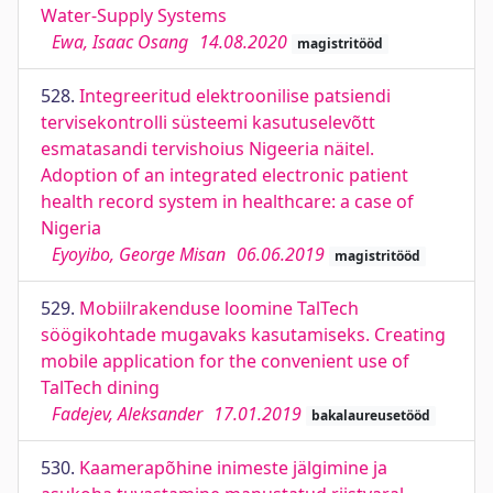
Water-Supply Systems
Ewa, Isaac Osang
14.08.2020
magistritööd
528.
Integreeritud elektroonilise patsiendi
tervisekontrolli süsteemi kasutuselevõtt
esmatasandi tervishoius Nigeeria näitel.
Adoption of an integrated electronic patient
health record system in healthcare: a case of
Nigeria
Eyoyibo, George Misan
06.06.2019
magistritööd
529.
Mobiilrakenduse loomine TalTech
söögikohtade mugavaks kasutamiseks. Creating
mobile application for the convenient use of
TalTech dining
Fadejev, Aleksander
17.01.2019
bakalaureusetööd
530.
Kaamerapõhine inimeste jälgimine ja