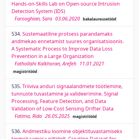
Hands-on-Skills Lab on Open-source Intrusion
Detection System (IDS)
Farooghian, Sara
03.06.2020
bakalaureusetööd
534.
Süstemaatiline protsess parandamaks
andmekao ennetamist suures organisatsioonis.
A Systematic Process to Improve Data Loss
Prevention in a Large Organization
Fathollahi Kalkhoran, Arefeh
11.01.2021
magistritööd
535.
Triiviva anduri signaalandmete töötlemine,
tunnuste tuvastamine ja valideerimine. Signal
Processing, Feature Detection, and Data
Validation of Low-Cost Sensing Drifter Data
Fatima, Rida
26.05.2025
magistritööd
536.
Andmestiku loomine objektituvastamiseks
termokaamera piltidelt. Creating Dataset for