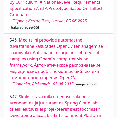
By Curriculum: A National-Level Requirements
Specification And A Prototype Based On Taltech
Graduates
Filippov, Kerttu; Ilves, Ursula
05.06.2025
bakalaureusetööd
546.
Meditsiini proovide automaatne
tuvastamine kasutades OpenCV tehisnägemise
raamistiku. Automatic recognition of medical
samples using OpenCV computer vision
framework. Автоматическое распознавание
медицинских проб с помощью библиотеки
компьютерного зрения OpenCV
Filonenko, Aleksandr
03.06.2015
magistritööd
547.
Skaleeritava mikroteenuse rakenduse
arendamine ja juurutamine Spring Cloudi abil:
täielik elutsükkel projekteerimisest tootmiseni.
Developing a Scalable Entertainment Platform