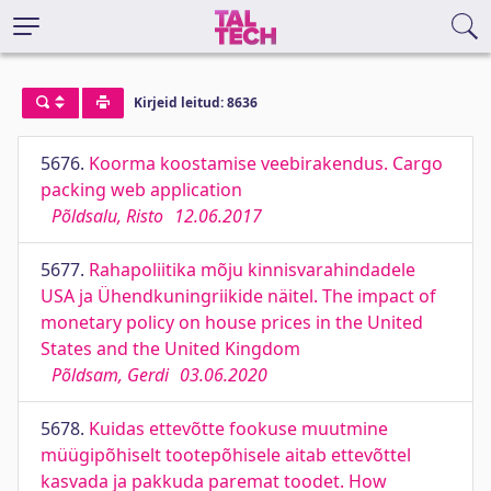
Kirjeid leitud: 8636
5676.
Koorma koostamise veebirakendus. Cargo
packing web application
Põldsalu, Risto
12.06.2017
5677.
Rahapoliitika mõju kinnisvarahindadele
USA ja Ühendkuningriikide näitel. The impact of
monetary policy on house prices in the United
States and the United Kingdom
Põldsam, Gerdi
03.06.2020
5678.
Kuidas ettevõtte fookuse muutmine
müügipõhiselt tootepõhisele aitab ettevõttel
kasvada ja pakkuda paremat toodet. How