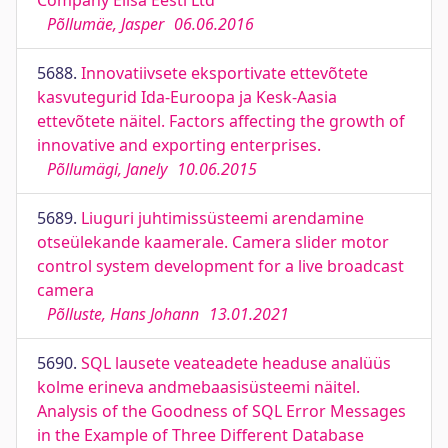
Company Elisa Eesti Ltd
Põllumäe, Jasper
06.06.2016
5688.
Innovatiivsete eksportivate ettevõtete
kasvutegurid Ida-Euroopa ja Kesk-Aasia
ettevõtete näitel. Factors affecting the growth of
innovative and exporting enterprises.
Põllumägi, Janely
10.06.2015
5689.
Liuguri juhtimissüsteemi arendamine
otseülekande kaamerale. Camera slider motor
control system development for a live broadcast
camera
Põlluste, Hans Johann
13.01.2021
5690.
SQL lausete veateadete headuse analüüs
kolme erineva andmebaasisüsteemi näitel.
Analysis of the Goodness of SQL Error Messages
in the Example of Three Different Database