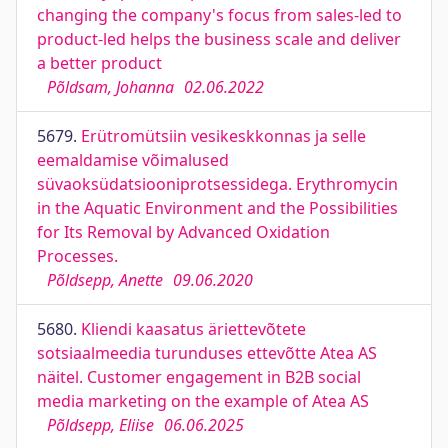
changing the company's focus from sales-led to
product-led helps the business scale and deliver
a better product
Põldsam, Johanna
02.06.2022
5679.
Erütromütsiin vesikeskkonnas ja selle
eemaldamise võimalused
süvaoksüdatsiooniprotsessidega. Erythromycin
in the Aquatic Environment and the Possibilities
for Its Removal by Advanced Oxidation
Processes.
Põldsepp, Anette
09.06.2020
5680.
Kliendi kaasatus äriettevõtete
sotsiaalmeedia turunduses ettevõtte Atea AS
näitel. Customer engagement in B2B social
media marketing on the example of Atea AS
Põldsepp, Eliise
06.06.2025