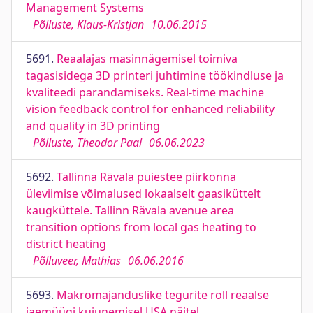
Management Systems
Põlluste, Klaus-Kristjan
10.06.2015
5691.
Reaalajas masinnägemisel toimiva
tagasisidega 3D printeri juhtimine töökindluse ja
kvaliteedi parandamiseks. Real-time machine
vision feedback control for enhanced reliability
and quality in 3D printing
Põlluste, Theodor Paal
06.06.2023
5692.
Tallinna Rävala puiestee piirkonna
üleviimise võimalused lokaalselt gaasiküttelt
kaugküttele. Tallinn Rävala avenue area
transition options from local gas heating to
district heating
Põlluveer, Mathias
06.06.2016
5693.
Makromajanduslike tegurite roll reaalse
jaemüügi kujunemisel USA näitel.