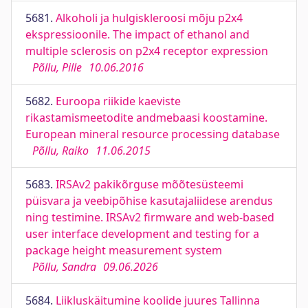
5681.
Alkoholi ja hulgiskleroosi mõju p2x4
ekspressioonile. The impact of ethanol and
multiple sclerosis on p2x4 receptor expression
Põllu, Pille
10.06.2016
5682.
Euroopa riikide kaeviste
rikastamismeetodite andmebaasi koostamine.
European mineral resource processing database
Põllu, Raiko
11.06.2015
5683.
IRSAv2 pakikõrguse mõõtesüsteemi
püisvara ja veebipõhise kasutajaliidese arendus
ning testimine. IRSAv2 firmware and web-based
user interface development and testing for a
package height measurement system
Põllu, Sandra
09.06.2026
5684.
Liikluskäitumine koolide juures Tallinna