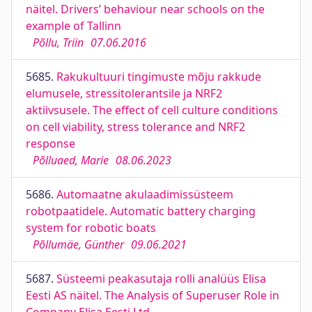
näitel. Drivers’ behaviour near schools on the
example of Tallinn
Põllu, Triin
07.06.2016
5685.
Rakukultuuri tingimuste mõju rakkude
elumusele, stressitolerantsile ja NRF2
aktiivsusele. The effect of cell culture conditions
on cell viability, stress tolerance and NRF2
response
Põlluaed, Marie
08.06.2023
5686.
Automaatne akulaadimissüsteem
robotpaatidele. Automatic battery charging
system for robotic boats
Põllumäe, Günther
09.06.2021
5687.
Süsteemi peakasutaja rolli analüüs Elisa
Eesti AS näitel. The Analysis of Superuser Role in