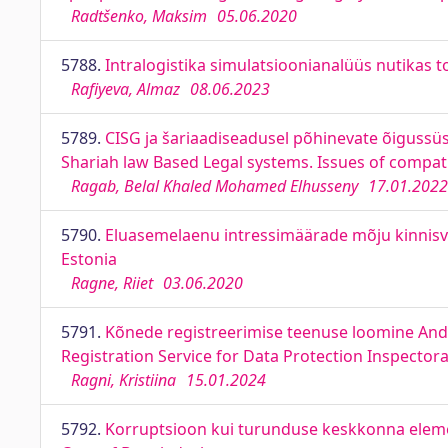
Radtšenko, Maksim
05.06.2020
5788.
Intralogistika simulatsioonianalüüs nutikas t
Rafiyeva, Almaz
08.06.2023
5789.
CISG ja šariaadiseadusel põhinevate õigussü
Shariah law Based Legal systems. Issues of compat
Ragab, Belal Khaled Mohamed Elhusseny
17.01.2022
5790.
Eluasemelaenu intressimäärade mõju kinnisvara
Estonia
Ragne, Riiet
03.06.2020
5791.
Kõnede registreerimise teenuse loomine Andme
Registration Service for Data Protection Inspector
Ragni, Kristiina
15.01.2024
5792.
Korruptsioon kui turunduse keskkonna elemen