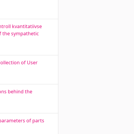
roll kvantitatiivse
f the sympathetic
ollection of User
sons behind the
 parameters of parts