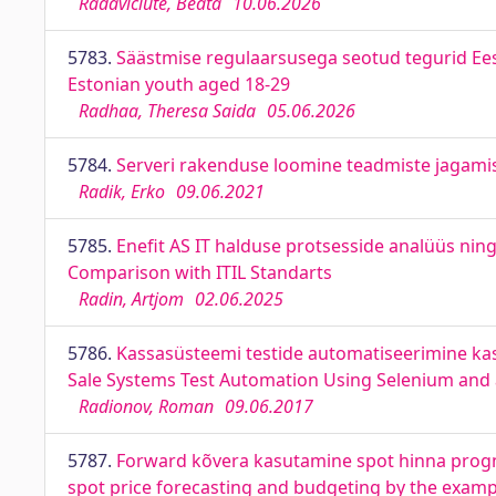
Radavičiūtė, Beata
10.06.2026
5783.
Säästmise regulaarsusega seotud tegurid Ees
Estonian youth aged 18-29
Radhaa, Theresa Saida
05.06.2026
5784.
Serveri rakenduse loomine teadmiste jagamis
Radik, Erko
09.06.2021
5785.
Enefit AS IT halduse protsesside analüüs ning
Comparison with ITIL Standarts
Radin, Artjom
02.06.2025
5786.
Kassasüsteemi testide automatiseerimine kas
Sale Systems Test Automation Using Selenium and a
Radionov, Roman
09.06.2017
5787.
Forward kõvera kasutamine spot hinna progno
spot price forecasting and budgeting by the exampl