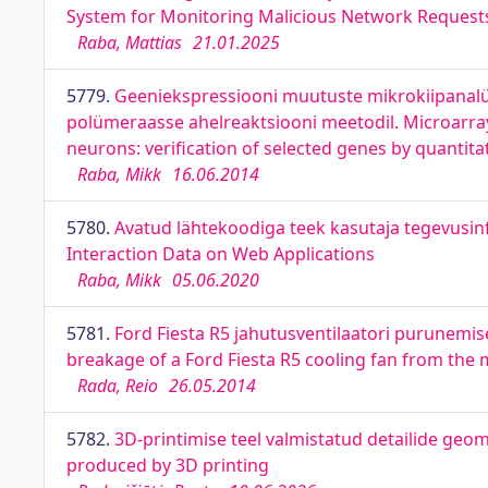
System for Monitoring Malicious Network Request
Raba, Mattias
21.01.2025
5779.
Geeniekspressiooni muutuste mikrokiipanalüüs
polümeraasse ahelreaktsiooni meetodil. Microarra
neurons: verification of selected genes by quantit
Raba, Mikk
16.06.2014
5780.
Avatud lähtekoodiga teek kasutaja tegevusin
Interaction Data on Web Applications
Raba, Mikk
05.06.2020
5781.
Ford Fiesta R5 jahutusventilaatori purunemis
breakage of a Ford Fiesta R5 cooling fan from the 
Rada, Reio
26.05.2014
5782.
3D-printimise teel valmistatud detailide geom
produced by 3D printing