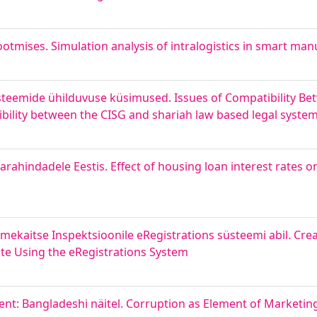
ootmises. Simulation analysis of intralogistics in smart ma
steemide ühilduvuse küsimused. Issues of Compatibility Be
ibility between the CISG and shariah law based legal syste
hindadele Eestis. Effect of housing loan interest rates on 
kaitse Inspektsioonile eRegistrations süsteemi abil. Creat
ate Using the eRegistrations System
t: Bangladeshi näitel. Corruption as Element of Marketin