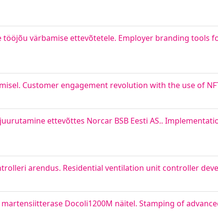
 tööjõu värbamise ettevõtetele. Employer branding tools 
misel. Customer engagement revolution with the use of NF
juurutamine ettevõttes Norcar BSB Eesti AS.. Implementati
rolleri arendus. Residential ventilation unit controller de
 martensiitterase Docoli1200M näitel. Stamping of advanced