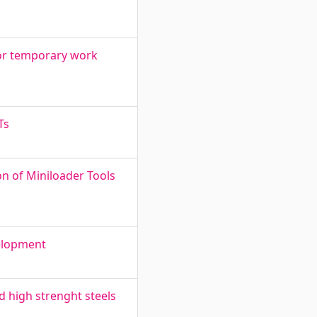
for temporary work
Ts
on of Miniloader Tools
velopment
 high strenght steels