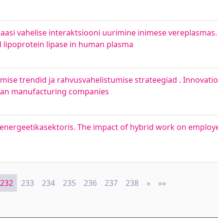
ipaasi vahelise interaktsiooni uurimine inimese vereplasmas.
d lipoprotein lipase in human plasma
amise trendid ja rahvusvahelistumise strateegiad . Innovat
onian manufacturing companies
 energeetikasektoris. The impact of hybrid work on employ
232
233
234
235
236
237
238
»
Next
»»
Last