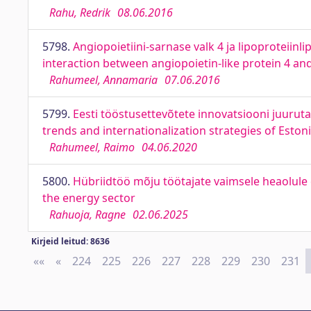
Rahu, Redrik
08.06.2016
5798.
Angiopoietiini-sarnase valk 4 ja lipoproteiinl
interaction between angiopoietin-like protein 4 an
Rahumeel, Annamaria
07.06.2016
5799.
Eesti tööstusettevõtete innovatsiooni juurut
trends and internationalization strategies of Est
Rahumeel, Raimo
04.06.2020
5800.
Hübriidtöö mõju töötajate vaimsele heaolule
the energy sector
Rahuoja, Ragne
02.06.2025
Kirjeid leitud: 8636
««
First
«
Previous
224
225
226
227
228
229
230
231