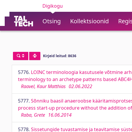
Digikogu
Otsing
Kollektsioonid
Regis
Kirjeid leitud: 8636
5776.
LOINC terminoloogia kasutusele võtmine arh
terminology to an archetype patterns based ABC
Raavel, Kaur Matthias
02.06.2022
5777.
Sõnniku baasil anaeroobse kääritamisprotsess
process start-up procedure without the addition of
Raba, Grete
16.06.2014
5778.
Sissetungide tuvastamise ja teavitamise süst