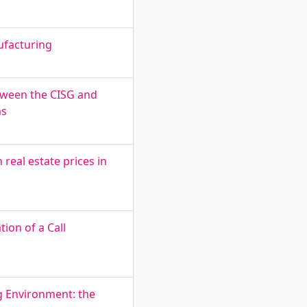
nufacturing
tween the CISG and
ms
real estate prices in
ion of a Call
g Environment: the