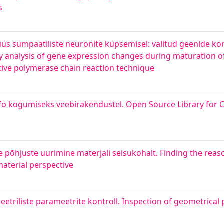
s
 sümpaatiliste neuronite küpsemisel: valitud geenide kont
y analysis of gene expression changes during maturation o
ative polymerase chain reaction technique
fo kogumiseks veebirakendustel. Open Source Library for C
e põhjuste uurimine materjali seisukohalt. Finding the rea
material perspective
eetriliste parameetrite kontroll. Inspection of geometrical