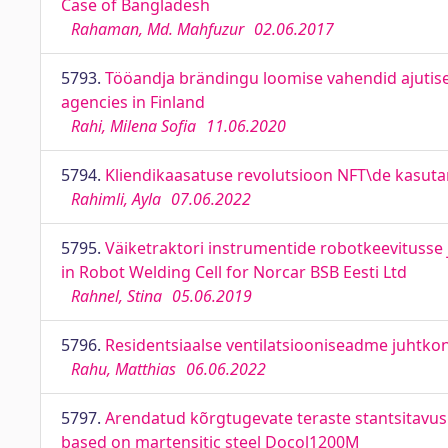
Case of Bangladesh
Rahaman, Md. Mahfuzur
02.06.2017
5793.
Tööandja brändingu loomise vahendid ajutise
agencies in Finland
Rahi, Milena Sofia
11.06.2020
5794.
Kliendikaasatuse revolutsioon NFT\de kasuta
Rahimli, Ayla
07.06.2022
5795.
Väiketraktori instrumentide robotkeevitusse 
in Robot Welding Cell for Norcar BSB Eesti Ltd
Rahnel, Stina
05.06.2019
5796.
Residentsiaalse ventilatsiooniseadme juhtkont
Rahu, Matthias
06.06.2022
5797.
Arendatud kõrgtugevate teraste stantsitavus
based on martensitic steel Docol1200M