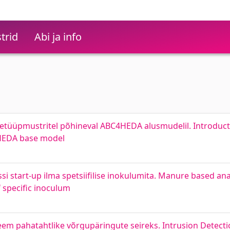
trid
Abi ja info
etüüpmustritel põhineval ABC4HEDA alusmudelil. Introduct
4HEDA base model
i start-up ilma spetsiifilise inokulumita. Manure based an
 specific inoculum
eem pahatahtlike võrgupäringute seireks. Intrusion Detecti