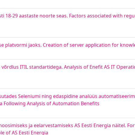
ti 18-29 aastaste noorte seas. Factors associated with reg
e platvormi jaoks. Creation of server application for know
 võrdlus ITIL standartidega. Analysis of Enefit AS IT Opera
utades Seleniumi ning edaspidine analüüs automatiseerimi
 Following Analysis of Automation Benefits
osimiseks ja eelarvestamiseks AS Eesti Energia näitel. Fo
e of AS Eesti Energia