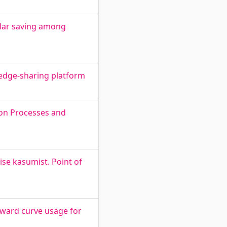
ular saving among
ledge-sharing platform
tion Processes and
se kasumist. Point of
rward curve usage for