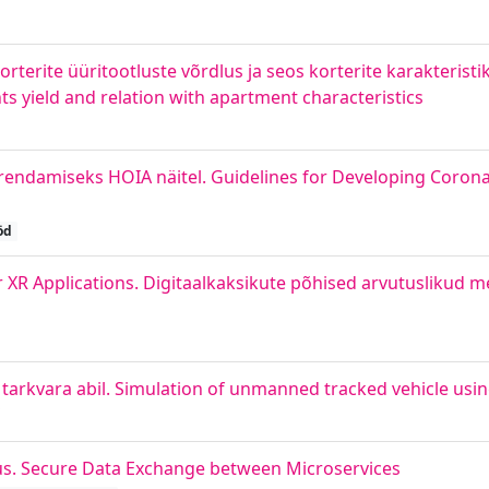
te korterite üüritootluste võrdlus ja seos korterite karakteri
ts yield and relation with apartment characteristics
rendamiseks HOIA näitel. Guidelines for Developing Corona
öd
 XR Applications. Digitaalkaksikute põhised arvutuslikud 
tarkvara abil. Simulation of unmanned tracked vehicle us
s. Secure Data Exchange between Microservices