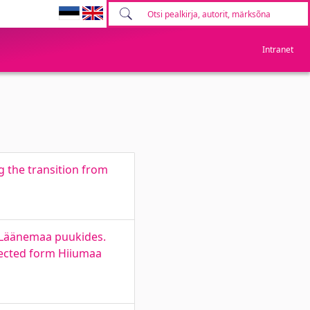
Intranet
g the transition from
ja Läänemaa puukides.
llected form Hiiumaa