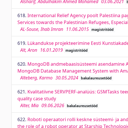
Alsharif, Abdulhakim Ahmed Mohamed
03.06.2021
618.
International Relief Agency poolt Palestiina p
Services towards the Palestinian Refugees, Especial
AL-Souse, Ihab Imran
11.06.2015
magistritööd
619.
Lükandukse projekteerimine Eesti Kunstiakade
Alt, Aron
16.01.2019
magistritööd
620.
MongoDB andmebaasisüsteemi asendamine Amaz
MongoDB Database Management System with Amazo
Alteberg, Karmo
30.05.2024
bakalaureusetööd
621.
Kvalitatiivne SERVPERF-analüüs: GSMTasks teen
quality case study
Alter, Mia
09.06.2026
bakalaureusetööd
622.
Roboti operaatori rolli keskne süsteemi- ja a
the role of a robot operator at Starship Technologi