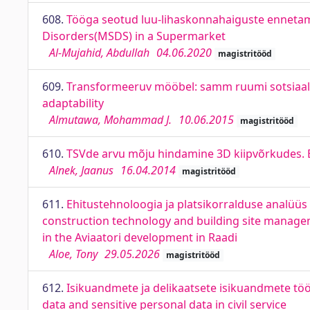
608.
Tööga seotud luu-lihaskonnahaiguste ennetami
Disorders(MSDS) in a Supermarket
Al-Mujahid, Abdullah
04.06.2020
magistritööd
609.
Transformeeruv mööbel: samm ruumi sotsiaals
adaptability
Almutawa, Mohammad J.
10.06.2015
magistritööd
610.
TSVde arvu mõju hindamine 3D kiipvõrkudes. E
Alnek, Jaanus
16.04.2014
magistritööd
611.
Ehitustehnoloogia ja platsikorralduse analüüs R
construction technology and building site managem
in the Aviaatori development in Raadi
Aloe, Tony
29.05.2026
magistritööd
612.
Isikuandmete ja delikaatsete isikuandmete tööt
data and sensitive personal data in civil service