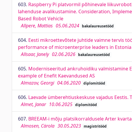
603.
Raspberry Pi platvormil põhinevale liikuvrobot
lahenduse avalikustamine. Consideration, Implement
Based Robot Vehicle
Allpere, Mattias
05.06.2024
bakalaureusetööd
604.
Eesti mikroettevõtete juhtide vaimne tervis tö
performance of microenterprise leaders in Estonia
Allsaar, Janely
02.06.2026
bakalaureusetööd
605.
Moderniseeritud ankruhoidiku valmistamine En
example of Enefit Kaevandused AS
Almazov, Georgi
04.06.2020
diplomitööd
606.
Laevade ümberehtiuskeskuse vajadus Eestis. The
Almet, Janar
10.06.2025
diplomitööd
607.
BREEAM-i mõju platsikorraldusele Arter kvarta
Almosen, Cärola
30.05.2023
magistritööd