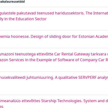
bakalaureusetööd
agulastele pakutavad teenused haridussektoris. The Internat
ly in the Education Sector
emia hoonesse. Design of sliding door for Estonian Acade
oni teenustega ettevõtte Car Rental Gateway tarkvara nä
n Services in the Example of Software of Company Car R
usekvaliteedi juhtumiuuring. A qualitative SERVPERF analy
ndmeanalüüs ettevõttes Starship Technologies. System and d
es