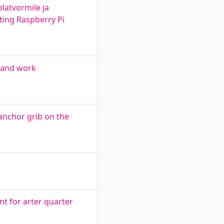
latvormile ja
ting Raspberry Pi
h and work
anchor grib on the
t for arter quarter