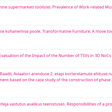
ne supermarketi töölistel. Prevalence of Work-related Mus
e kohanemise poole. Transformative Furniture: A move tow
valuation of the Impact of the Number of TSVs in 3D NoCs
aadil, Aviaatori arenduse 2. etapi korterelamute ehituse näi
ent based on the case study of the construction of phase
leja vastutus avalikus teenistuses. Responsibilities of a pr