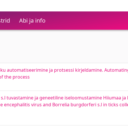
trid
Abi ja info
eku automatiseerimine ja protsessi kirjeldamine. Automatin
of the process
ri s.l tuvastamine ja geneetiline iseloomustamine Hiiumaa 
 encephalitis virus and Borrelia burgdorferi s.l in ticks co