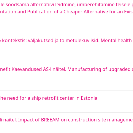
ile soodsama alternatiivi leidmine, ümberehitamine teisele p
ation and Publication of a Cheaper Alternative for an Exis
ö kontekstis: väljakutsed ja toimetulekuviisid. Mental healt
efit Kaevandused AS-i näitel. Manufacturing of upgraded 
 need for a ship retrofit center in Estonia
li näitel. Impact of BREEAM on construction site managemen