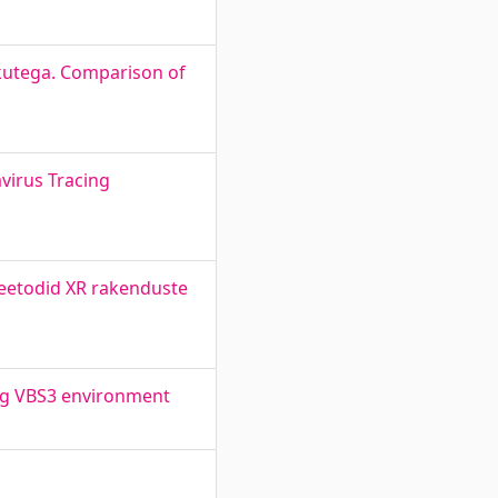
stikutega. Comparison of
virus Tracing
meetodid XR rakenduste
ing VBS3 environment