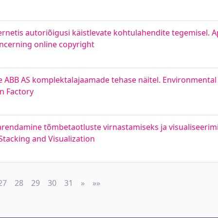
rnetis autoriõigusi käistlevate kohtulahendite tegemisel. A
oncerning online copyright
 ABB AS komplektalajaamade tehase näitel. Environmenta
n Factory
arendamine tõmbetaotluste virnastamiseks ja visualiseerim
Stacking and Visualization
27
28
29
30
31
»
Next
»»
Last