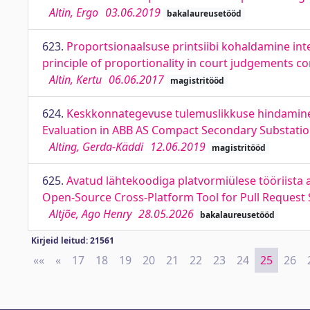
Altin, Ergo
03.06.2019
bakalaureusetööd
623.
Proportsionaalsuse printsiibi kohaldamine inte
principle of proportionality in court judgements c
Altin, Kertu
06.06.2017
magistritööd
624.
Keskkonnategevuse tulemuslikkuse hindamine
Evaluation in ABB AS Compact Secondary Substatio
Alting, Gerda-Käddi
12.06.2019
magistritööd
625.
Avatud lähtekoodiga platvormiülese tööriista 
Open-Source Cross-Platform Tool for Pull Request 
Altjõe, Ago Henry
28.05.2026
bakalaureusetööd
Kirjeid leitud: 21561
««
First
«
Previous
17
18
19
20
21
22
23
24
25
26