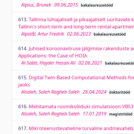
Alpius, Bronek
09.06.2015
bakalaureusetööd
613.
Tallinna lühiajaliselt ja pikaajaliselt üüritava
Tallinn's short-term and long-term rental apartmen
Alpstål, Artur Fredrik
02.06.2023
bakalaureusetööd
614.
Juhised koroonaviiruse jälgimise rakenduste a
Applications: the Case of HOIA
Al-Sabti, Hayder Hasan Ali
02.06.2021
bakalaureusetö
615.
Digital Twin Based Computational Methods for
jaoks
Alsaleh, Saleh Ragheb Saleh
26.04.2024
doktoritööd
616.
Mehitamata roomiksõiduki simulatsioon VBS3 
Alsaleh, Saleh Ragheb Saleh
17.01.2019
magistritööd
617.
Mikroteenustevaheline turvaline andmevahetu