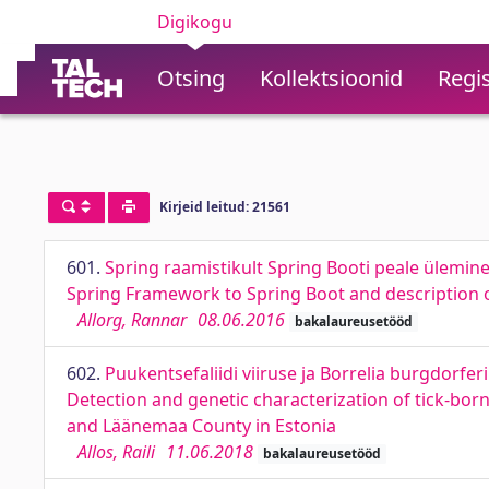
Digikogu
Otsing
Kollektsioonid
Regis
Kirjeid leitud: 21561
601.
Spring raamistikult Spring Booti peale ülemin
Spring Framework to Spring Boot and description 
Allorg, Rannar
08.06.2016
bakalaureusetööd
602.
Puukentsefaliidi viiruse ja Borrelia burgdorfe
Detection and genetic characterization of tick-borne
and Läänemaa County in Estonia
Allos, Raili
11.06.2018
bakalaureusetööd