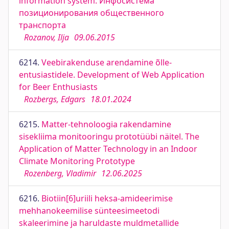
information system. Инфосистема
позиционирования общественного
транспорта
Rozanov, Ilja
09.06.2015
6214.
Veebirakenduse arendamine õlle-
entusiastidele. Development of Web Application
for Beer Enthusiasts
Rozbergs, Edgars
18.01.2024
6215.
Matter-tehnoloogia rakendamine
sisekliima monitooringu prototüübi näitel. The
Application of Matter Technology in an Indoor
Climate Monitoring Prototype
Rozenberg, Vladimir
12.06.2025
6216.
Biotiin[6]uriili heksa-amideerimise
mehhanokeemilise sünteesimeetodi
skaleerimine ja haruldaste muldmetallide