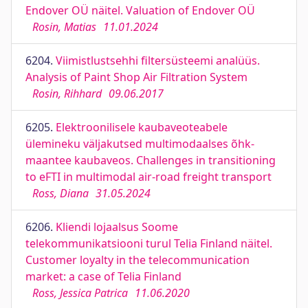
Endover OÜ näitel. Valuation of Endover OÜ
Rosin, Matias
11.01.2024
6204.
Viimistlustsehhi filtersüsteemi analüüs.
Analysis of Paint Shop Air Filtration System
Rosin, Rihhard
09.06.2017
6205.
Elektroonilisele kaubaveoteabele
ülemineku väljakutsed multimodaalses õhk-
maantee kaubaveos. Challenges in transitioning
to eFTI in multimodal air-road freight transport
Ross, Diana
31.05.2024
6206.
Kliendi lojaalsus Soome
telekommunikatsiooni turul Telia Finland näitel.
Customer loyalty in the telecommunication
market: a case of Telia Finland
Ross, Jessica Patrica
11.06.2020