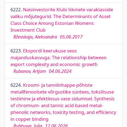
6222.
Naisinvestorite Klubi liikmete varaklasside
valiku mõjutegurid. The Determinants of Asset
Class Choice Among Estonian Womens
Investment Club
Rževskaja, Aleksandra
05.06.2017
6223.
Ekspordi keerukuse seos
majanduskasvuga. The relationship between
export complexity and economic growth
Rubanov, Artjom
04.06.2024
6224.
Kroomi- ja tanniinhappe-põhiste
metallfenoolsete võrgustike süntees, toksilisuse
testimine ja efektiivsus vase sidumisel. Synthesis
of chromium- and tannic acid-based metal-
phenolic networks, toxicity testing, and efficiency
in copper binding
Rubtsova, Julia
12.06.2026