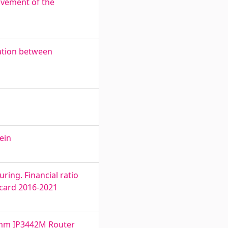
ovement of the
ation between
ein
ing. Financial ratio
rcard 2016-2021
comm IP3442M Router