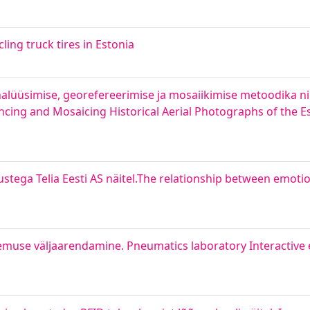
ing truck tires in Estonia
nalüüsimise, georefereerimise ja mosaiikimise metoodika n
cing and Mosaicing Historical Aerial Photographs of the E
stega Telia Eesti AS näitel.The relationship between emotio
emuse väljaarendamine. Pneumatics laboratory Interactive 