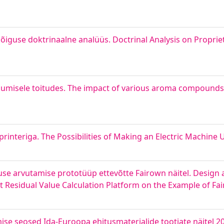
õiguse doktrinaalne analüüs. Doctrinal Analysis on Propriet
jumisele toitudes. The impact of various aroma compounds
interiga. The Possibilities of Making an Electric Machine 
e arvutamise prototüüp ettevõtte Fairown näitel. Design
 Residual Value Calculation Platform on the Example of Fa
mise seosed Ida-Euroopa ehitusmaterjalide tootjate näitel 2