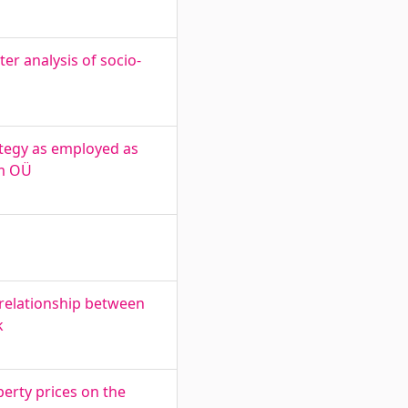
er analysis of socio-
tegy as employed as
m OÜ
 relationship between
k
perty prices on the