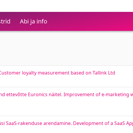
trid
Abi ja info
. Customer loyalty measurement based on Tallink Ltd
 ettevõtte Euronics näitel. Improvement of e-marketing 
üsi SaaS-rakenduse arendamine. Development of a SaaS Appl