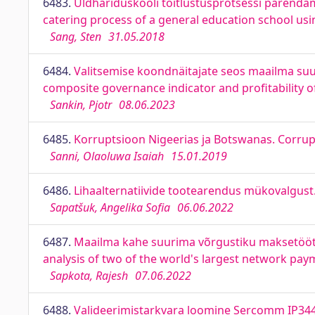
6483.
Üldhariduskooli toitlustusprotsessi parenda
catering process of a general education school us
Sang, Sten
31.05.2018
6484.
Valitsemise koondnäitajate seos maailma su
composite governance indicator and profitability of
Sankin, Pjotr
08.06.2023
6485.
Korruptsioon Nigeerias ja Botswanas. Corrup
Sanni, Olaoluwa Isaiah
15.01.2019
6486.
Lihaalternatiivide tootearendus mükovalgust
Sapatšuk, Angelika Sofia
06.06.2022
6487.
Maailma kahe suurima võrgustiku maksetöötle
analysis of two of the world's largest network pa
Sapkota, Rajesh
07.06.2022
6488.
Valideerimistarkvara loomine Sercomm IP344