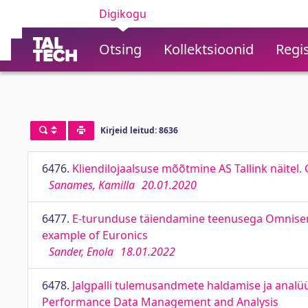
Digikogu
Otsing
Kollektsioonid
Regis
Kirjeid leitud: 8636
6476.
Kliendilojaalsuse mõõtmine AS Tallink näitel
Sanames, Kamilla
20.01.2020
6477.
E-turunduse täiendamine teenusega Omnisend
example of Euronics
Sander, Enola
18.01.2022
6478.
Jalgpalli tulemusandmete haldamise ja analü
Performance Data Management and Analysis