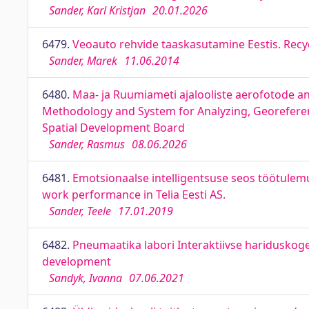
Sander, Karl Kristjan
20.01.2026
6479.
Veoauto rehvide taaskasutamine Eestis. Recycl
Sander, Marek
11.06.2014
6480.
Maa- ja Ruumiameti ajalooliste aerofotode a
Methodology and System for Analyzing, Georeferen
Spatial Development Board
Sander, Rasmus
08.06.2026
6481.
Emotsionaalse intelligentsuse seos töötulemu
work performance in Telia Eesti AS.
Sander, Teele
17.01.2019
6482.
Pneumaatika labori Interaktiivse hariduskog
development
Sandyk, Ivanna
07.06.2021