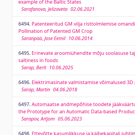
example of the Baltic States
Sarafanova, Jelizaveta
02.06.2021
6494.
Patenteeritud GM vilja risttolmlemise omandi
Pollination of Patented GM Crop
Saranpää, Jose Eemil
10.06.2014
6495.
Erinevate aroomiühendite mõju soolasuse ta
saltiness in foods
Sarap, Berit
10.06.2025
6496.
Elektrimasinate valmistamise võimalused 3D pr
Sarap, Martin
04.06.2018
6497.
Automaatse andmepõhise toodete jääkväärtus
the Prototype for an Automatic Data-based Product
Sarapov, Artjom
05.06.2023
6498.
Ettevõtte kasumlikkuse ja käibekapitali juhti