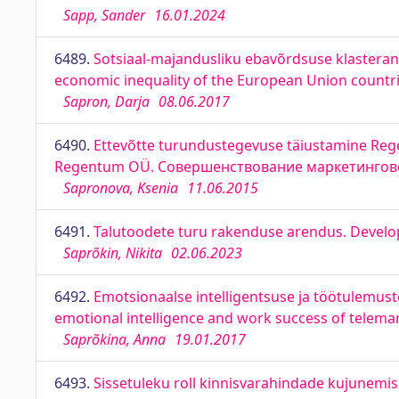
Sapp, Sander
16.01.2024
6489.
Sotsiaal-majandusliku ebavõrdsuse klasteranalü
economic inequality of the European Union countri
Sapron, Darja
08.06.2017
6490.
Ettevõtte turundustegevuse täiustamine Re
Regentum OÜ. Совершенствование маркетингов
Sapronova, Ksenia
11.06.2015
6491.
Talutoodete turu rakenduse arendus. Develo
Saprõkin, Nikita
02.06.2023
6492.
Emotsionaalse intelligentsuse ja töötulemust
emotional intelligence and work success of tele
Saprõkina, Anna
19.01.2017
6493.
Sissetuleku roll kinnisvarahindade kujunemisel