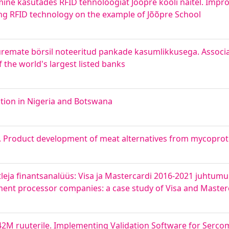
mine kasutades RFID tehnoloogiat Jõõpre kooli näitel. Impr
ing RFID technology on the example of Jõõpre School
uremate börsil noteeritud pankade kasumlikkusega. Associ
 the world's largest listed banks
tion in Nigeria and Botswana
. Product development of meat alternatives from mycoprot
ja finantsanalüüs: Visa ja Mastercardi 2016-2021 juhtumuur
yment processor companies: a case study of Visa and Maste
2M ruuterile. Implementing Validation Software for Ser