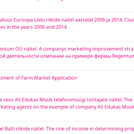
üs Euroopa Liidu riikide näitel aastatel 2006 ja 2014. Clust
es in the years 2006 and 2014
gentum OÜ näitel. A companys marketing improvement stra
ой деятельности компании на примере фирмы Regentu
pment of Farm Market Application
e seos AS Edukas Müük telefonimüügi töötajate näitel. The
marketing agents on the example of company AS Edukas Müü
 Balti riikide näitel. The role of income in determining pro