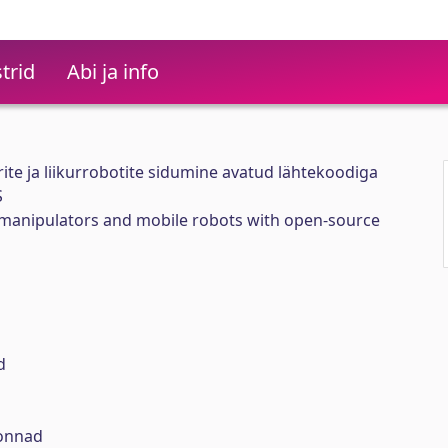
trid
Abi ja info
ite ja liikurrobotite sidumine avatud lähtekoodiga
S
l manipulators and mobile robots with open-source
d
onnad