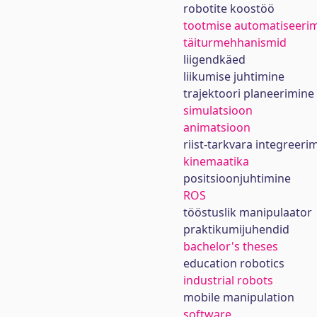
robotite koostöö
tootmise automatiseeri
täiturmehhanismid
liigendkäed
liikumise juhtimine
trajektoori planeerimine
simulatsioon
animatsioon
riist-tarkvara integreeri
kinemaatika
positsioonjuhtimine
ROS
tööstuslik manipulaator
praktikumijuhendid
bachelor's theses
education robotics
industrial robots
mobile manipulation
software