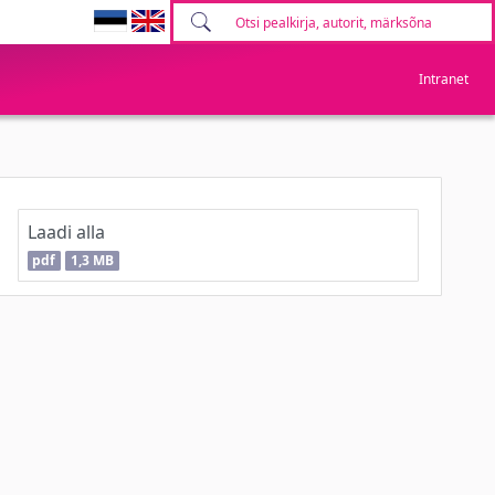
Intranet
Laadi alla
pdf
1,3 MB