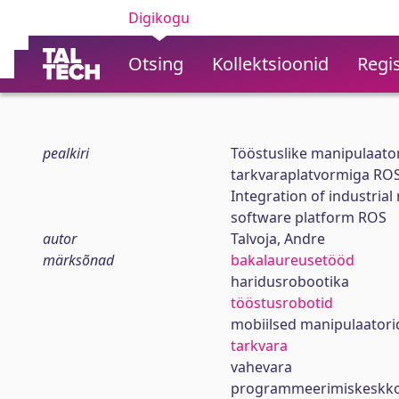
Digikogu
Otsing
Kollektsioonid
Regis
pealkiri
Tööstuslike manipulaator
tarkvaraplatvormiga RO
Integration of industria
software platform ROS
autor
Talvoja, Andre
märksõnad
bakalaureusetööd
haridusrobootika
tööstusrobotid
mobiilsed manipulaatori
tarkvara
vahevara
programmeerimiskeskk