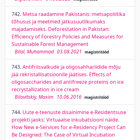
742.
Metsa raadamine Pakistanis: metsapoliitika
tõhusus ja meetmed jätkusuutlikumaks
majadamiseks. Deforestation in Pakistan:
Efficiency of Forestry Policies and Measures for
Sustainable Forest Management
Bilal, Muhammad
03.08.2021
magistritööd
743.
Antifriisvalkude ja oligosahhariidide mõju
jää rekristallisatsioonile jäätises. Effects of
oligosaccharides and antifreeze proteins on ice
recrystallization in ice cream
Bilovitskiy, Maxim
10.06.2016
magistritööd
744.
Uute e-teenuste disainimine e-Residentsuse
projekti jaoks: Virtuaalse inkubatsiooni näide.
How New e-Services for e-Residency Project Can
Be Designed: The Case of Virtual Incubation