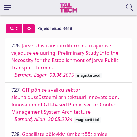
Kirjeid leitud: 9646
726.
Järve ühistransporditerminali rajamise
vajaduse eeluuring. Preliminary Study Into the
Necessity for the Establishment of Järve Public
Transport Terminal
Berman, Edgar
09.06.2015
magistritööd
727.
GIT põhise avaliku sektori
sisuhaldussüsteemi arhitektuuri innovatsioon.
Innovation of GIT-based Public Sector Content
Management System Architecture
Bernard, Allan
30.05.2024
magistritööd
728.
Gaasiliste põlevkivi ümbertöötlemise