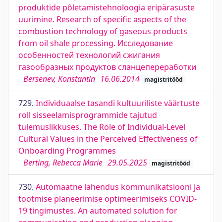
produktide põletamistehnoloogia eripärasuste
uurimine. Research of specific aspects of the
combustion technology of gaseous products
from oil shale processing. Исследование
особенностей технологий сжигания
газообразных продуктов сланцепереработки
Bersenev, Konstantin
16.06.2014
magistritööd
729.
Individuaalse tasandi kultuuriliste väärtuste
roll sisseelamisprogrammide tajutud
tulemuslikkuses. The Role of Individual-Level
Cultural Values in the Perceived Effectiveness of
Onboarding Programmes
Berting, Rebecca Marie
29.05.2025
magistritööd
730.
Automaatne lahendus kommunikatsiooni ja
tootmise planeerimise optimeerimiseks COVID-
19 tingimustes. An automated solution for