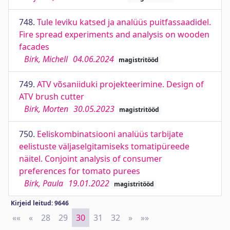
748.
Tule leviku katsed ja analüüs puitfassaadidel.
Fire spread experiments and analysis on wooden
facades
Birk, Michell
04.06.2024
magistritööd
749.
ATV võsaniiduki projekteerimine. Design of
ATV brush cutter
Birk, Morten
30.05.2023
magistritööd
750.
Eeliskombinatsiooni analüüs tarbijate
eelistuste väljaselgitamiseks tomatipüreede
näitel. Conjoint analysis of consumer
preferences for tomato purees
Birk, Paula
19.01.2022
magistritööd
Kirjeid leitud: 9646
««
First
«
Previous
28
29
30
31
32
»
Next
»»
Last