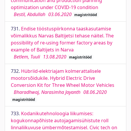
communication and production planning
optimization under COVID-19 condition
Bestil, Abdullah
03.06.2020
magistritööd
731.
Endise tööstuspiirkonna taaskasutamise
võimalikkus Narvas Baltijetsi tehase näitel. The
possibility of re-using former factory areas by
example of Baltijets in Narva
Betlem, Tuuli
13.08.2020
magistritööd
732.
Hübriid-elektriajam kolmerattalisele
mootorsõidukile. Hybrid Electric Drive
Conversion Kit for Three Wheel Motor Vehicles
Bharadhwaj, Narasimha Jayanth
08.06.2020
magistritööd
733.
Kodanikutehnoloogia liikumises:
kogukonnapõhiste autojagamisühistute roll
linnaliikuvuse ümbermõtestamisel. Civic tech on