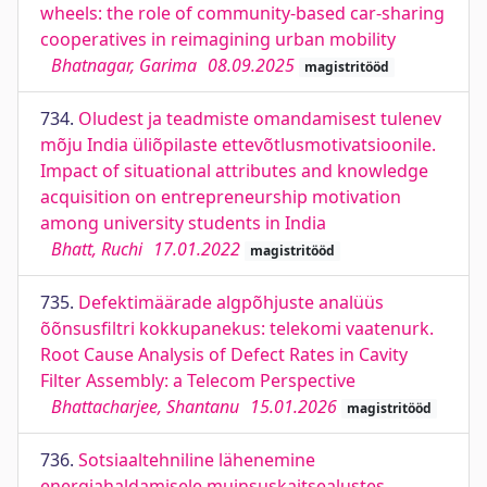
wheels: the role of community-based car-sharing
cooperatives in reimagining urban mobility
Bhatnagar, Garima
08.09.2025
magistritööd
734.
Oludest ja teadmiste omandamisest tulenev
mõju India üliõpilaste ettevõtlusmotivatsioonile.
Impact of situational attributes and knowledge
acquisition on entrepreneurship motivation
among university students in India
Bhatt, Ruchi
17.01.2022
magistritööd
735.
Defektimäärade algpõhjuste analüüs
õõnsusfiltri kokkupanekus: telekomi vaatenurk.
Root Cause Analysis of Defect Rates in Cavity
Filter Assembly: a Telecom Perspective
Bhattacharjee, Shantanu
15.01.2026
magistritööd
736.
Sotsiaaltehniline lähenemine
energiahaldamisele muinsuskaitsealustes