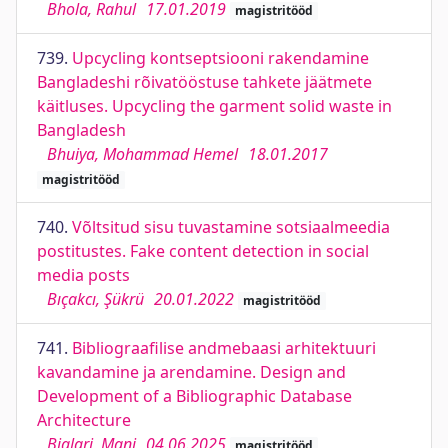
Bhola, Rahul
17.01.2019
magistritööd
739.
Upcycling kontseptsiooni rakendamine
Bangladeshi rõivatööstuse tahkete jäätmete
käitluses. Upcycling the garment solid waste in
Bangladesh
Bhuiya, Mohammad Hemel
18.01.2017
magistritööd
740.
Võltsitud sisu tuvastamine sotsiaalmeedia
postitustes. Fake content detection in social
media posts
Bıçakcı, Şükrü
20.01.2022
magistritööd
741.
Bibliograafilise andmebaasi arhitektuuri
kavandamine ja arendamine. Design and
Development of a Bibliographic Database
Architecture
Biglari, Mani
04.06.2025
magistritööd