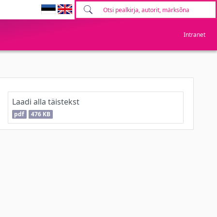
Intranet
Laadi alla täistekst
pdf
476 KB