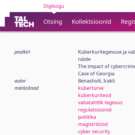
Digikogu
Otsing
Kollektsioonid
Regis
pealkiri
Küberkuritegevuse ja vab
näide
The impact of cybercrime
Case of Georgia
autor
Benashvili, Irakli
märksõnad
küberturve
küberkuriteod
vabatahtlik tegevus
regulatsioonid
poliitika
magistritööd
cyber security