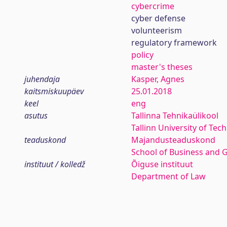
cybercrime
cyber defense
volunteerism
regulatory framework
policy
master's theses
juhendaja
Kasper, Agnes
kaitsmiskuupäev
25.01.2018
keel
eng
asutus
Tallinna Tehnikaülikool
Tallinn University of Tec
teaduskond
Majandusteaduskond
School of Business and 
instituut / kolledž
Õiguse instituut
Department of Law