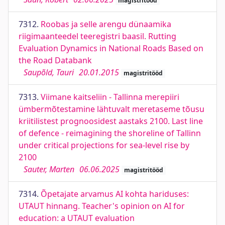
magistritööd
7312.
Roobas ja selle arengu dünaamika
riigimaanteedel teeregistri baasil. Rutting
Evaluation Dynamics in National Roads Based on
the Road Databank
Saupõld, Tauri
20.01.2015
magistritööd
7313.
Viimane kaitseliin - Tallinna merepiiri
ümbermõtestamine lähtuvalt meretaseme tõusu
kriitilistest prognoosidest aastaks 2100. Last line
of defence - reimagining the shoreline of Tallinn
under critical projections for sea-level rise by
2100
Sauter, Marten
06.06.2025
magistritööd
7314.
Õpetajate arvamus AI kohta hariduses:
UTAUT hinnang. Teacher's opinion on AI for
education: a UTAUT evaluation