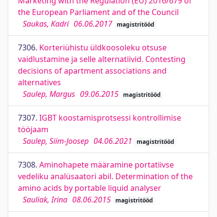
Marketing with the Regulation (EU) 2016/679 of
the European Parliament and of the Council
Saukas, Kadri
06.06.2017
magistritööd
7306.
Korteriühistu üldkoosoleku otsuse
vaidlustamine ja selle alternatiivid. Contesting
decisions of apartment associations and
alternatives
Saulep, Margus
09.06.2015
magistritööd
7307.
IGBT koostamisprotsessi kontrollimise
tööjaam
Saulep, Siim-Joosep
04.06.2021
magistritööd
7308.
Aminohapete määramine portatiivse
vedeliku analüsaatori abil. Determination of the
amino acids by portable liquid analyser
Sauliak, Irina
08.06.2015
magistritööd