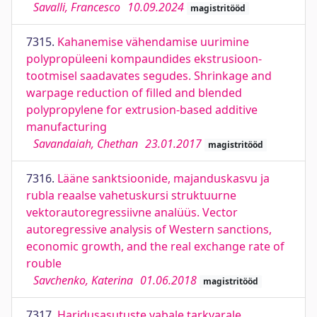
Savalli, Francesco
10.09.2024
magistritööd
7315.
Kahanemise vähendamise uurimine
polypropüleeni kompaundides ekstrusioon-
tootmisel saadavates segudes. Shrinkage and
warpage reduction of filled and blended
polypropylene for extrusion-based additive
manufacturing
Savandaiah, Chethan
23.01.2017
magistritööd
7316.
Lääne sanktsioonide, majanduskasvu ja
rubla reaalse vahetuskursi struktuurne
vektorautoregressiivne analüüs. Vector
autoregressive analysis of Western sanctions,
economic growth, and the real exchange rate of
rouble
Savchenko, Katerina
01.06.2018
magistritööd
7317.
Haridusasutuste vabale tarkvarale