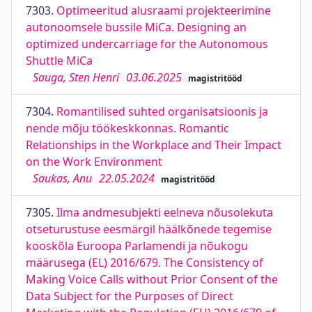
7303.
Optimeeritud alusraami projekteerimine
autonoomsele bussile MiCa. Designing an
optimized undercarriage for the Autonomous
Shuttle MiCa
Sauga, Sten Henri
03.06.2025
magistritööd
7304.
Romantilised suhted organisatsioonis ja
nende mõju töökeskkonnas. Romantic
Relationships in the Workplace and Their Impact
on the Work Environment
Saukas, Anu
22.05.2024
magistritööd
7305.
Ilma andmesubjekti eelneva nõusolekuta
otseturustuse eesmärgil häälkõnede tegemise
kooskõla Euroopa Parlamendi ja nõukogu
määrusega (EL) 2016/679. The Consistency of
Making Voice Calls without Prior Consent of the
Data Subject for the Purposes of Direct