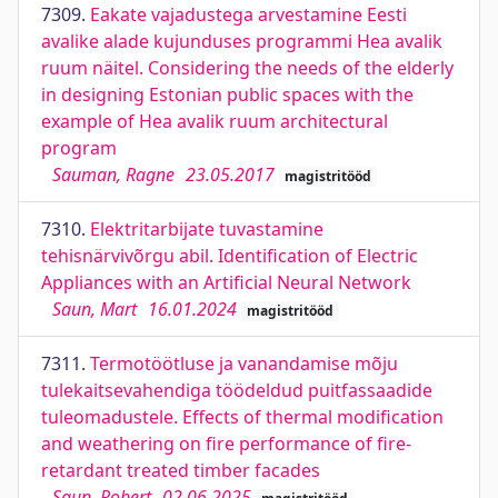
7309.
Eakate vajadustega arvestamine Eesti
avalike alade kujunduses programmi Hea avalik
ruum näitel. Considering the needs of the elderly
in designing Estonian public spaces with the
example of Hea avalik ruum architectural
program
Sauman, Ragne
23.05.2017
magistritööd
7310.
Elektritarbijate tuvastamine
tehisnärvivõrgu abil. Identification of Electric
Appliances with an Artificial Neural Network
Saun, Mart
16.01.2024
magistritööd
7311.
Termotöötluse ja vanandamise mõju
tulekaitsevahendiga töödeldud puitfassaadide
tuleomadustele. Effects of thermal modification
and weathering on fire performance of fire-
retardant treated timber facades
Saun, Robert
02.06.2025