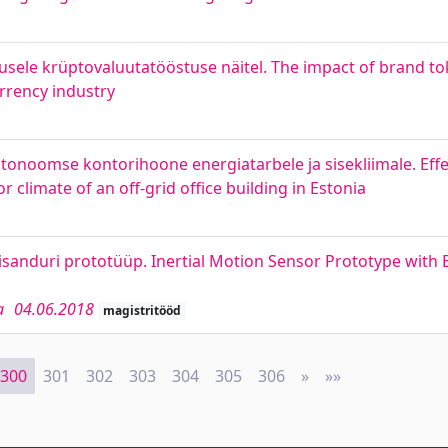
usele krüptovaluutatööstuse näitel. The impact of brand to
rency industry
tonoomse kontorihoone energiatarbele ja sisekliimale. Effe
climate of an off-grid office building in Estonia
umisanduri prototüüp. Inertial Motion Sensor Prototype with
a
04.06.2018
magistritööd
300
301
302
303
304
305
306
»
Next
»»
Last