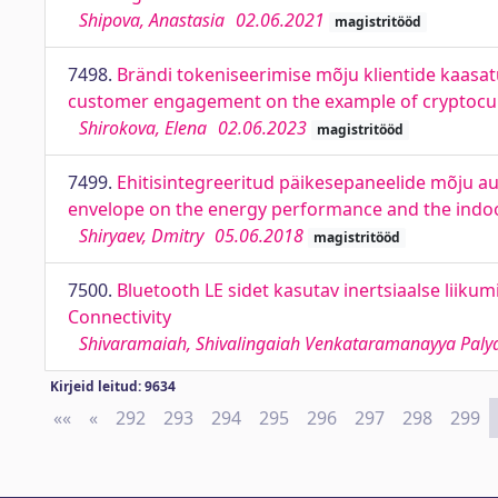
Shipova, Anastasia
02.06.2021
magistritööd
7498.
Brändi tokeniseerimise mõju klientide kaasat
customer engagement on the example of cryptocur
Shirokova, Elena
02.06.2023
magistritööd
7499.
Ehitisintegreeritud päikesepaneelide mõju au
envelope on the energy performance and the indoor 
Shiryaev, Dmitry
05.06.2018
magistritööd
7500.
Bluetooth LE sidet kasutav inertsiaalse liik
Connectivity
Shivaramaiah, Shivalingaiah Venkataramanayya Paly
Kirjeid leitud: 9634
««
First
«
Previous
292
293
294
295
296
297
298
299