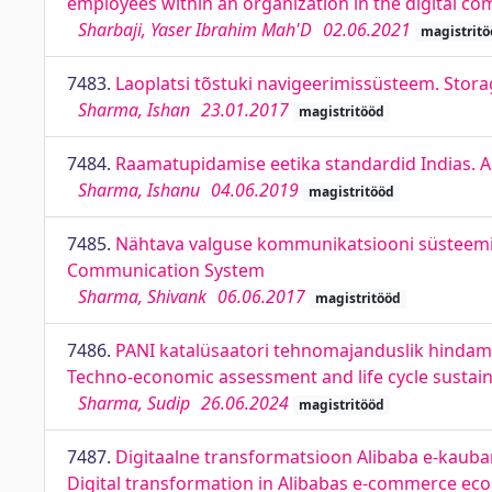
employees within an organization in the digital c
Sharbaji, Yaser Ibrahim Mah'D
02.06.2021
magistritö
7483.
Laoplatsi tõstuki navigeerimissüsteem. Stora
Sharma, Ishan
23.01.2017
magistritööd
7484.
Raamatupidamise eetika standardid Indias. Ac
Sharma, Ishanu
04.06.2019
magistritööd
7485.
Nähtava valguse kommunikatsiooni süsteemi d
Communication System
Sharma, Shivank
06.06.2017
magistritööd
7486.
PANI katalüsaatori tehnomajanduslik hindami
Techno-economic assessment and life cycle sustaina
Sharma, Sudip
26.06.2024
magistritööd
7487.
Digitaalne transformatsioon Alibaba e-kaub
Digital transformation in Alibabas e-commerce eco