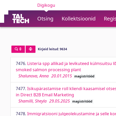
Digikogu
Otsing
Kollektsioonid
Regis
Kirjeid leitud: 9634
7476.
Listeria spp allikad ja levikuteed külmsuitsu 
smoked salmon processing plant
Shalunova, Anna
20.01.2015
magistritööd
7477.
Isikupärastamise roll kliendi kaasamisel ot
in Direct B2B Email Marketing
Shamilli, Sheyla
29.05.2025
magistritööd
7478.
Immigratsiooni julgeolekustamine ja selle kor