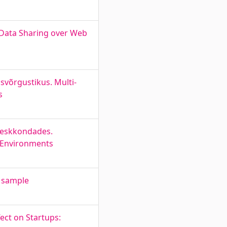
Data Sharing over Web
svõrgustikus. Multi-
s
keskkondades.
g Environments
n sample
ct on Startups: