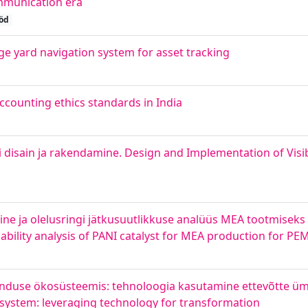
ommunication era
öd
ge yard navigation system for asset tracking
counting ethics standards in India
isain ja rakendamine. Design and Implementation of Visib
ne ja olelusringi jätkusuutlikkuse analüüs MEA tootmiseks
bility analysis of PANI catalyst for MEA production for PE
anduse ökosüsteemis: tehnoloogia kasutamine ettevõtte ü
system: leveraging technology for transformation