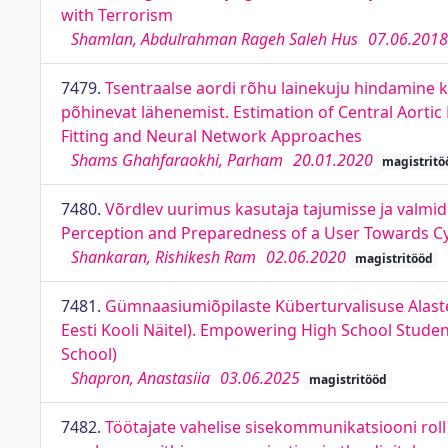
with Terrorism
Shamlan, Abdulrahman Rageh Saleh Hus
07.06.2018
7479.
Tsentraalse aordi rõhu lainekuju hindamine ka
põhinevat lähenemist. Estimation of Central Aorti
Fitting and Neural Network Approaches
Shams Ghahfaraokhi, Parham
20.01.2020
magistritö
7480.
Võrdlev uurimus kasutaja tajumisse ja valm
Perception and Preparedness of a User Towards Cy
Shankaran, Rishikesh Ram
02.06.2020
magistritööd
7481.
Gümnaasiumiõpilaste Küberturvalisuse Alas
Eesti Kooli Näitel). Empowering High School Stude
School)
Shapron, Anastasiia
03.06.2025
magistritööd
7482.
Töötajate vahelise sisekommunikatsiooni roll