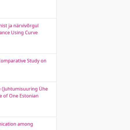
ist ja närvivõrgul
dance Using Curve
 Comparative Study on
e (Juhtumisuuring Ühe
se of One Estonian
unication among