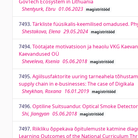
GovTech Ecosystem in Lithuania
Shentyurk, Ebru
01.06.2023
magistritööd
7493.
Tärkliste füüsikalis-keemilised omadused. Ph
Shestakova, Elena
29.05.2024
magistritööd
7494.
Töötajate motivatsioon ja heaolu VKG Kaevan
Kaevandused OÜ
Sheveleva, Ksenia
05.06.2018
magistritööd
7495.
Agiilsusfaktorite uuring tarneahela tõhustam
supply chain in e-businesses: The case of Digikala
Sheykhan, Roxana
16.01.2019
magistritööd
7496.
Optiline Suitsuandur. Optical Smoke Detector
Shi, Jiangyan
05.06.2018
magistritööd
7497.
Riikliku õppekava õpitulemuste katmine diagn
Learning Outcomes of the National Curriculum Thr