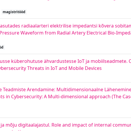
magistritööd
sutades radiaalarteri elektrilise impedantsi kõvera sobitam
c Pressure Waveform from Radial Artery Electrical Bio-Impe
öd
idusse küberohutuse ähvardustesse IoT ja mobiilseadmete.
bersecurity Threats in IoT and Mobile Devices
te Teadmiste Arendamine: Multidimensionaalne Lähenemin
nts in Cybersecurity: A Multi-dimensional approach (The Ca
 ja mõju digitaalajastul. Role and impact of internal comm