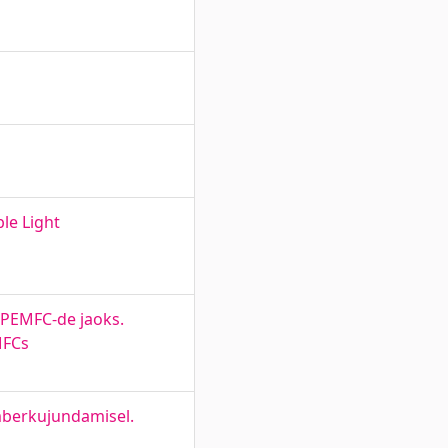
le Light
 PEMFC-de jaoks.
MFCs
mberkujundamisel.