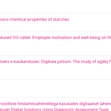
ysico-chemical properties of starches
dused OÜ näitel. Employee motivation and well-being on t
iseks e-kaubanduses: Digikala juhtum. The study of agility 
ostiliste hindamisvahenditega kasutades digitaalset lahen
ough Digital Solutions Using Diagnostic Assessment Tools