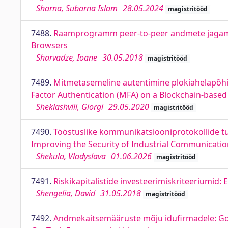
Sharna, Subarna Islam
28.05.2024
magistritööd
7488.
Raamprogramm peer-to-peer andmete jagamis
Browsers
Sharvadze, Ioane
30.05.2018
magistritööd
7489.
Mitmetasemeline autentimine plokiahelapõhis
Factor Authentication (MFA) on a Blockchain-base
Sheklashvili, Giorgi
29.05.2020
magistritööd
7490.
Tööstuslike kommunikatsiooniprotokollide t
Improving the Security of Industrial Communicati
Shekula, Vladyslava
01.06.2026
magistritööd
7491.
Riskikapitalistide investeerimiskriteeriumid: E
Shengelia, David
31.05.2018
magistritööd
7492.
Andmekaitsemääruste mõju idufirmadele: Gov