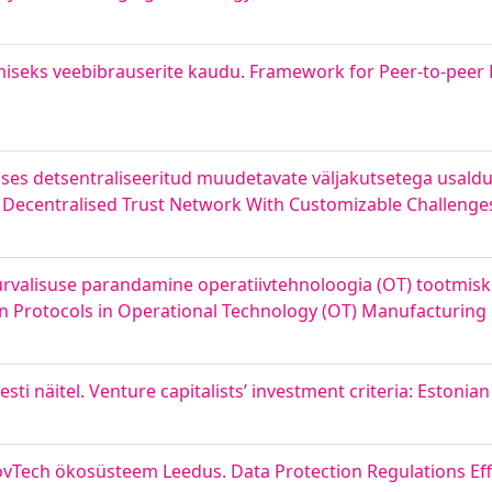
eks veebibrauserite kaudu. Framework for Peer-to-peer 
es detsentraliseeritud muudetavate väljakutsetega usaldu
d Decentralised Trust Network With Customizable Challenge
urvalisuse parandamine operatiivtehnoloogia (OT) tootmis
on Protocols in Operational Technology (OT) Manufacturin
esti näitel. Venture capitalists’ investment criteria: Estonia
Tech ökosüsteem Leedus. Data Protection Regulations Effe