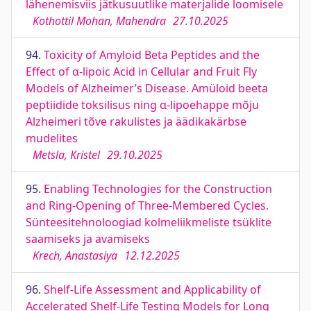
lähenemisviis jätkusuutlike materjalide loomisele
Kothottil Mohan, Mahendra
27.10.2025
94.
Toxicity of Amyloid Beta Peptides and the
Effect of α-lipoic Acid in Cellular and Fruit Fly
Models of Alzheimer’s Disease. Amüloid beeta
peptiidide toksilisus ning α-lipoehappe mõju
Alzheimeri tõve rakulistes ja äädikakärbse
mudelites
Metsla, Kristel
29.10.2025
95.
Enabling Technologies for the Construction
and Ring-Opening of Three-Membered Cycles.
Sünteesitehnoloogiad kolmeliikmeliste tsüklite
saamiseks ja avamiseks
Krech, Anastasiya
12.12.2025
96.
Shelf-Life Assessment and Applicability of
Accelerated Shelf-Life Testing Models for Long