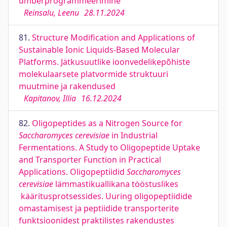
ümberprogrammeerimine
Reinsalu, Leenu
28.11.2024
81.
Structure Modification and Applications of
Sustainable Ionic Liquids-Based Molecular
Platforms. Jätkusuutlike ioonvedelikepõhiste
molekulaarsete platvormide struktuuri
muutmine ja rakendused
Kapitanov, Illia
16.12.2024
82.
Oligopeptides as a Nitrogen Source for
Saccharomyces cerevisiae
in Industrial
Fermentations. A Study to Oligopeptide Uptake
and Transporter Function in Practical
Applications. Oligopeptiidid
Saccharomyces
cerevisiae
lämmastikuallikana tööstuslikes
kääritusprotsessides. Uuring oligopeptiidide
omastamisest ja peptiidide transporterite
funktsioonidest praktilistes rakendustes