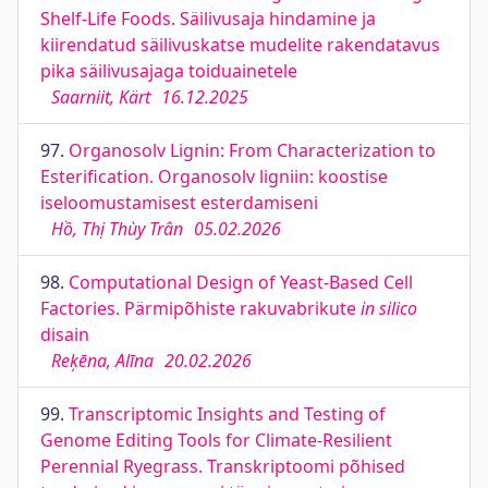
Shelf-Life Foods. Säilivusaja hindamine ja
kiirendatud säilivuskatse mudelite rakendatavus
pika säilivusajaga toiduainetele
Saarniit, Kärt
16.12.2025
97.
Organosolv Lignin: From Characterization to
Esterification. Organosolv ligniin: koostise
iseloomustamisest esterdamiseni
Hồ, Thị Thùy Trân
05.02.2026
98.
Computational Design of Yeast-Based Cell
Factories. Pärmipõhiste rakuvabrikute
in silico
disain
Reķēna, Alīna
20.02.2026
99.
Transcriptomic Insights and Testing of
Genome Editing Tools for Climate-Resilient
Perennial Ryegrass. Transkriptoomi põhised