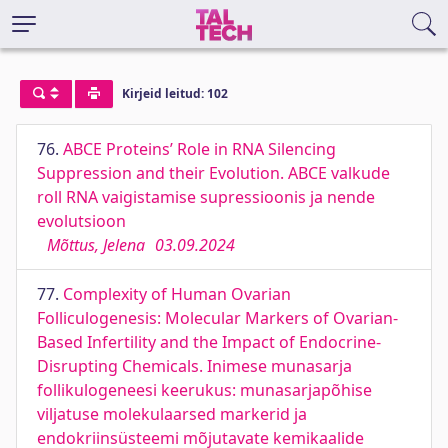
Kirjeid leitud: 102
76.
ABCE Proteins’ Role in RNA Silencing
Suppression and their Evolution. ABCE valkude
roll RNA vaigistamise supressioonis ja nende
evolutsioon
Mõttus, Jelena
03.09.2024
77.
Complexity of Human Ovarian
Folliculogenesis: Molecular Markers of Ovarian-
Based Infertility and the Impact of Endocrine-
Disrupting Chemicals. Inimese munasarja
follikulogeneesi keerukus: munasarjapõhise
viljatuse molekulaarsed markerid ja
endokriinsüsteemi mõjutavate kemikaalide