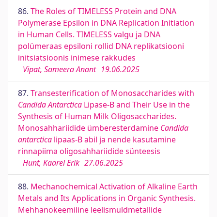
86.
The Roles of TIMELESS Protein and DNA
Polymerase Epsilon in DNA Replication Initiation
in Human Cells. TIMELESS valgu ja DNA
polümeraas epsiloni rollid DNA replikatsiooni
initsiatsioonis inimese rakkudes
Vipat, Sameera Anant
19.06.2025
87.
Transesterification of Monosaccharides with
Candida Antarctica
Lipase-B and Their Use in the
Synthesis of Human Milk Oligosaccharides.
Monosahhariidide ümberesterdamine
Candida
antarctica
lipaas-B abil ja nende kasutamine
rinnapiima oligosahhariidide sünteesis
Hunt, Kaarel Erik
27.06.2025
88.
Mechanochemical Activation of Alkaline Earth
Metals and Its Applications in Organic Synthesis.
Mehhanokeemiline leelismuldmetallide