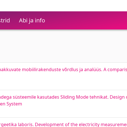
trid
Abi ja info
 pakkuvate mobiilirakenduste võrdlus ja analüüs. A compari
andega süsteemile kasutades Sliding Mode tehnikat. Design 
iven System
eetika laboris. Development of the electricity measureme