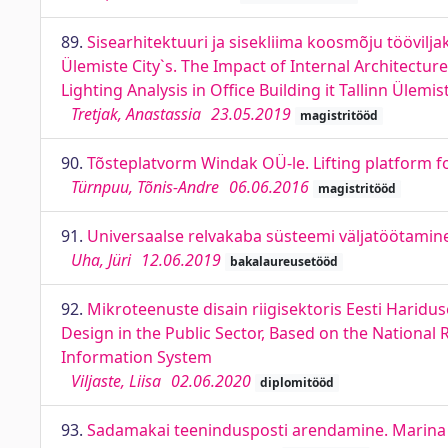
89.
Sisearhitektuuri ja sisekliima koosmõju töövilj
Ülemiste City`s. The Impact of Internal Architectur
Lighting Analysis in Office Building it Tallinn Ülemis
Tretjak, Anastassia
23.05.2019
magistritööd
90.
Tõsteplatvorm Windak OÜ-le. Lifting platform 
Türnpuu, Tõnis-Andre
06.06.2016
magistritööd
91.
Universaalse relvakaba süsteemi väljatöötamine
Uha, Jüri
12.06.2019
bakalaureusetööd
92.
Mikroteenuste disain riigisektoris Eesti Haridu
Design in the Public Sector, Based on the Nationa
Information System
Viljaste, Liisa
02.06.2020
diplomitööd
93.
Sadamakai teenindusposti arendamine. Marina 