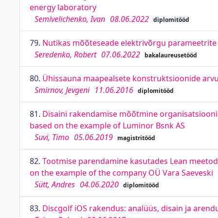
energy laboratory
Semivelichenko, Ivan
08.06.2022
diplomitööd
79.
Nutikas mõõteseade elektrivõrgu parameetrite 
Seredenko, Robert
07.06.2022
bakalaureusetööd
80.
Ühissauna maapealsete konstruktsioonide arvut
Smirnov, Jevgeni
11.06.2016
diplomitööd
81.
Disaini rakendamise mõõtmine organisatsioonis
based on the example of Luminor Bsnk AS
Suvi, Timo
05.06.2019
magistritööd
82.
Tootmise parendamine kasutades Lean meetodei
on the example of the company OÜ Vara Saeveski
Sütt, Andres
04.06.2020
diplomitööd
83.
Discgolf iOS rakendus: analüüs, disain ja arend