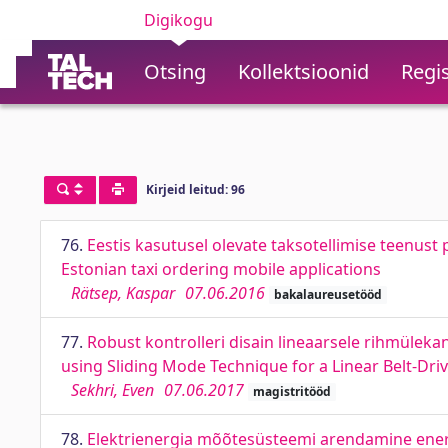
Digikogu
Otsing
Kollektsioonid
Regis
Kirjeid leitud: 96
76.
Eestis kasutusel olevate taksotellimise teenust
Estonian taxi ordering mobile applications
Rätsep, Kaspar
07.06.2016
bakalaureusetööd
77.
Robust kontrolleri disain lineaarsele rihmülek
using Sliding Mode Technique for a Linear Belt-Dr
Sekhri, Even
07.06.2017
magistritööd
78.
Elektrienergia mõõtesüsteemi arendamine energ