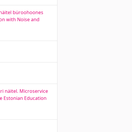
i näitel büroohoones
ion with Noise and
i näitel. Microservice
he Estonian Education