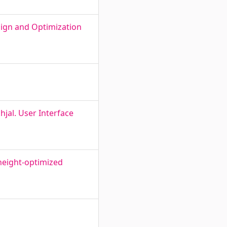
sign and Optimization
jal. User Interface
height-optimized