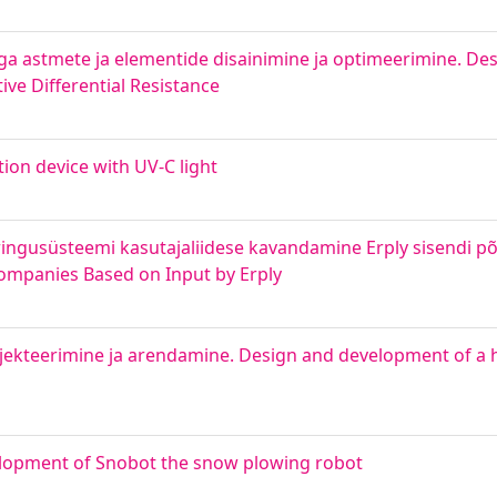
ga astmete ja elementide disainimine ja optimeerimine. De
ve Differential Resistance
ion device with UV-C light
ngusüsteemi kasutajaliidese kavandamine Erply sisendi põh
Companies Based on Input by Erply
jekteerimine ja arendamine. Design and development of a 
lopment of Snobot the snow plowing robot