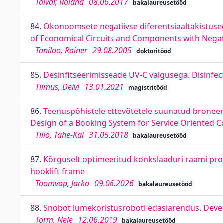
Talvar, Roland
08.06.2017
bakalaureusetööd
84.
Ökonoomsete negatiivse diferentsiaaltakistuse
of Economical Circuits and Components with Negati
Taniloo, Rainer
29.08.2005
doktoritööd
85.
Desinfitseerimisseade UV-C valgusega. Disinfect
Tiimus, Deivi
13.01.2021
magistritööd
86.
Teenuspõhistele ettevõtetele suunatud broneeri
Design of a Booking System for Service Oriented 
Tillo, Tähe-Kai
31.05.2018
bakalaureusetööd
87.
Kõrguselt optimeeritud konkslaaduri raami pro
hooklift frame
Toomvap, Jarko
09.06.2026
bakalaureusetööd
88.
Snobot lumekoristusroboti edasiarendus. Deve
Torm, Nele
12.06.2019
bakalaureusetööd