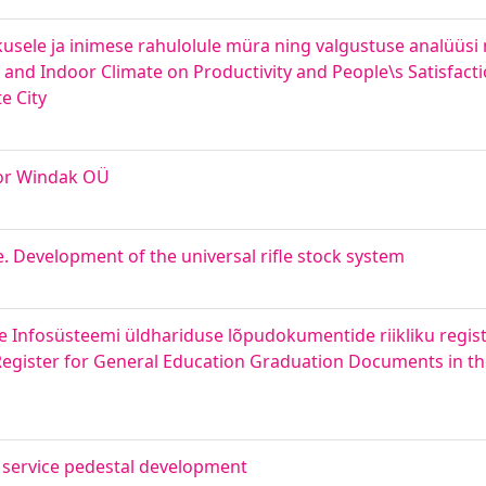
akusele ja inimese rahulolule müra ning valgustuse analüüs
e and Indoor Climate on Productivity and People\s Satisfact
te City
for Windak OÜ
. Development of the universal rifle stock system
se Infosüsteemi üldhariduse lõpudokumentide riikliku registr
l Register for General Education Graduation Documents in t
service pedestal development