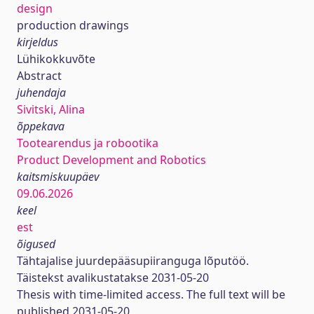
design
production drawings
kirjeldus
Lühikokkuvõte
Abstract
juhendaja
Sivitski, Alina
õppekava
Tootearendus ja robootika
Product Development and Robotics
kaitsmiskuupäev
09.06.2026
keel
est
õigused
Tähtajalise juurdepääsupiiranguga lõputöö.
Täistekst avalikustatakse 2031-05-20
Thesis with time-limited access. The full text will be
published 2031-05-20