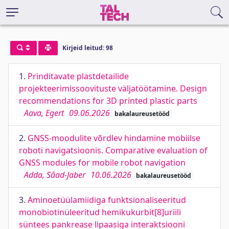
Kirjeid leitud: 98
1.
Prinditavate plastdetailide
projekteerimissoovituste väljatöötamine. Design
recommendations for 3D printed plastic parts
Aava, Egert
09.06.2026
bakalaureusetööd
2.
GNSS-moodulite võrdlev hindamine mobiilse
roboti navigatsioonis. Comparative evaluation of
GNSS modules for mobile robot navigation
Adda, Sâad-Jaber
10.06.2026
bakalaureusetööd
3.
Aminoetüülamiidiga funktsionaliseeritud
monobiotinüleeritud hemikukurbit[8]uriili
süntees pankrease lipaasiga interaktsiooni