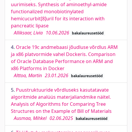
uurimiseks. Synthesis of aminoethyl-amide
functionalized monobiotinylated
hemicucurbit[8]uril for its interaction with
pancreatic lipase
Alliksaar, Livia
10.06.2026
bakalaureusetööd
4.
Oracle 19c andmebaasi jõudluse võrdlus ARM
ja x86 platvormide vahel Dockeris. Comparison
of Oracle Database Performance on ARM and
x86 Platforms in Docker
Alttoa, Martin
23.01.2026
bakalaureusetööd
5.
Puustruktuuride võrdluseks kasutatavate
algoritmide analüüs materjaliandmike näitel.
Analysis of Algorithms for Comparing Tree
Structures on the Example of Bill of Materials
Ausmaa, Mihkel
02.06.2025
bakalaureusetööd