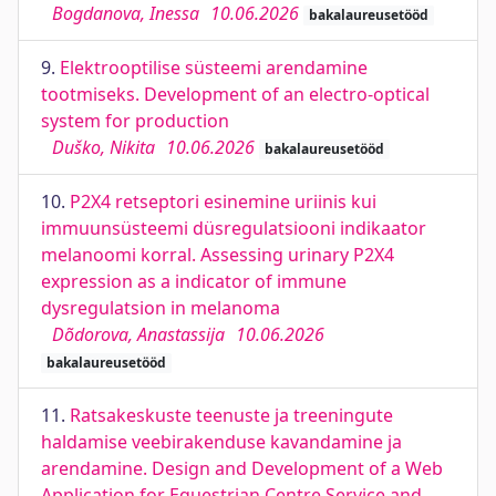
Bogdanova, Inessa
10.06.2026
bakalaureusetööd
9.
Elektrooptilise süsteemi arendamine
tootmiseks. Development of an electro-optical
system for production
Duško, Nikita
10.06.2026
bakalaureusetööd
10.
P2X4 retseptori esinemine uriinis kui
immuunsüsteemi düsregulatsiooni indikaator
melanoomi korral. Assessing urinary P2X4
expression as a indicator of immune
dysregulatsion in melanoma
Dõdorova, Anastassija
10.06.2026
bakalaureusetööd
11.
Ratsakeskuste teenuste ja treeningute
haldamise veebirakenduse kavandamine ja
arendamine. Design and Development of a Web
Application for Equestrian Centre Service and