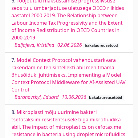
6.
Tööjõutulu maksustamise progressiivsuse
seos tulu ümberjaotuse ulatusega OECD riikides
aastatel 2000-2019. The Relationship between
Labour Income Tax Progressivity and the Extent
of Income Redistribution in OECD Countries in
2000-2019
Baljajeva, Kristiina
02.06.2026
bakalaureusetööd
7.
Model Context Protocol vahendustarkvara
rakendamine tehisintellekti abil mehitmama
õhusõiduki juhtimiseks. Implementing a Model
Context Protocol Middleware for AI-Assisted UAV
Control
Baranovskyi, Eduard
10.06.2026
bakalaureusetööd
8.
Mikroplasti mõju uurimine bakteri
tsefotaksiimiresistentsusele tilga mikrofluidika
abil. The impact of microplastics on cefotaxime
resistance in bacteria using droplet microfluidics