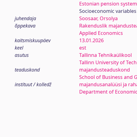
Estonian pension system
Socioeconomic variables
juhendaja
Soosaar, Orsolya
õppekava
Rakenduslik majanduste
Applied Economics
kaitsmiskuupäev
13.01.2026
keel
est
asutus
Tallinna Tehnikaülikool
Tallinn University of Tec
teaduskond
majandusteaduskond
School of Business and 
instituut / kolledž
majandusanalüüsi ja rah
Department of Economic