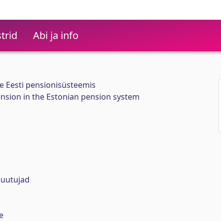
trid
Abi ja info
e Eesti pensionisüsteemis
nsion in the Estonian pension system
muutujad
e