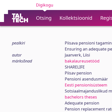
Digikogu
Otsing
Kollektsioonid
Regis
pealkiri
Piisava pensioni tagamin
Ensuring an adequate pe
autor
Jaanverk, Liisi
märksõnad
bakalaureusetööd
SHARELIFE
Piisav pension
Pensioni asendusmäär
Eesti pensionisüsteem
Sotsiaalmajanduslikud 
bachelors theses
Adequate pension
Pension replacement rat