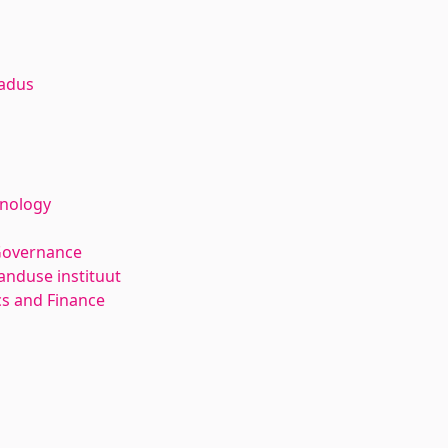
adus
hnology
Governance
anduse instituut
s and Finance