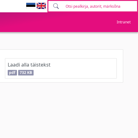
Intranet
Laadi alla täistekst
pdf
732 KB