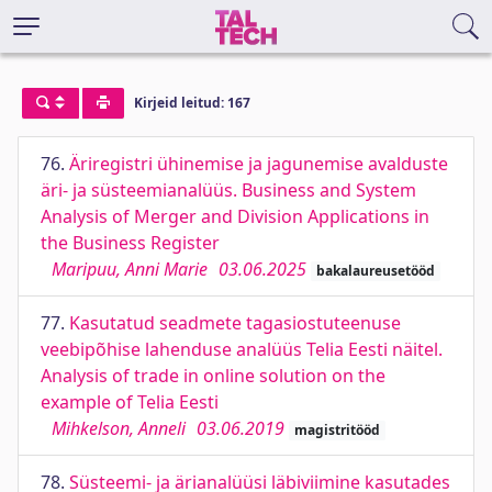
Kirjeid leitud: 167
76.
Äriregistri ühinemise ja jagunemise avalduste
äri- ja süsteemianalüüs. Business and System
Analysis of Merger and Division Applications in
the Business Register
Maripuu, Anni Marie
03.06.2025
bakalaureusetööd
77.
Kasutatud seadmete tagasiostuteenuse
veebipõhise lahenduse analüüs Telia Eesti näitel.
Analysis of trade in online solution on the
example of Telia Eesti
Mihkelson, Anneli
03.06.2019
magistritööd
78.
Süsteemi- ja ärianalüüsi läbiviimine kasutades