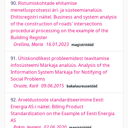
90.
Ristumiskohtade ehitamise
menetlusprotsessi äri- ja süsteemianalüüs
Ehitisregistri näitel. Business and system analysis
of the construction of roads' intersections
procedural processing on the example of the
Building Register
Orešina, Maria
16.01.2023
magistritööd
91.
Ühiskondlikest probleemidest teavitamise
infosüsteemi Märkaja analüüs. Analysis of the
Information System Märkaja for Notifying of
Social Problems
Oruste, Karli
09.06.2015
bakalaureusetööd
92.
Arveldustoote standardiseerimine Eesti
Energia AS-i näitel. Billing Product
Standardization on the Example of Eesti Energia
AS
Pakin, Jevgeni
02.06.2020
magistritööd