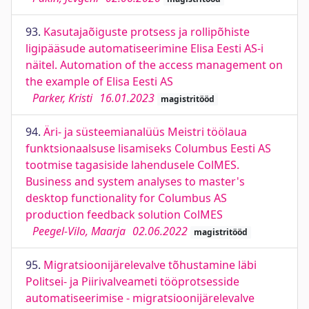
93.
Kasutajaõiguste protsess ja rollipõhiste
ligipääsude automatiseerimine Elisa Eesti AS-i
näitel. Automation of the access management on
the example of Elisa Eesti AS
Parker, Kristi
16.01.2023
magistritööd
94.
Äri- ja süsteemianalüüs Meistri töölaua
funktsionaalsuse lisamiseks Columbus Eesti AS
tootmise tagasiside lahendusele ColMES.
Business and system analyses to master's
desktop functionality for Columbus AS
production feedback solution ColMES
Peegel-Vilo, Maarja
02.06.2022
magistritööd
95.
Migratsioonijärelevalve tõhustamine läbi
Politsei- ja Piirivalveameti tööprotsesside
automatiseerimise - migratsioonijärelevalve