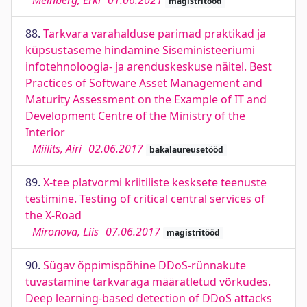
Meinberg, Erki
01.06.2021
magistritööd
88.
Tarkvara varahalduse parimad praktikad ja
küpsustaseme hindamine Siseministeeriumi
infotehnoloogia- ja arenduskeskuse näitel. Best
Practices of Software Asset Management and
Maturity Assessment on the Example of IT and
Development Centre of the Ministry of the
Interior
Miilits, Airi
02.06.2017
bakalaureusetööd
89.
X-tee platvormi kriitiliste kesksete teenuste
testimine. Testing of critical central services of
the X-Road
Mironova, Liis
07.06.2017
magistritööd
90.
Sügav õppimispõhine DDoS-rünnakute
tuvastamine tarkvaraga määratletud võrkudes.
Deep learning-based detection of DDoS attacks