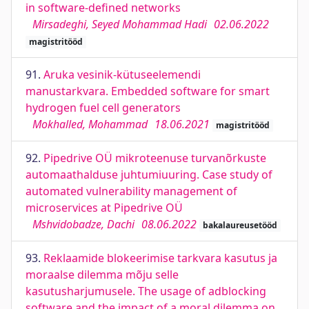
in software-deﬁned networks
Mirsadeghi, Seyed Mohammad Hadi
02.06.2022
magistritööd
91.
Aruka vesinik-kütuseelemendi
manustarkvara. Embedded software for smart
hydrogen fuel cell generators
Mokhalled, Mohammad
18.06.2021
magistritööd
92.
Pipedrive OÜ mikroteenuse turvanõrkuste
automaathalduse juhtumiuuring. Case study of
automated vulnerability management of
microservices at Pipedrive OÜ
Mshvidobadze, Dachi
08.06.2022
bakalaureusetööd
93.
Reklaamide blokeerimise tarkvara kasutus ja
moraalse dilemma mõju selle
kasutusharjumusele. The usage of adblocking
software and the impact of a moral dilemma on