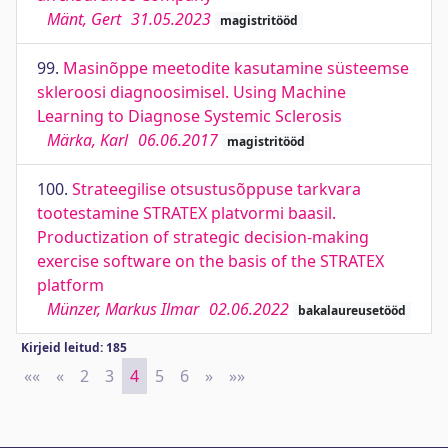
Mänt, Gert
31.05.2023
magistritööd
99.
Masinõppe meetodite kasutamine süsteemse
skleroosi diagnoosimisel. Using Machine
Learning to Diagnose Systemic Sclerosis
Märka, Karl
06.06.2017
magistritööd
100.
Strateegilise otsustusõppuse tarkvara
tootestamine STRATEX platvormi baasil.
Productization of strategic decision-making
exercise software on the basis of the STRATEX
platform
Münzer, Markus Ilmar
02.06.2022
bakalaureusetööd
Kirjeid leitud: 185
««
First
«
Previous
2
3
4
5
6
»
Next
»»
Last