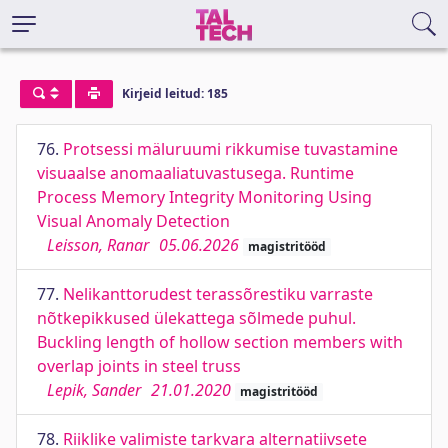
Kirjeid leitud: 185
76.
Protsessi mäluruumi rikkumise tuvastamine
visuaalse anomaaliatuvastusega. Runtime
Process Memory Integrity Monitoring Using
Visual Anomaly Detection
Leisson, Ranar
05.06.2026
magistritööd
77.
Nelikanttorudest terassõrestiku varraste
nõtkepikkused ülekattega sõlmede puhul.
Buckling length of hollow section members with
overlap joints in steel truss
Lepik, Sander
21.01.2020
magistritööd
78.
Riiklike valimiste tarkvara alternatiivsete