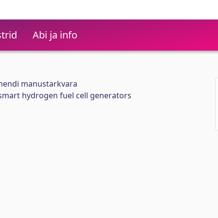
trid
Abi ja info
emendi manustarkvara
mart hydrogen fuel cell generators