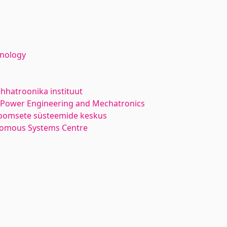
hnology
hhatroonika instituut
l Power Engineering and Mechatronics
oomsete süsteemide keskus
nomous Systems Centre