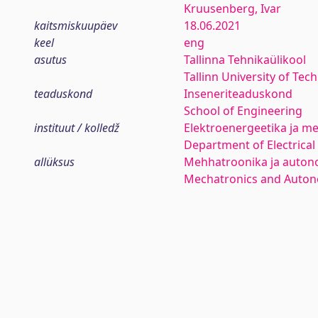
Kruusenberg, Ivar
kaitsmiskuupäev
18.06.2021
keel
eng
asutus
Tallinna Tehnikaülikool
Tallinn University of Tec
teaduskond
Inseneriteaduskond
School of Engineering
instituut / kolledž
Elektroenergeetika ja me
Department of Electrica
allüksus
Mehhatroonika ja auton
Mechatronics and Auto