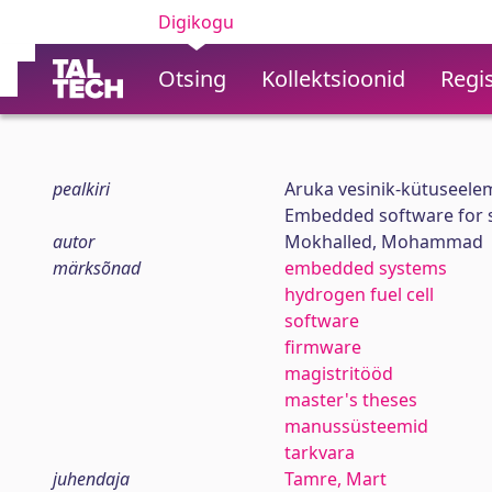
Digikogu
Otsing
Kollektsioonid
Regis
pealkiri
Aruka vesinik-kütuseel
Embedded software for s
autor
Mokhalled, Mohammad
märksõnad
embedded systems
hydrogen fuel cell
software
firmware
magistritööd
master's theses
manussüsteemid
tarkvara
juhendaja
Tamre, Mart