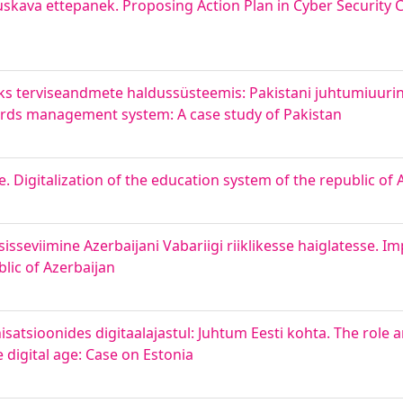
skava ettepanek. Proposing Action Plan in Cyber Security C
ks terviseandmete haldussüsteemis: Pakistani juhtumiuuri
cords management system: A case study of Pakistan
. Digitalization of the education system of the republic of 
sisseviimine Azerbaijani Vabariigi riiklikesse haiglatesse. I
lic of Azerbaijan
isatsioonides digitaalajastul: Juhtum Eesti kohta. The role
digital age: Case on Estonia