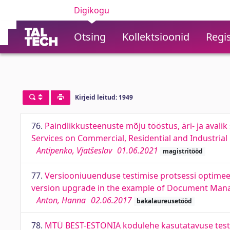
Digikogu
Otsing
Kollektsioonid
Regis
Kirjeid leitud: 1949
76.
Paindlikkusteenuste mõju tööstus, äri- ja avalik
Services on Commercial, Residential and Industrial
Antipenko, Vjatšeslav
01.06.2021
magistritööd
77.
Versiooniuuenduse testimise protsessi optimee
version upgrade in the example of Document Man
Anton, Hanna
02.06.2017
bakalaureusetööd
78.
MTÜ BEST-ESTONIA kodulehe kasutatavuse testimi