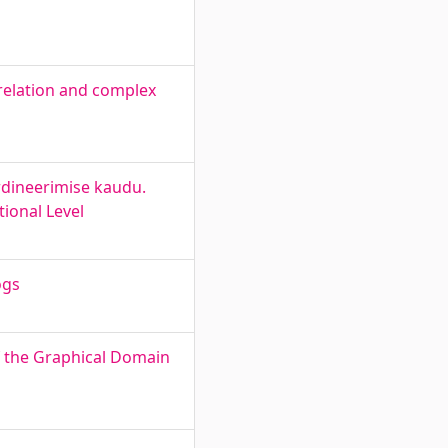
relation and complex
rdineerimise kaudu.
ional Level
ogs
of the Graphical Domain