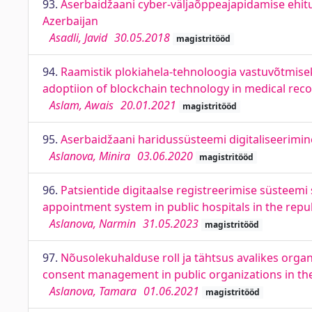
93.
Aserbaidžaani cyber-väljaõppeajapidamise ehitu
Azerbaijan
Asadli, Javid
30.05.2018
magistritööd
94.
Raamistik plokiahela-tehnoloogia vastuvõtmise
adoptiion of blockchain technology in medical re
Aslam, Awais
20.01.2021
magistritööd
95.
Aserbaidžaani haridussüsteemi digitaliseerimine
Aslanova, Minira
03.06.2020
magistritööd
96.
Patsientide digitaalse registreerimise süsteemi 
appointment system in public hospitals in the repub
Aslanova, Narmin
31.05.2023
magistritööd
97.
Nõusolekuhalduse roll ja tähtsus avalikes organ
consent management in public organizations in the 
Aslanova, Tamara
01.06.2021
magistritööd