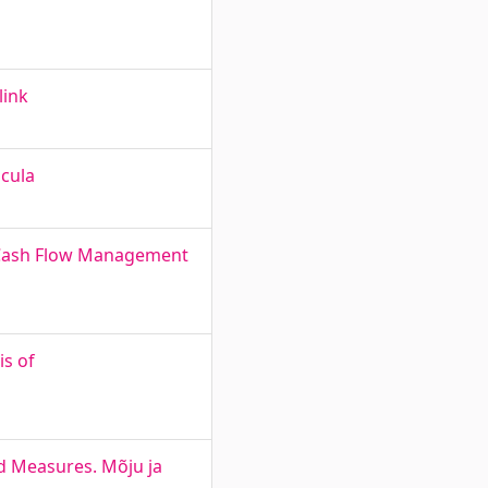
link
icula
 Cash Flow Management
is of
d Measures. Mõju ja