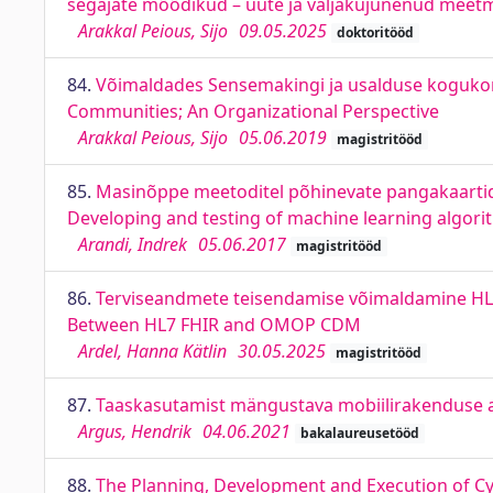
segajate mõõdikud – uute ja väljakujunenud meetm
Arakkal Peious, Sijo
09.05.2025
doktoritööd
84.
Võimaldades Sensemakingi ja usalduse kogukon
Communities; An Organizational Perspective
Arakkal Peious, Sijo
05.06.2019
magistritööd
85.
Masinõppe meetoditel põhinevate pangakaartide 
Developing and testing of machine learning algori
Arandi, Indrek
05.06.2017
magistritööd
86.
Terviseandmete teisendamise võimaldamine HL7
Between HL7 FHIR and OMOP CDM
Ardel, Hanna Kätlin
30.05.2025
magistritööd
87.
Taaskasutamist mängustava mobiilirakenduse a
Argus, Hendrik
04.06.2021
bakalaureusetööd
88.
The Planning, Development and Execution of Cy