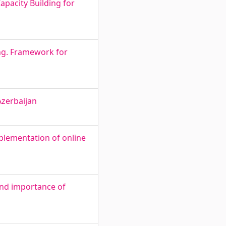
apacity Building for
ng. Framework for
Azerbaijan
mplementation of online
 and importance of