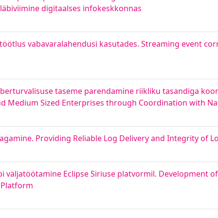
äbiviimine digitaalses infokeskkonnas
öötlus vabavaralahendusi kasutades. Streaming event cor
überturvalisuse taseme parendamine riikliku tasandiga koo
nd Medium Sized Enterprises through Coordination with Nat
agamine. Providing Reliable Log Delivery and Integrity of L
übi väljatöötamine Eclipse Siriuse platvormil. Development 
 Platform