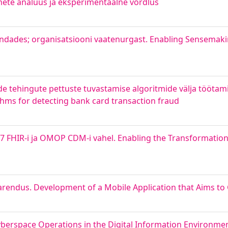
ete analüüs ja eksperimentaalne võrdlus
dades; organisatsiooni vaatenurgast. Enabling Sensemakin
tehingute pettuste tuvastamise algoritmide välja töötamin
thms for detecting bank card transaction fraud
 FHIR-i ja OMOP CDM-i vahel. Enabling the Transformation
rendus. Development of a Mobile Application that Aims to
berspace Operations in the Digital Information Environmen