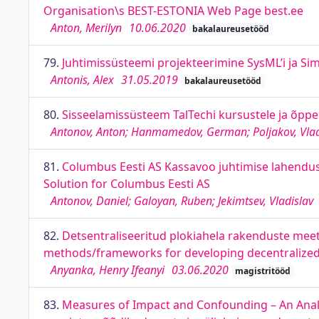
Organisation\s BEST-ESTONIA Web Page best.ee
Anton, Merilyn
10.06.2020
bakalaureusetööd
79.
Juhtimissüsteemi projekteerimine SysML’i ja Si
Antonis, Alex
31.05.2019
bakalaureusetööd
80.
Sisseelamissüsteem TalTechi kursustele ja õpp
Antonov, Anton; Hanmamedov, German; Poljakov, Vlad
81.
Columbus Eesti AS Kassavoo juhtimise lahend
Solution for Columbus Eesti AS
Antonov, Daniel; Galoyan, Ruben; Jekimtsev, Vladislav
82.
Detsentraliseeritud plokiahela rakenduste meet
methods/frameworks for developing decentralized 
Anyanka, Henry Ifeanyi
03.06.2020
magistritööd
83.
Measures of Impact and Confounding – An Anal