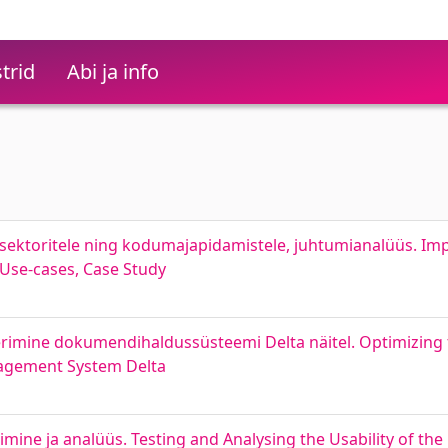
trid
Abi ja info
 sektoritele ning kodumajapidamistele, juhtumianalüüs. Impac
 Use-cases, Case Study
rimine dokumendihaldussüsteemi Delta näitel. Optimizing t
agement System Delta
ne ja analüüs. Testing and Analysing the Usability of the