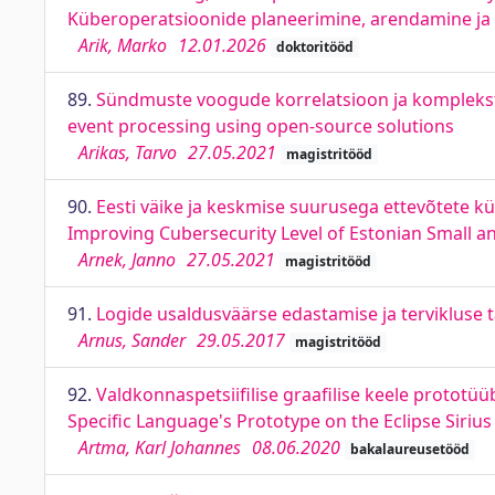
Küberoperatsioonide planeerimine, arendamine ja l
Arik, Marko
12.01.2026
doktoritööd
89.
Sündmuste voogude korrelatsioon ja komplekst
event processing using open-source solutions
Arikas, Tarvo
27.05.2021
magistritööd
90.
Eesti väike ja keskmise suurusega ettevõtete k
Improving Cubersecurity Level of Estonian Small a
Arnek, Janno
27.05.2021
magistritööd
91.
Logide usaldusväärse edastamise ja tervikluse t
Arnus, Sander
29.05.2017
magistritööd
92.
Valdkonnaspetsiifilise graafilise keele prototü
Specific Language's Prototype on the Eclipse Sirius
Artma, Karl Johannes
08.06.2020
bakalaureusetööd