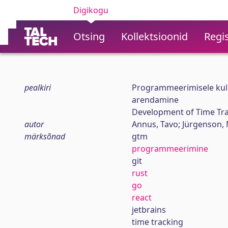
Digikogu
Otsing
Kollektsioonid
Regis
pealkiri
Programmeerimisele kuluv
arendamine
Development of Time Tra
autor
Annus, Tavo; Jürgenson,
märksõnad
gtm
programmeerimine
git
rust
go
react
jetbrains
time tracking