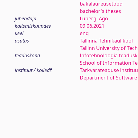
bakalaureusetööd
bachelor's theses
juhendaja
Luberg, Ago
kaitsmiskuupäev
09.06.2021
keel
eng
asutus
Tallinna Tehnikaülikool
Tallinn University of Tec
teaduskond
Infotehnoloogia teadus
School of Information T
instituut / kolledž
Tarkvarateaduse instituu
Department of Software