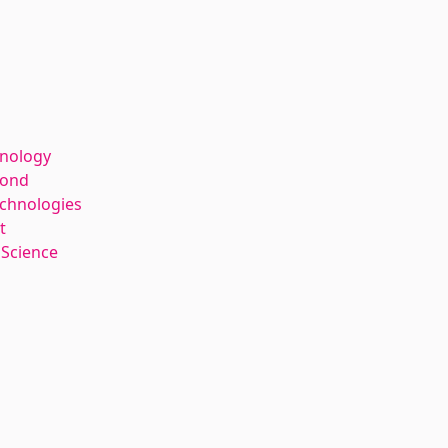
hnology
kond
echnologies
t
 Science