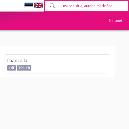
Intranet
Laadi alla
pdf
790 KB