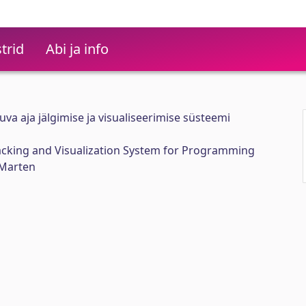
trid
Abi ja info
a aja jälgimise ja visualiseerimise süsteemi
cking and Visualization System for Programming
 Marten