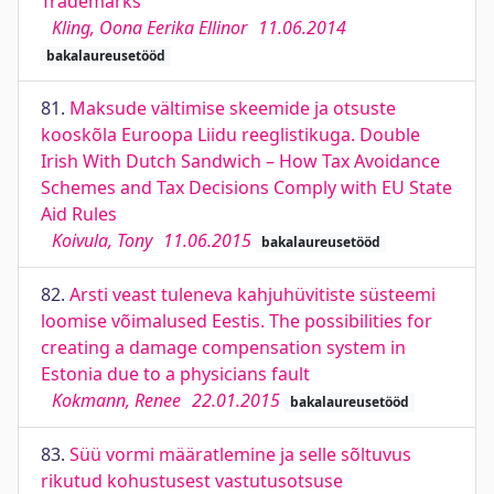
Trademarks
Kling, Oona Eerika Ellinor
11.06.2014
bakalaureusetööd
81.
Maksude vältimise skeemide ja otsuste
kooskõla Euroopa Liidu reeglistikuga. Double
Irish With Dutch Sandwich – How Tax Avoidance
Schemes and Tax Decisions Comply with EU State
Aid Rules
Koivula, Tony
11.06.2015
bakalaureusetööd
82.
Arsti veast tuleneva kahjuhüvitiste süsteemi
loomise võimalused Eestis. The possibilities for
creating a damage compensation system in
Estonia due to a physicians fault
Kokmann, Renee
22.01.2015
bakalaureusetööd
83.
Süü vormi määratlemine ja selle sõltuvus
rikutud kohustusest vastutusotsuse