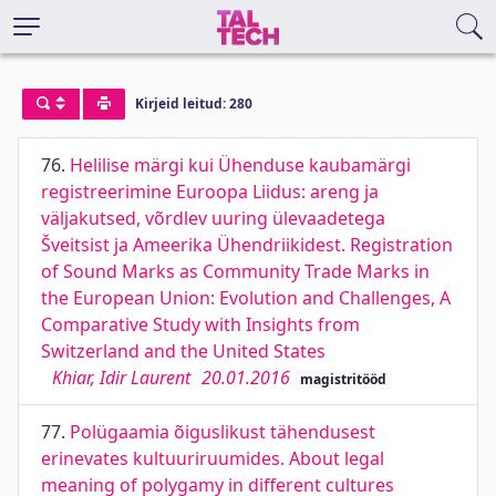
Kirjeid leitud: 280
76.
Helilise märgi kui Ühenduse kaubamärgi
registreerimine Euroopa Liidus: areng ja
väljakutsed, võrdlev uuring ülevaadetega
Šveitsist ja Ameerika Ühendriikidest. Registration
of Sound Marks as Community Trade Marks in
the European Union: Evolution and Challenges, A
Comparative Study with Insights from
Switzerland and the United States
Khiar, Idir Laurent
20.01.2016
magistritööd
77.
Polügaamia õiguslikust tähendusest
erinevates kultuuriruumides. About legal
meaning of polygamy in different cultures