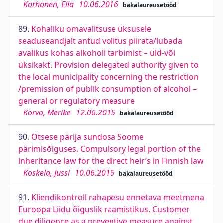
Korhonen, Ella
10.06.2016
bakalaureusetööd
89.
Kohaliku omavalitsuse üksusele
seaduseandjalt antud volitus piirata/lubada
avalikus kohas alkoholi tarbimist – üld-või
üksikakt. Provision delegated authority given to
the local municipality concerning the restriction
/premission of publik consumption of alcohol –
general or regulatory measure
Korva, Merike
12.06.2015
bakalaureusetööd
90.
Otsese pärija sundosa Soome
pärimisõiguses. Compulsory legal portion of the
inheritance law for the direct heir’s in Finnish law
Koskela, Jussi
10.06.2016
bakalaureusetööd
91.
Kliendikontroll rahapesu ennetava meetmena
Euroopa Liidu õiguslik raamistikus. Customer
due diligence as a preventive measure against