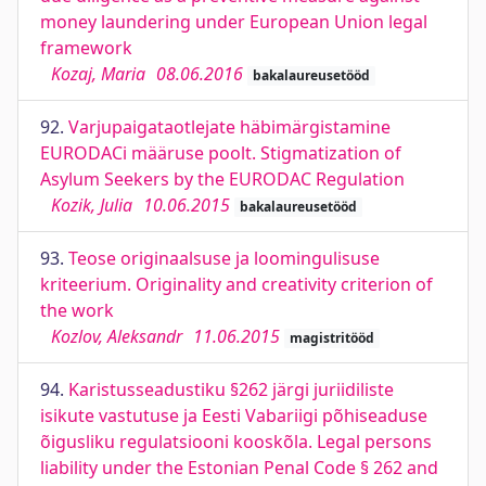
money laundering under European Union legal
framework
Kozaj, Maria
08.06.2016
bakalaureusetööd
92.
Varjupaigataotlejate häbimärgistamine
EURODACi määruse poolt. Stigmatization of
Asylum Seekers by the EURODAC Regulation
Kozik, Julia
10.06.2015
bakalaureusetööd
93.
Teose originaalsuse ja loomingulisuse
kriteerium. Originality and creativity criterion of
the work
Kozlov, Aleksandr
11.06.2015
magistritööd
94.
Karistusseadustiku §262 järgi juriidiliste
isikute vastutuse ja Eesti Vabariigi põhiseaduse
õigusliku regulatsiooni kooskõla. Legal persons
liability under the Estonian Penal Code § 262 and