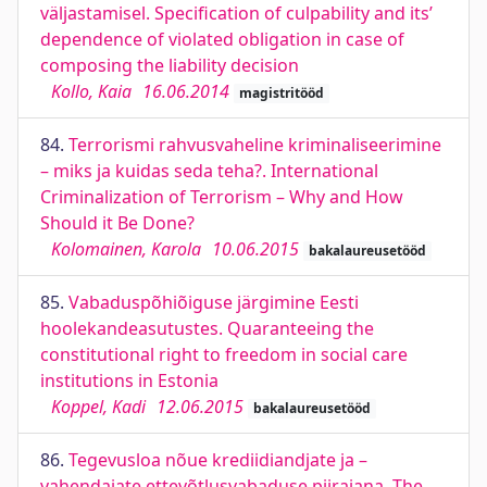
väljastamisel. Specification of culpability and its’
dependence of violated obligation in case of
composing the liability decision
Kollo, Kaia
16.06.2014
magistritööd
84.
Terrorismi rahvusvaheline kriminaliseerimine
– miks ja kuidas seda teha?. International
Criminalization of Terrorism – Why and How
Should it Be Done?
Kolomainen, Karola
10.06.2015
bakalaureusetööd
85.
Vabaduspõhiõiguse järgimine Eesti
hoolekandeasutustes. Quaranteeing the
constitutional right to freedom in social care
institutions in Estonia
Koppel, Kadi
12.06.2015
bakalaureusetööd
86.
Tegevusloa nõue krediidiandjate ja –
vahendajate ettevõtlusvabaduse piirajana. The