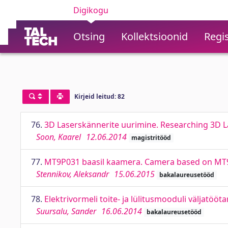
Digikogu
Otsing
Kollektsioonid
Regis
Kirjeid leitud: 82
76.
3D Laserskännerite uurimine. Researching 3D 
Soon, Kaarel
12.06.2014
magistritööd
77.
MT9P031 baasil kaamera. Camera based on M
Stennikov, Aleksandr
15.06.2015
bakalaureusetööd
78.
Elektrivormeli toite- ja lülitusmooduli väljatö
Suursalu, Sander
16.06.2014
bakalaureusetööd