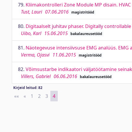
79.
Kliimakontrolleri Zone Module MP disain. HVA
Tust, Lauri
07.06.2016
magistritööd
80.
Digitaalselt juhitav phaser. Digitally controllabl
Uibo, Karl
15.06.2015
bakalaureusetööd
81.
Näotegevuse intensiivsuse EMG analüüs. EMG anal
Verma, Ojasvi
11.06.2015
magistritööd
82.
Võimsustarbe indikaatori väljatöötamine seina
Villers, Gabriel
06.06.2016
bakalaureusetööd
Kirjeid leitud: 82
««
First
«
Previous
1
2
3
4