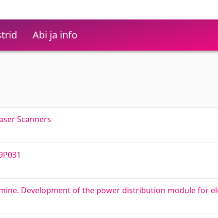
trid
Abi ja info
Laser Scanners
T9P031
ötamine. Development of the power distribution module for el