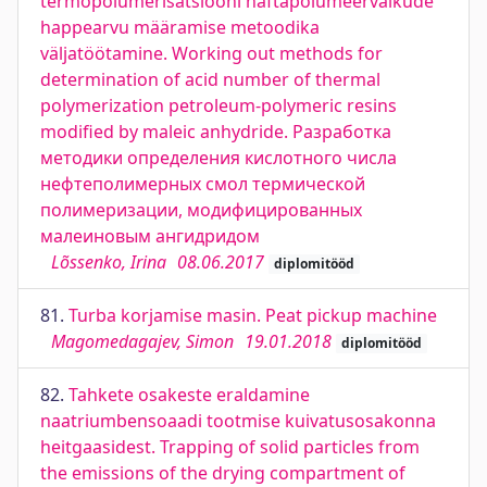
termopolümerisatsiooni naftapolümeervaikude
happearvu määramise metoodika
väljatöötamine. Working out methods for
determination of acid number of thermal
polymerization petroleum-polymeric resins
modified by maleic anhydride. Разработка
методики определения кислотного числа
нефтеполимерных смол термической
полимеризации, модифицированных
малеиновым ангидридом
Lõssenko, Irina
08.06.2017
diplomitööd
81.
Turba korjamise masin. Peat pickup machine
Magomedagajev, Simon
19.01.2018
diplomitööd
82.
Tahkete osakeste eraldamine
naatriumbensoaadi tootmise kuivatusosakonna
heitgaasidest. Trapping of solid particles from
the emissions of the drying compartment of