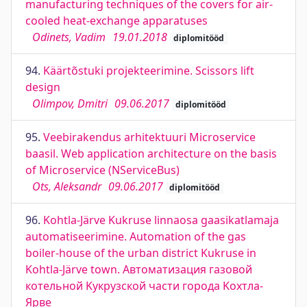
manufacturing techniques of the covers for air-
cooled heat-exchange apparatuses
Odinets, Vadim
19.01.2018
diplomitööd
94.
Käärtõstuki projekteerimine. Scissors lift
design
Olimpov, Dmitri
09.06.2017
diplomitööd
95.
Veebirakendus arhitektuuri Microservice
baasil. Web application architecture on the basis
of Microservice (NServiceBus)
Ots, Aleksandr
09.06.2017
diplomitööd
96.
Kohtla-Järve Kukruse linnaosa gaasikatlamaja
automatiseerimine. Automation of the gas
boiler-house of the urban district Kukruse in
Kohtla-Järve town. Автоматизация газовой
котельной Kукрузской части города Kохтла-
Ярве