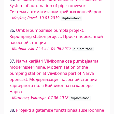
System of automation of pipe conveyors.
Система автоматизации трубных конвейеров
Maykov, Pavel
10.01.2019
diplomitööd
86.
Ümberpumpamise pumpla projekt.
Repumping station project. Проект перекачной
насосной станции
Mihhailovski, Aleksei
09.06.2017
diplomitööd
87.
Narva karjääri Viivikonna osa pumbajaama
moderniseerimine. Modernisation of the
pumping station at Viivikonna part of Narva
opencast. Модернизация насосной станции
карьерного поля Вийвиконна на карьере
Нарва
Mironova, Viktorija
07.06.2018
diplomitööd
88.
Projekti algatamise funktsionaalsuse loomine