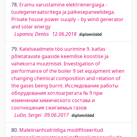
78.
Eramu varustamine elektrienergiaga -
tuulegeneraatoritega ja päikesepaneelidega.
Private house power suuply – by wind generator
and solar energy
Lupanov, Deniss
12.06.2018
diplomitööd
79.
Katelseadmete töö uurimine 9. katlas
põletatavate gaaside keemilise koostise ja
vahekorra muutmisel. Investigation of
performance of the boiler 9 set equipment when
changing chemical composition and relation of
the gases being burnt. Исследование работы
оборудования котлоагрегата № 9 при
изменении химического состава и
соотношения сжигаемых газов
Lušin, Sergei
09.06.2017
diplomitööd
80.
Maleiinanhüdriidiga modifitseeritud