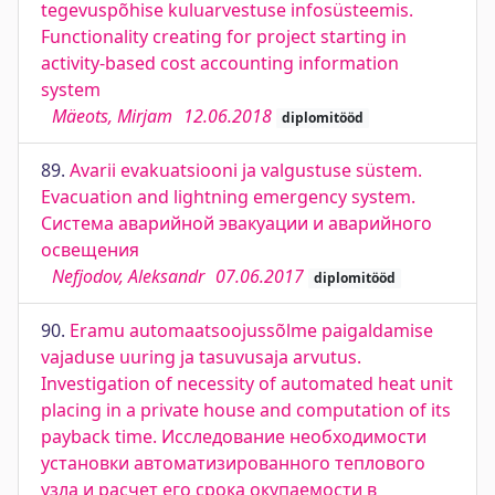
tegevuspõhise kuluarvestuse infosüsteemis.
Functionality creating for project starting in
activity-based cost accounting information
system
Mäeots, Mirjam
12.06.2018
diplomitööd
89.
Avarii evakuatsiooni ja valgustuse süstem.
Evacuation and lightning emergency system.
Система аварийной эвакуации и аварийного
освещения
Nefjodov, Aleksandr
07.06.2017
diplomitööd
90.
Eramu automaatsoojussõlme paigaldamise
vajaduse uuring ja tasuvusaja arvutus.
Investigation of necessity of automated heat unit
placing in a private house and computation of its
payback time. Исследование необходимости
установки автоматизированного теплового
узла и расчет его срока окупаемости в