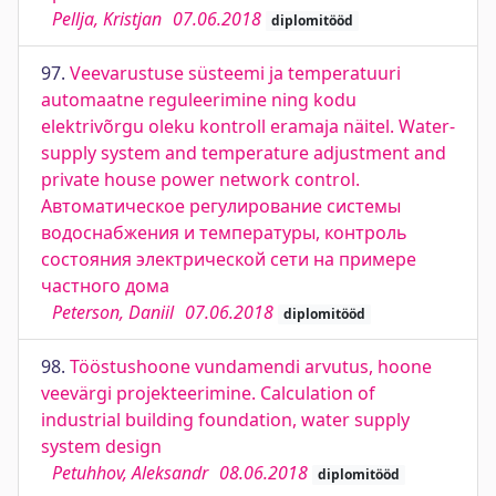
Pellja, Kristjan
07.06.2018
diplomitööd
97.
Veevarustuse süsteemi ja temperatuuri
automaatne reguleerimine ning kodu
elektrivõrgu oleku kontroll eramaja näitel. Water-
supply system and temperature adjustment and
private house power network control.
Автоматическое регулирование системы
водоснабжения и температуры, контроль
состояния электрической сети на примере
частного дома
Peterson, Daniil
07.06.2018
diplomitööd
98.
Tööstushoone vundamendi arvutus, hoone
veevärgi projekteerimine. Calculation of
industrial building foundation, water supply
system design
Petuhhov, Aleksandr
08.06.2018
diplomitööd