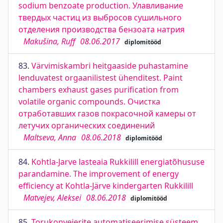
sodium benzoate production. Улавливание
твердых частиц из выбросов сушильного
отделения производства бензоата натрия
Makušina, Ruff
08.06.2017
diplomitööd
83.
Värvimiskambri heitgaaside puhastamine
lenduvatest orgaanilistest ühenditest. Paint
chambers exhaust gases purification from
volatile organic compounds. Очистка
отработавших газов покрасочной камеры от
летучих органических соединений
Maltseva, Anna
08.06.2018
diplomitööd
84.
Kohtla-Jarve lasteaia Rukkilill energiatõhususe
parandamine. The improvement of energy
efficiency at Kohtla-Järve kindergarten Rukkilill
Matvejev, Aleksei
08.06.2018
diplomitööd
85.
Torukonveierite automatiseerimise süsteem.