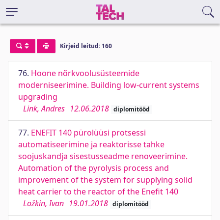
Kirjeid leitud: 160
76.
Hoone nõrkvoolusüsteemide
moderniseerimine. Building low-current systems
upgrading
Link, Andres
12.06.2018
diplomitööd
77.
ENEFIT 140 pürolüüsi protsessi
automatiseerimine ja reaktorisse tahke
soojuskandja sisestusseadme renoveerimine.
Automation of the pyrolysis process and
improvement of the system for supplying solid
heat carrier to the reactor of the Enefit 140
Ložkin, Ivan
19.01.2018
diplomitööd