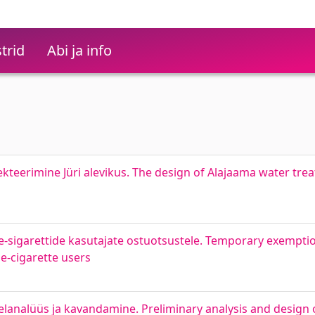
trid
Abi ja info
teerimine Jüri alevikus. The design of Alajaama water tre
ju e-sigarettide kasutajate ostuotsustele. Temporary exempti
 e-cigarette users
lanalüüs ja kavandamine. Preliminary analysis and design 