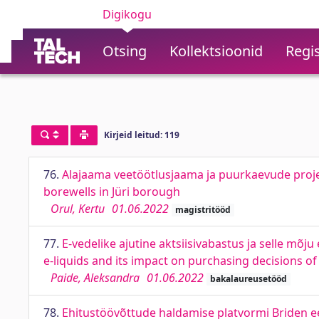
Digikogu
Otsing
Kollektsioonid
Regis
Kirjeid leitud: 119
76.
Alajaama veetöötlusjaama ja puurkaevude projek
borewells in Jüri borough
Orul, Kertu
01.06.2022
magistritööd
77.
E-vedelike ajutine aktsiisivabastus ja selle mõ
e-liquids and its impact on purchasing decisions of
Paide, Aleksandra
01.06.2022
bakalaureusetööd
78.
Ehitustöövõttude haldamise platvormi Briden ee