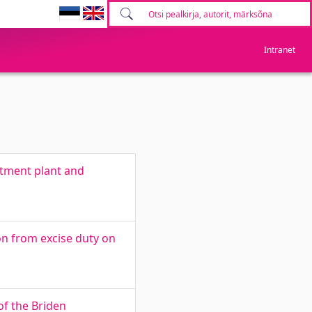
Intranet
atment plant and
on from excise duty on
of the Briden