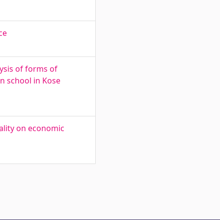
ce
ysis of forms of
n school in Kose
ality on economic