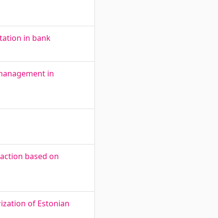
ation in bank
 management in
sfaction based on
ization of Estonian