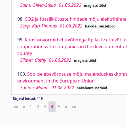
Salm, Olivia-Stella
01.06.2022
magistritööd
98.
CO2 ja fossiilkütuste hindade mõju elektrihinnale
Sepp, Karl-Thomas
01.06.2022
bakalaureusetööd
99.
Koostöövormid ettevõtetega õpilaste ettevõtlus
cooperation with companies in the development of
county
Sildver, Cathy
01.06.2022
magistritööd
100.
Soolise ebavõrdsuse mõju majanduskeskkonnale
environment in the European Union
Soome, Mandi
01.06.2022
bakalaureusetööd
Kirjeid leitud: 119
««
First
«
Previous
1
2
3
4
5
»
Next
»»
Last