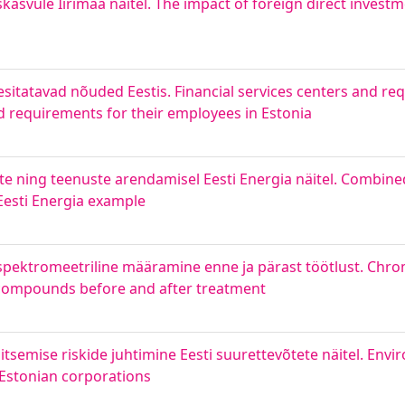
asvule Iirimaa näitel. The impact of foreign direct inves
sitatavad nõuded Eestis. Financial services centers and req
nd requirements for their employees in Estonia
 ning teenuste arendamisel Eesti Energia näitel. Combine
esti Energia example
 spektromeetriline määramine enne ja pärast töötlust. Chr
 compounds before and after treatment
itsemise riskide juhtimine Eesti suurettevõtete näitel. Envi
Estonian corporations