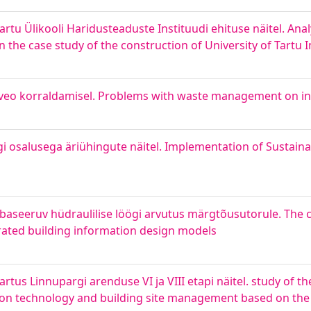
rtu Ülikooli Haridusteaduste Instituudi ehituse näitel. Anal
he case study of the construction of University of Tartu I
veo korraldamisel. Problems with waste management on inh
iigi osalusega äriühingute näitel. Implementation of Sustai
 baseeruv hüdraulilise löögi arvutus märgtõusutorule. The c
egrated building information design models
rtus Linnupargi arenduse VI ja VIII etapi näitel. study of t
tion technology and building site management based on the 