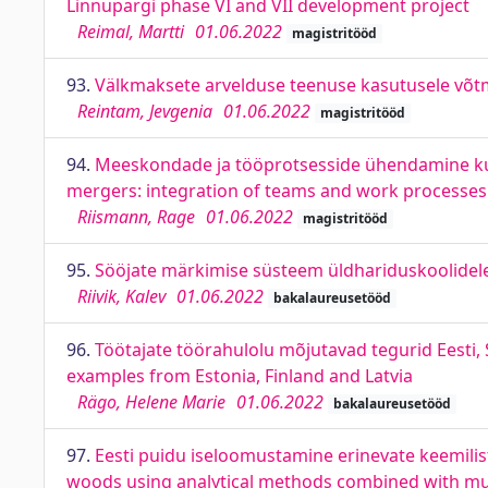
Linnupargi phase VI and VII development project
Reimal, Martti
01.06.2022
magistritööd
93.
Välkmaksete arvelduse teenuse kasutusele võtm
Reintam, Jevgenia
01.06.2022
magistritööd
94.
Meeskondade ja tööprotsesside ühendamine kui
mergers: integration of teams and work processes
Riismann, Rage
01.06.2022
magistritööd
95.
Sööjate märkimise süsteem üldhariduskoolidele
Riivik, Kalev
01.06.2022
bakalaureusetööd
96.
Töötajate töörahulolu mõjutavad tegurid Eesti, 
examples from Estonia, Finland and Latvia
Rägo, Helene Marie
01.06.2022
bakalaureusetööd
97.
Eesti puidu iseloomustamine erinevate keemilist
woods using analytical methods combined with mult