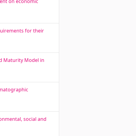
tment on economic
uirements for their
d Maturity Model in
omatographic
ronmental, social and