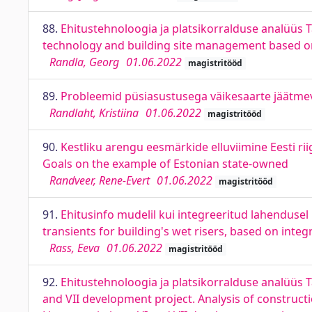
88.
Ehitustehnoloogia ja platsikorralduse analüüs Ta
technology and building site management based on t
Randla, Georg
01.06.2022
magistritööd
89.
Probleemid püsiasustusega väikesaarte jäätme
Randlaht, Kristiina
01.06.2022
magistritööd
90.
Kestliku arengu eesmärkide elluviimine Eesti r
Goals on the example of Estonian state-owned
Randveer, Rene-Evert
01.06.2022
magistritööd
91.
Ehitusinfo mudelil kui integreeritud lahendusel
transients for building's wet risers, based on int
Rass, Eeva
01.06.2022
magistritööd
92.
Ehitustehnoloogia ja platsikorralduse analüüs Ta
and VII development project. Analysis of construc