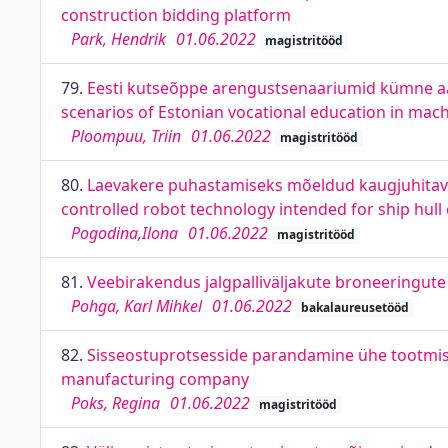
construction bidding platform
Park, Hendrik
01.06.2022
magistritööd
79.
Eesti kutseõppe arengustsenaariumid kümne aast
scenarios of Estonian vocational education in mac
Ploompuu, Triin
01.06.2022
magistritööd
80.
Laevakere puhastamiseks mõeldud kaugjuhitava
controlled robot technology intended for ship hull 
Pogodina,Ilona
01.06.2022
magistritööd
81.
Veebirakendus jalgpalliväljakute broneeringute
Pohga, Karl Mihkel
01.06.2022
bakalaureusetööd
82.
Sisseostuprotsesside parandamine ühe tootmise
manufacturing company
Poks, Regina
01.06.2022
magistritööd