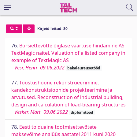
Kirjeid leitud: 80
76.
Börsiettevõtte õiglase väärtuse hindamine AS
TextMagic näitel. Valuation of a listed company in
example of TextMagic AS
Vesi, Henri
09.06.2022
bakalaureusetööd
77.
Tööstushoone rekonstrueerimine,
kandekonstruktsioonide projekteerimine ja
arvutused. Reconstruction of industrial building,
design and calculation of load-bearing structures
Vesker, Mart
09.06.2022
diplomitööd
78.
Eesti toiduaine tootmisettevõtete
maksevõime analüüs aastatel 2011 kuni 2020