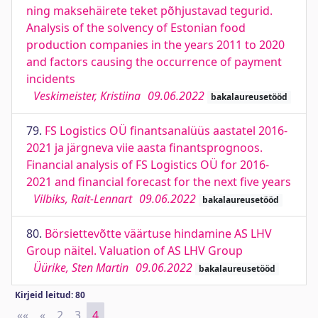
ning maksehäirete teket põhjustavad tegurid.
Analysis of the solvency of Estonian food
production companies in the years 2011 to 2020
and factors causing the occurrence of payment
incidents
Veskimeister, Kristiina
09.06.2022
bakalaureusetööd
79.
FS Logistics OÜ finantsanalüüs aastatel 2016-
2021 ja järgneva viie aasta finantsprognoos.
Financial analysis of FS Logistics OÜ for 2016-
2021 and financial forecast for the next five years
Vilbiks, Rait-Lennart
09.06.2022
bakalaureusetööd
80.
Börsiettevõtte väärtuse hindamine AS LHV
Group näitel. Valuation of AS LHV Group
Üürike, Sten Martin
09.06.2022
bakalaureusetööd
Kirjeid leitud: 80
««
First
«
Previous
2
3
4