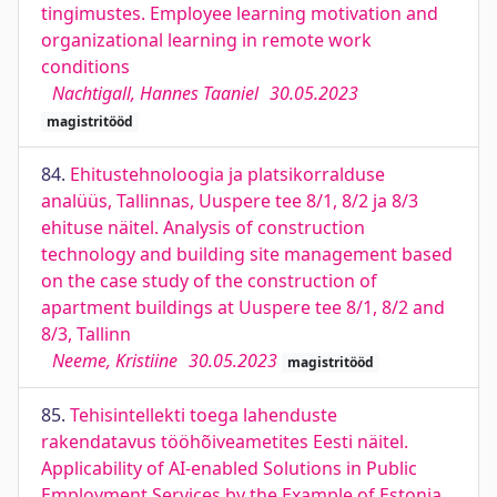
tingimustes. Employee learning motivation and
organizational learning in remote work
conditions
Nachtigall, Hannes Taaniel
30.05.2023
magistritööd
84.
Ehitustehnoloogia ja platsikorralduse
analüüs, Tallinnas, Uuspere tee 8/1, 8/2 ja 8/3
ehituse näitel. Analysis of construction
technology and building site management based
on the case study of the construction of
apartment buildings at Uuspere tee 8/1, 8/2 and
8/3, Tallinn
Neeme, Kristiine
30.05.2023
magistritööd
85.
Tehisintellekti toega lahenduste
rakendatavus tööhõiveametites Eesti näitel.
Applicability of AI-enabled Solutions in Public
Employment Services by the Example of Estonia