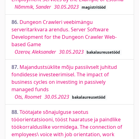
Nõmmik, Sander
30.05.2023
magistritööd
86.
Dungeon Crawleri veebimängu
serveritarkvara arendus. Server Software
Development for the Dungeon Crawler Web-
based Game
Ozerov, Aleksander
30.05.2023
bakalaureusetööd
87.
Majandustsüklite mõju passiivselt juhitud
fondidesse investeerimisel. The impact of
business cycles on investing in passively
managed funds
Ots, Roomet
30.05.2023
bakalaureusetööd
88.
Töötajate sõnajulguse seotus
tööorientatsiooni, tööst haaratuse ja paindlike
töökorralduslike vormidega. The connection of
employees\ voice with job orientation, work