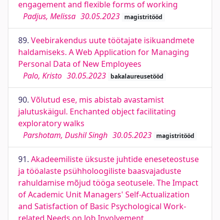
engagement and flexible forms of working
Padjus, Melissa
30.05.2023
magistritööd
89.
Veebirakendus uute töötajate isikuandmete
haldamiseks. A Web Application for Managing
Personal Data of New Employees
Palo, Kristo
30.05.2023
bakalaureusetööd
90.
Võlutud ese, mis abistab avastamist
jalutuskäigul. Enchanted object facilitating
exploratory walks
Parshotam, Dushil Singh
30.05.2023
magistritööd
91.
Akadeemiliste üksuste juhtide eneseteostuse
ja tööalaste psühholoogiliste baasvajaduste
rahuldamise mõjud tööga seotusele. The Impact
of Academic Unit Managers' Self-Actualization
and Satisfaction of Basic Psychological Work-
related Needs on Job Involvement