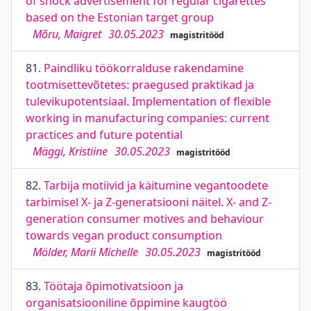
of shock advertisement for regular cigarettes
based on the Estonian target group
Mõru, Maigret
30.05.2023
magistritööd
81.
Paindliku töökorralduse rakendamine
tootmisettevõtetes: praegused praktikad ja
tulevikupotentsiaal. Implementation of flexible
working in manufacturing companies: current
practices and future potential
Mäggi, Kristiine
30.05.2023
magistritööd
82.
Tarbija motiivid ja käitumine vegantoodete
tarbimisel X- ja Z-generatsiooni näitel. X- and Z-
generation consumer motives and behaviour
towards vegan product consumption
Mölder, Marii Michelle
30.05.2023
magistritööd
83.
Töötaja õpimotivatsioon ja
organisatsiooniline õppimine kaugtöö