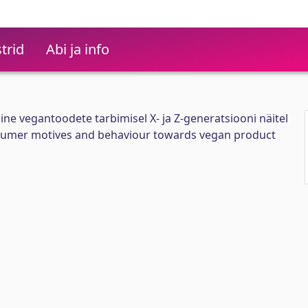
trid
Abi ja info
mine vegantoodete tarbimisel X- ja Z-generatsiooni näitel
sumer motives and behaviour towards vegan product