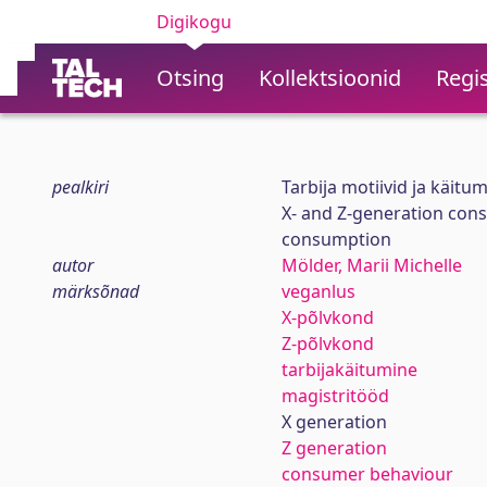
Digikogu
Otsing
Kollektsioonid
Regis
pealkiri
Tarbija motiivid ja käitu
X- and Z-generation con
consumption
autor
Mölder, Marii Michelle
märksõnad
veganlus
X-põlvkond
Z-põlvkond
tarbijakäitumine
magistritööd
X generation
Z generation
consumer behaviour